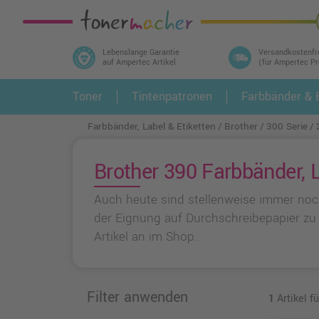
Lebenslange Garantie
Versandkostenfr
auf Ampertec Artikel
(für Ampertec P
In 3 einfachen Schritten ihr Druckermodell
Toner
Tintenpatronen
Farbbänder & E
1.
und alle dazu passenden Artikel finden ➤
Farbbänder, Label & Etiketten
Brother
300 Serie
Brother 390 Farbbänder, L
Auch heute sind stellenweise immer noch
der Eignung auf Durchschreibepapier zu
Artikel an im Shop.
Filter anwenden
1
Artikel f