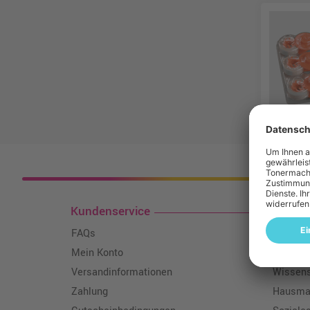
Kosten
Kundenservice
Toner
FAQs
Über un
Mein Konto
Qualitä
Versandinformationen
Wissen
Zahlung
Hausmar