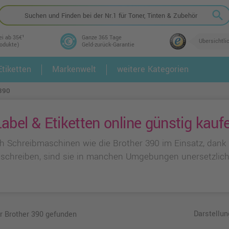
search
ei ab 35€¹
Ganze 365 Tage
Übersichtli
rodukte)
Geld-zurück-Garantie
tiketten
Markenwelt
weitere Kategorien
2.
3.
390
abel & Etiketten online günstig kauf
 Schreibmaschinen wie die Brother 390 im Einsatz, dank ih
 schreiben, sind sie in manchen Umgebungen unersetzlich
Darstellun
ür Brother 390 gefunden