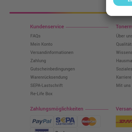
Kosten
Kundenservice
Toner
FAQs
Über un
Mein Konto
Qualitä
Versandinformationen
Wissen
Zahlung
Hausmar
Gutscheinbedingungen
Soziale
Warenrücksendung
Karriere
SEPA-Lastschrift
Mit uns
Re-Life Box
Zahlungsmöglichkeiten
Versa