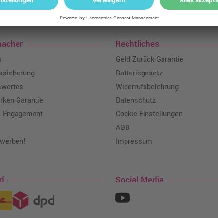
loser Versand: ab einem Ampertec Warenwert von 35€ liefern wir versandkoste
macher
Rechtliches
s
Geld-Zurück-Garantie
tssicherung
Batteriegesetz
swertes
Widerrufsbelehrung
ken-Garantie
Datenschutz
s Engagement
Cookie Einstellungen
AGB
 werben!
Impressum
nd
Social Media