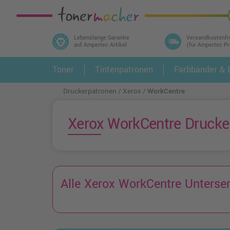
Lebenslange Garantie
Versandkostenfr
auf Ampertec Artikel
(für Ampertec P
In 3 einfachen Schritten ihr Druckermodell
Toner
Tintenpatronen
Farbbänder & E
1.
und alle dazu passenden Artikel finden ➤
Druckerpatronen
Xerox
WorkCentre
Xerox WorkCentre Drucker
Alle Xerox WorkCentre Unterser