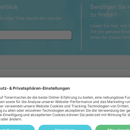
erblick
Benötigen Sie H
zu finden?
s oder Teile davon ein, um die
Lesen Sie hier, wie 
Sie die genaue Bez
einer der Seiten Ih
Xerox WorkCentre 2424 ADP
Xerox WorkCentre C 2424 DP