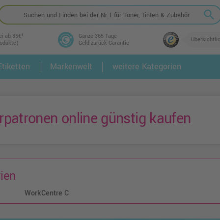
search
ei ab 35€¹
Ganze 365 Tage
Übersichtli
rodukte)
Geld-zurück-Garantie
tiketten
Markenwelt
weitere Kategorien
2.
3.
patronen online günstig kaufen
ien
WorkCentre C