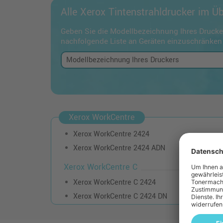
Alle Xerox Tintenstrahldrucker im Üb
Geben Sie die Modellbezeichnung Ihres Drucker
nachfolgende Liste an Geräten einzuschränken
Xerox WorkCentre
Xerox WorkCentre 2424
Xerox WorkCentre 2424 ADN
Xerox WorkCentre C
Xerox WorkCentre C 2424
Xerox WorkCentre C 2424 DN