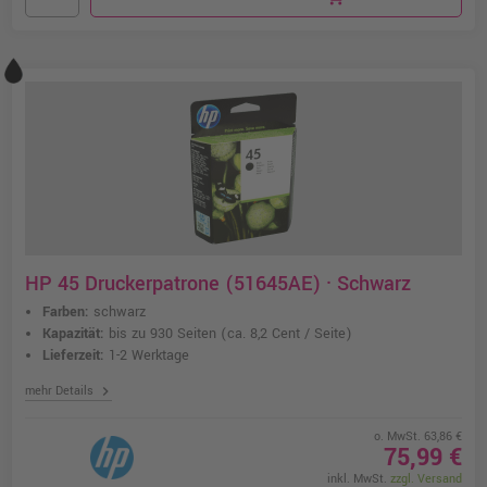
HP 45 Druckerpatrone (51645AE) · Schwarz
Farben:
schwarz
Kapazität:
bis zu 930 Seiten
(ca. 8,2 Cent / Seite)
Lieferzeit:
1-2 Werktage
chevron_right
mehr Details
o. MwSt. 63,86 €
75,99 €
inkl. MwSt.
zzgl. Versand