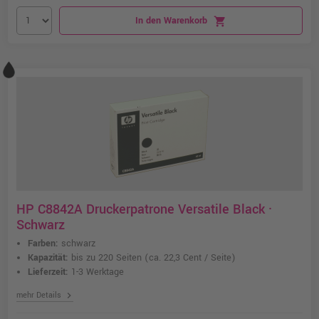
In den Warenkorb
shopping_cart
HP C8842A Druckerpatrone Versatile Black ·
Schwarz
Farben:
schwarz
Kapazität:
bis zu 220 Seiten
(ca. 22,3 Cent / Seite)
Lieferzeit:
1-3 Werktage
chevron_right
mehr Details