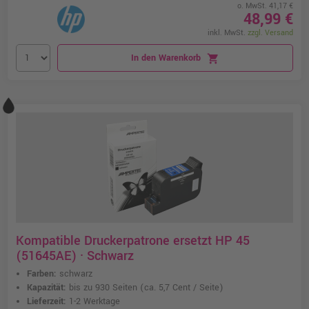
o. MwSt. 41,17 €
48,99 €
inkl. MwSt.
zzgl. Versand
In den Warenkorb
shopping_cart
Kompatible Druckerpatrone ersetzt HP 45
(51645AE) · Schwarz
Farben:
schwarz
Kapazität:
bis zu 930 Seiten
(ca. 5,7 Cent / Seite)
Lieferzeit:
1-2 Werktage