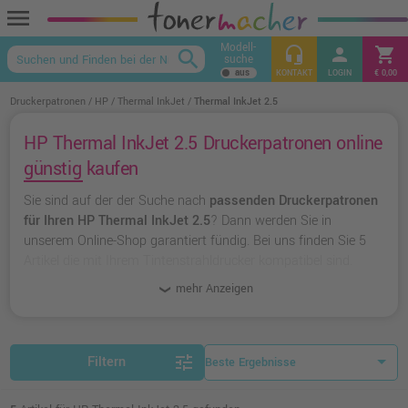
menu
Modell-
headset_mic
person
shopping_cart
search
suche
keyboard_arrow_up
KONTAKT
LOGIN
€ 0,00
Druckerpatronen
HP
Thermal InkJet
Thermal InkJet 2.5
HP Thermal InkJet 2.5 Druckerpatronen online
günstig kaufen
Sie sind auf der der Suche nach
passenden Druckerpatronen
für Ihren HP Thermal InkJet 2.5
? Dann werden Sie in
unserem Online-Shop garantiert fündig. Bei uns finden Sie 5
Artikel die mit Ihrem Tintenstrahldrucker kompatibel sind.
Dabei können Sie aus
originalen Druckerpatronen von HP
mehr Anzeigen
wählen oder zu
unserer Hausmarke Ampertec
greifen.
tune
Filtern