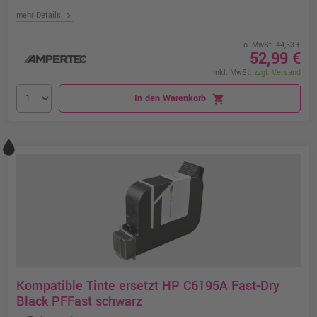
chevron_right
mehr Details
o. MwSt. 44,53 €
52,99 €
inkl. MwSt.
zzgl. Versand
In den Warenkorb
shopping_cart
Kompatible Tinte ersetzt HP C6195A Fast-Dry
Black PFFast schwarz