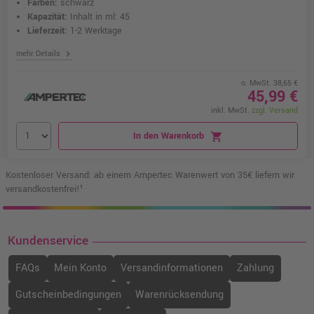
Farben:
schwarz
Kapazität:
Inhalt in ml: 45
Lieferzeit:
1-2 Werktage
chevron_right
mehr Details
o. MwSt. 38,65 €
45,99 €
inkl. MwSt.
zzgl. Versand
In den Warenkorb
shopping_cart
Kostenloser Versand: ab einem Ampertec Warenwert von 35€ liefern wir
versandkostenfrei!¹
Kundenservice
FAQs
Mein Konto
Versandinformationen
Zahlung
Gutscheinbedingungen
Warenrücksendung