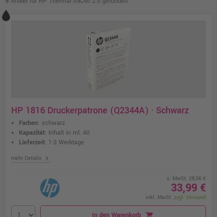
5
Artikel für HP Thermal InkJet 2.5 gefunden
HP 1816 Druckerpatrone (Q2344A) · Schwarz
Farben:
schwarz
Kapazität:
Inhalt in ml: 40
Lieferzeit:
1-3 Werktage
chevron_right
mehr Details
o. MwSt. 28,56 €
33,99 €
inkl. MwSt.
zzgl. Versand
In den Warenkorb
shopping_cart