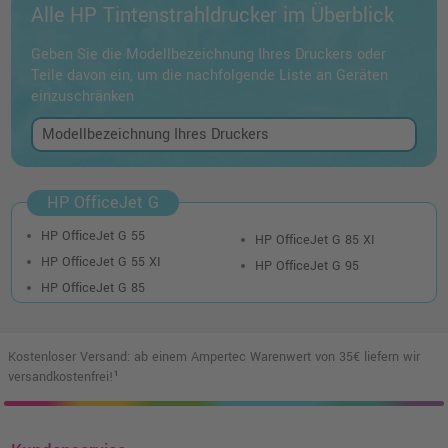
Alle HP Tintenstrahldrucker im Überblick
Geben Sie die Modellbezeichnung Ihres Druckers oder
Teile davon ein, um die nachfolgende Liste an Geräten
einzuschränken
HP OfficeJet G
HP OfficeJet G 55
HP OfficeJet G 85 XI
HP OfficeJet G 55 XI
HP OfficeJet G 95
HP OfficeJet G 85
Kostenloser Versand: ab einem Ampertec Warenwert von 35€ liefern wir
versandkostenfrei!¹