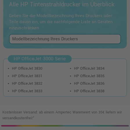
Alle HP Tintenstrahldrucker im Überblick
Geben Sie die Modellbezeichnung Ihres Druckers oder
Teile davon ein, um die nachfolgende Liste an Geräten
einzuschränken
HP OfficeJet 3000 Serie
HP OfficeJet 3830
HP OfficeJet 3834
HP OfficeJet 3831
HP OfficeJet 3835
HP OfficeJet 3832
HP OfficeJet 3836
HP OfficeJet 3833
HP OfficeJet 3838
Kostenloser Versand: ab einem Ampertec Warenwert von 35€ liefern wir
versandkostenfrei!¹