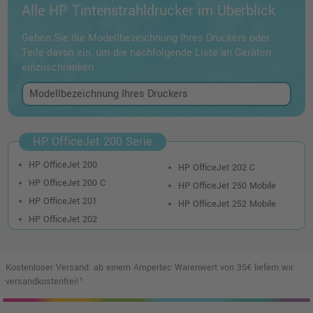
Alle HP Tintenstrahldrucker im Überblick
Geben Sie die Modellbezeichnung Ihres Druckers oder
Teile davon ein, um die nachfolgende Liste an Geräten
einzuschränken
HP OfficeJet 200 Serie
HP OfficeJet 200
HP OfficeJet 202 C
HP OfficeJet 200 C
HP OfficeJet 250 Mobile
HP OfficeJet 201
HP OfficeJet 252 Mobile
HP OfficeJet 202
Kostenloser Versand: ab einem Ampertec Warenwert von 35€ liefern wir
versandkostenfrei!¹