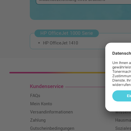
HP OfficeJet 1000 Serie
HP OfficeJet 1410
Kosten
Kundenservice
Toner
FAQs
Über un
Mein Konto
Qualitä
Versandinformationen
Wissen
Zahlung
Hausmar
Gutscheinbedingungen
Soziale