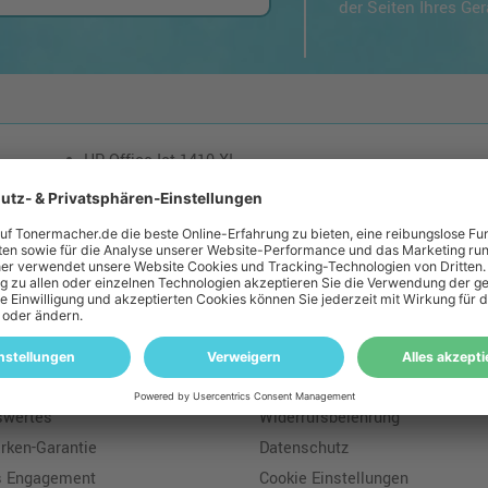
der Seiten Ihres Ge
HP OfficeJet 1410 XI
loser Versand: ab einem Ampertec Warenwert von 35€ liefern wir versandkoste
macher
Rechtliches
s
Geld-Zurück-Garantie
tssicherung
Batteriegesetz
swertes
Widerrufsbelehrung
ken-Garantie
Datenschutz
s Engagement
Cookie Einstellungen