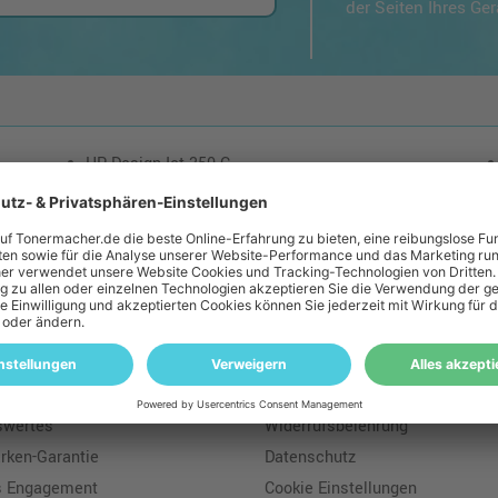
der Seiten Ihres Ge
HP DesignJet 350 C
loser Versand: ab einem Ampertec Warenwert von 35€ liefern wir versandkoste
macher
Rechtliches
s
Geld-Zurück-Garantie
tssicherung
Batteriegesetz
swertes
Widerrufsbelehrung
ken-Garantie
Datenschutz
s Engagement
Cookie Einstellungen