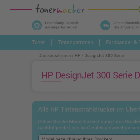
Lebenslange Garantie
Versandkostenfr
auf Ampertec Artikel
(für Ampertec P
In 3 einfachen Schritten ihr Druckermodell
Toner
Tintenpatronen
Farbbänder & E
1.
und alle dazu passenden Artikel finden ➤
Druckerpatronen
HP
DesignJet 300 Serie
HP DesignJet 300 Serie D
Alle HP Tintenstrahldrucker im Über
Geben Sie die Modellbezeichnung Ihres Drucker
nachfolgende Liste an Geräten einzuschränken