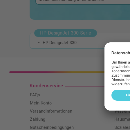
HP DesignJet 300 Serie
HP DesignJet 330
Kosten
Kundenservice
Toner
FAQs
Über un
Mein Konto
Qualitä
Versandinformationen
Wissen
Zahlung
Hausmar
Gutscheinbedingungen
Soziale