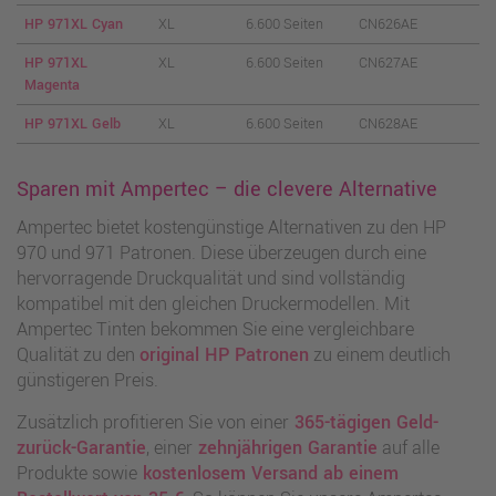
HP 971XL Cyan
XL
6.600 Seiten
CN626AE
HP 971XL
XL
6.600 Seiten
CN627AE
Magenta
HP 971XL Gelb
XL
6.600 Seiten
CN628AE
Sparen mit Ampertec – die clevere Alternative
Ampertec bietet kostengünstige Alternativen zu den HP
970 und 971 Patronen. Diese überzeugen durch eine
hervorragende Druckqualität und sind vollständig
kompatibel mit den gleichen Druckermodellen. Mit
Ampertec Tinten bekommen Sie eine vergleichbare
Qualität zu den
original HP Patronen
zu einem deutlich
günstigeren Preis.
Zusätzlich profitieren Sie von einer
365-tägigen Geld-
zurück-Garantie
, einer
zehnjährigen Garantie
auf alle
Produkte sowie
kostenlosem Versand ab einem