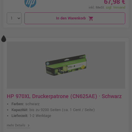
67,98 €
inkl. MwSt.
zzgl. Versand
In den Warenkorb
shopping_cart
HP 970XL Druckerpatrone (CN625AE) · Schwarz
Farben:
schwarz
Kapazität:
bis zu 9200 Seiten
(ca. 1 Cent / Seite)
Lieferzeit:
1-2 Werktage
chevron_right
mehr Details