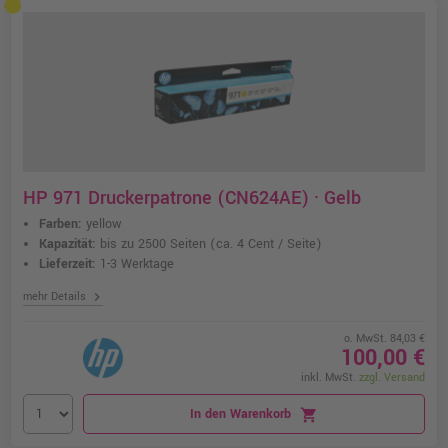
HP 971 Druckerpatrone (CN624AE) · Gelb
Farben:
yellow
Kapazität:
bis zu 2500 Seiten
(ca. 4 Cent / Seite)
Lieferzeit:
1-3 Werktage
chevron_right
mehr Details
o. MwSt. 84,03 €
100,00 €
inkl. MwSt.
zzgl. Versand
In den Warenkorb
shopping_cart