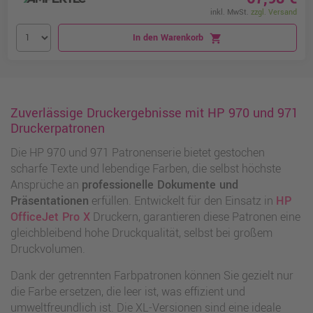
inkl. MwSt.
zzgl. Versand
In den Warenkorb
shopping_cart
Zuverlässige Druckergebnisse mit HP 970 und 971
Druckerpatronen
Die HP 970 und 971 Patronenserie bietet gestochen
scharfe Texte und lebendige Farben, die selbst höchste
Ansprüche an
professionelle Dokumente und
Präsentationen
erfüllen. Entwickelt für den Einsatz in
HP
OfficeJet Pro X
Druckern, garantieren diese Patronen eine
gleichbleibend hohe Druckqualität, selbst bei großem
Druckvolumen.
Dank der getrennten Farbpatronen können Sie gezielt nur
die Farbe ersetzen, die leer ist, was effizient und
umweltfreundlich ist. Die XL-Versionen sind eine ideale