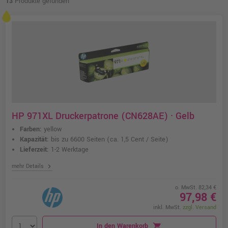
13
Produkte gefunden
HP 971XL Druckerpatrone (CN628AE) · Gelb
Farben:
yellow
Kapazität:
bis zu 6600 Seiten
(ca. 1,5 Cent / Seite)
Lieferzeit:
1-2 Werktage
chevron_right
mehr Details
o. MwSt. 82,34 €
97,98 €
inkl. MwSt.
zzgl. Versand
In den Warenkorb
shopping_cart