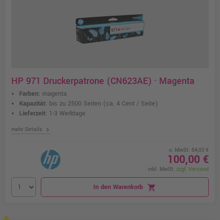
HP 971 Druckerpatrone (CN623AE) · Magenta
Farben:
magenta
Kapazität:
bis zu 2500 Seiten
(ca. 4 Cent / Seite)
Lieferzeit:
1-3 Werktage
chevron_right
mehr Details
o. MwSt. 84,03 €
100,00 €
inkl. MwSt.
zzgl. Versand
In den Warenkorb
shopping_cart