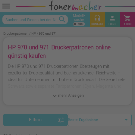
menu
Modell-
headset_mic
person
shopping_cart
search
suche
keyboard_arrow_up
KONTAKT
LOGIN
€ 0,00
Druckerpatronen
HP
970 und 971
HP 970 und 971 Druckerpatronen online
günstig kaufen
Die HP 970 und 971 Druckerpatronen überzeugen mit
exzellenter Druckqualität und beeindruckender Reichweite –
ideal für Unternehmen mit hohem Druckbedarf. Die Serie bietet
Schwarz sowie separate Farbpatronen (Cyan, Magenta und
Gelb), perfekt abgestimmt auf HP OfficeJet Pro X Drucker.
mehr Anzeigen
Sparen Sie zusätzlich mit den XL-Varianten, die eine höhere
Kapazität und niedrigere Druckkosten pro Seite bieten. Für
preisbewusste Kunden sind Ampertec-Alternativen die perfekte
Wahl: kostengünstig, zuverlässig und mit umfangreichen
tune
Filtern
Garantien.