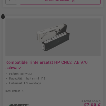
Kompatible Tinte ersetzt HP CN621AE 970
schwarz
Farben:
schwarz
Kapazität:
Inhalt in ml: 113
Lieferzeit:
1-3 Werktage
chevron_right
mehr Details
o. MwSt. 57,13 €
67,98 €