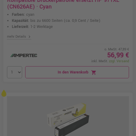
Kompatible Druckerpatrone ersetzt HP 971XL
(CN626AE) · Cyan
Farben:
cyan
Kapazität:
bis zu 6600 Seiten
(ca. 0,9 Cent / Seite)
Lieferzeit:
1-2 Werktage
chevron_right
mehr Details
o. MwSt. 47,89 €
56,99 €
inkl. MwSt.
zzgl. Versand
In den Warenkorb
shopping_cart