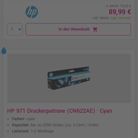
o. MwSt. 75,62 €
89,99 €
inkl. MwSt.
zzgl. Versand
In den Warenkorb
shopping_cart
HP 971 Druckerpatrone (CN622AE) · Cyan
Farben:
cyan
Kapazität:
bis zu 2500 Seiten
(ca. 2 Cent / Seite)
Lieferzeit:
1-2 Werktage