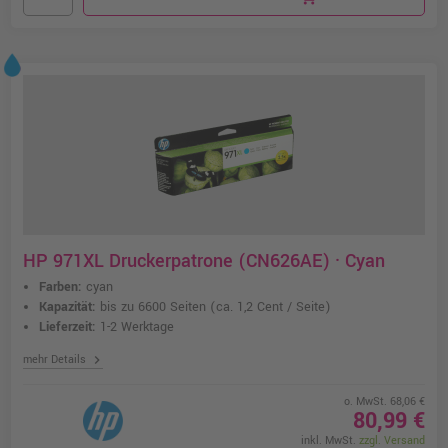
HP 971XL Druckerpatrone (CN626AE) · Cyan
Farben:
cyan
Kapazität:
bis zu 6600 Seiten
(ca. 1,2 Cent / Seite)
Lieferzeit:
1-2 Werktage
chevron_right
mehr Details
o. MwSt. 68,06 €
80,99 €
inkl. MwSt.
zzgl. Versand