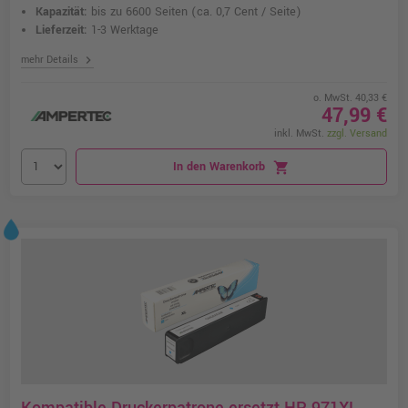
Kapazität:
bis zu 6600 Seiten
(ca. 0,7 Cent / Seite)
Lieferzeit:
1-3 Werktage
chevron_right
mehr Details
o. MwSt. 40,33 €
47,99 €
inkl. MwSt.
zzgl. Versand
In den Warenkorb
shopping_cart