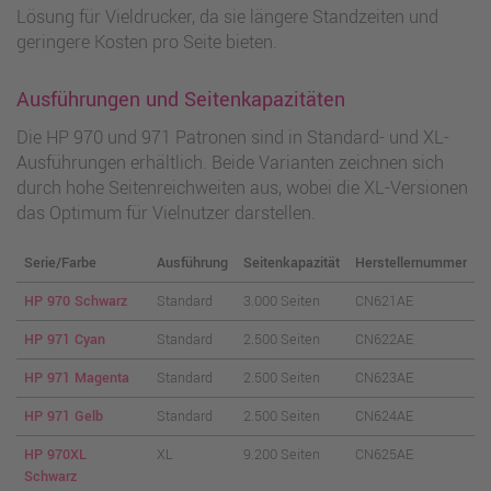
Lösung für Vieldrucker, da sie längere Standzeiten und
geringere Kosten pro Seite bieten.
Ausführungen und Seitenkapazitäten
Die HP 970 und 971 Patronen sind in Standard- und XL-
Ausführungen erhältlich. Beide Varianten zeichnen sich
durch hohe Seitenreichweiten aus, wobei die XL-Versionen
das Optimum für Vielnutzer darstellen.
Serie/Farbe
Ausführung
Seitenkapazität
Herstellernummer
HP 970 Schwarz
Standard
3.000 Seiten
CN621AE
HP 971 Cyan
Standard
2.500 Seiten
CN622AE
HP 971 Magenta
Standard
2.500 Seiten
CN623AE
HP 971 Gelb
Standard
2.500 Seiten
CN624AE
HP 970XL
XL
9.200 Seiten
CN625AE
Schwarz