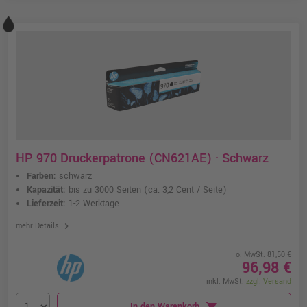
HP 970 Druckerpatrone (CN621AE) · Schwarz
Farben:
schwarz
Kapazität:
bis zu 3000 Seiten
(ca. 3,2 Cent / Seite)
Lieferzeit:
1-2 Werktage
chevron_right
mehr Details
o. MwSt. 81,50 €
96,98 €
inkl. MwSt.
zzgl. Versand
In den Warenkorb
shopping_cart