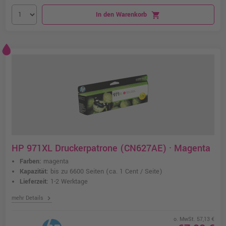
In den Warenkorb
shopping_cart
HP 971XL Druckerpatrone (CN627AE) · Magenta
Farben:
magenta
Kapazität:
bis zu 6600 Seiten
(ca. 1 Cent / Seite)
Lieferzeit:
1-2 Werktage
chevron_right
mehr Details
o. MwSt. 57,13 €