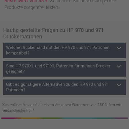
Bestellwert von 35 €
. So können Sie unsere Ampertec-
Produkte sorgenfrei testen.
Häufig gestellte Fragen zu HP 970 und 971
Druckerpatronen
keyboard_arrow_down
Welche Drucker sind mit den HP 970 und 971 Patronen
kompatibel?
keyboard_arrow_down
Sind HP 970XL und 971XL Patronen für meinen Drucker
geeignet?
keyboard_arrow_down
Gibt es günstigere Alternativen zu den HP 970 und 971
Patronen?
Kostenloser Versand: ab einem Ampertec Warenwert von 35€ liefern wir
versandkostenfrei!¹