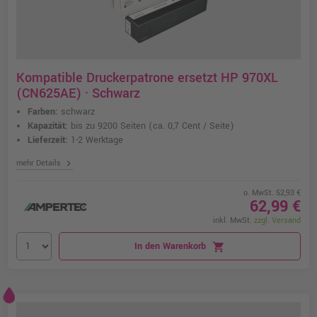
Kompatible Druckerpatrone ersetzt HP 970XL
(CN625AE) · Schwarz
Farben:
schwarz
Kapazität:
bis zu 9200 Seiten
(ca. 0,7 Cent / Seite)
Lieferzeit:
1-2 Werktage
chevron_right
mehr Details
o. MwSt. 52,93 €
62,99 €
inkl. MwSt.
zzgl. Versand
In den Warenkorb
shopping_cart