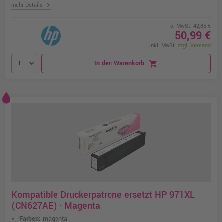
chevron_right
mehr Details
o. MwSt. 42,85 €
50,99 €
inkl. MwSt.
zzgl. Versand
In den Warenkorb
shopping_cart
Kompatible Druckerpatrone ersetzt HP 971XL
(CN627AE) · Magenta
Farben:
magenta