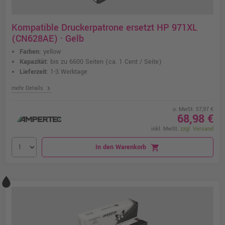
Kompatible Druckerpatrone ersetzt HP 971XL
(CN628AE) · Gelb
Farben:
yellow
Kapazität:
bis zu 6600 Seiten
(ca. 1 Cent / Seite)
Lieferzeit:
1-3 Werktage
chevron_right
mehr Details
o. MwSt. 57,97 €
68,98 €
inkl. MwSt.
zzgl. Versand
In den Warenkorb
shopping_cart