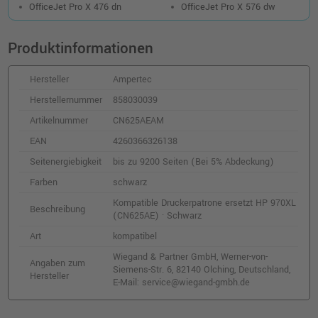
OfficeJet Pro X 476 dn
OfficeJet Pro X 576 dw
Produktinformationen
Hersteller
Ampertec
Herstellernummer
858030039
Artikelnummer
CN625AEAM
EAN
4260366326138
Seitenergiebigkeit
bis zu 9200 Seiten (Bei 5% Abdeckung)
Farben
schwarz
Kompatible Druckerpatrone ersetzt HP 970XL
Beschreibung
(CN625AE) · Schwarz
Art
kompatibel
Wiegand & Partner GmbH, Werner-von-
Angaben zum
Siemens-Str. 6, 82140 Olching, Deutschland,
Hersteller
E-Mail: service@wiegand-gmbh.de