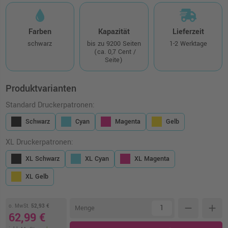
Farben
Kapazität
Lieferzeit
schwarz
bis zu 9200 Seiten
1-2 Werktage
(ca. 0,7 Cent /
Seite)
Produktvarianten
Standard Druckerpatronen:
Schwarz
Cyan
Magenta
Gelb
XL Druckerpatronen:
XL Schwarz
XL Cyan
XL Magenta
XL Gelb
o. MwSt.
52,93 €
remove
add
Menge
62,99 €