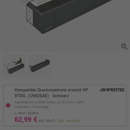
zoom_in
Kompatible Druckerpatrone ersetzt HP
970XL (CN625AE) · Schwarz
Kapazität bis zu 9200 Seiten,
ca. 0,7 Cent / Seite
Lieferzeit: 1-2 Werktage
o. MwSt.
52,93 €
62,99 €
inkl. MwSt.
zzgl. Versand