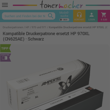
menu
Modell-
headset_mic
person
shopping_cart
search
suche
keyboard_arrow_up
KONTAKT
LOGIN
€ 0,00
Druckerpatronen
HP
970 und 971
Kompatible Druckerpatrone ersetzt HP 970XL (C
Kompatible Druckerpatrone ersetzt HP 970XL
(CN625AE) · Schwarz