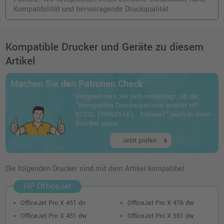
Kompatibilität und hervorragende Druckqualität.
Kompatible Drucker und Geräte zu diesem
Artikel
Machen Sie den Patronen Check
Vergewissern Sie sich unbedingt, ob die
"Kompatible Druckerpatrone ersetzt HP
970XL (CN625AE) · Schwarz" auch in Ihren
Drucker passt.
arrow_right
Jetzt prüfen
Die folgenden Drucker sind mit dem Artikel kompatibel:
HP OfficeJet
OfficeJet Pro X 451 dn
OfficeJet Pro X 476 dw
OfficeJet Pro X 451 dw
OfficeJet Pro X 551 dw