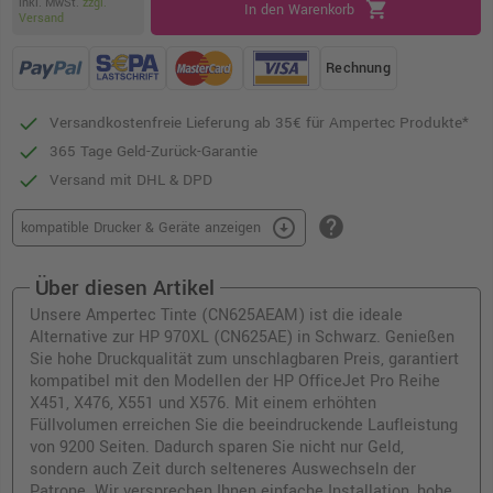
inkl. MwSt.
zzgl.
shopping_cart
In den Warenkorb
Versand
Rechnung
Versandkostenfreie Lieferung ab 35€ für Ampertec Produkte*
365 Tage Geld-Zurück-Garantie
Versand mit DHL & DPD
help
arrow_circle_down
kompatible Drucker & Geräte anzeigen
Über diesen Artikel
Unsere Ampertec Tinte (CN625AEAM) ist die ideale
Alternative zur HP 970XL (CN625AE) in Schwarz. Genießen
Sie hohe Druckqualität zum unschlagbaren Preis, garantiert
kompatibel mit den Modellen der HP OfficeJet Pro Reihe
X451, X476, X551 und X576. Mit einem erhöhten
Füllvolumen erreichen Sie die beeindruckende Laufleistung
von 9200 Seiten. Dadurch sparen Sie nicht nur Geld,
sondern auch Zeit durch selteneres Auswechseln der
Patrone. Wir versprechen Ihnen einfache Installation, hohe