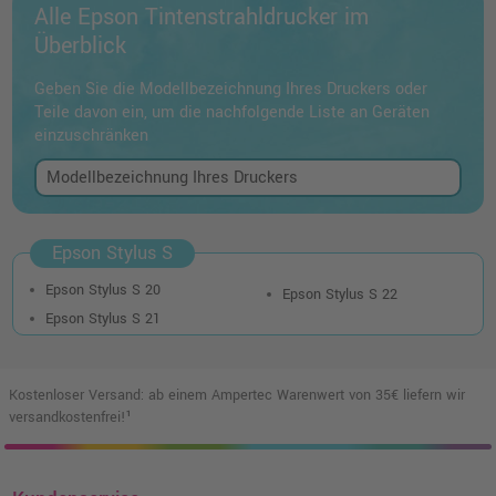
Alle Epson Tintenstrahldrucker im
Überblick
Geben Sie die Modellbezeichnung Ihres Druckers oder
Teile davon ein, um die nachfolgende Liste an Geräten
einzuschränken
Epson Stylus S
Epson Stylus S 20
Epson Stylus S 22
Epson Stylus S 21
Kostenloser Versand: ab einem Ampertec Warenwert von 35€ liefern wir
versandkostenfrei!¹