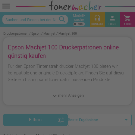
menu
Modell-
headset_mic
person
shopping_cart
search
suche
keyboard_arrow_up
KONTAKT
LOGIN
€ 0,00
Druckerpatronen
Epson
Machjet
Machjet 100
Epson Machjet 100 Druckerpatronen online
günstig kaufen
Für den Epson Tintenstrahldrucker Machjet 100 bieten wir
kompatible und originale Druckköpfe an. Finden Sie auf dieser
Seite ein Listing sämtlicher dafür passenden Produkte.
mehr Anzeigen
tune
Filtern