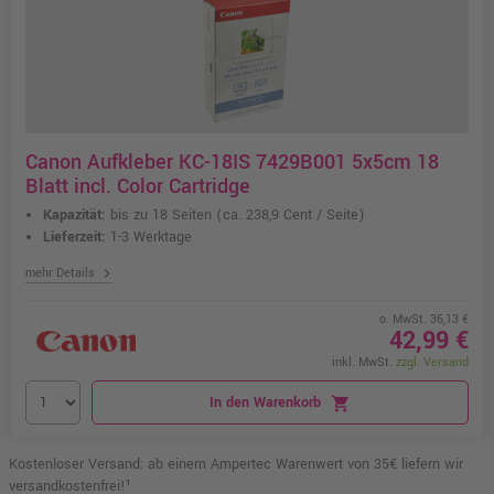
Canon Aufkleber KC-18IS 7429B001 5x5cm 18
Blatt incl. Color Cartridge
Kapazität:
bis zu 18 Seiten
(ca. 238,9 Cent / Seite)
Lieferzeit:
1-3 Werktage
chevron_right
mehr Details
o. MwSt. 36,13 €
42,99 €
inkl. MwSt.
zzgl. Versand
In den Warenkorb
shopping_cart
Kostenloser Versand: ab einem Ampertec Warenwert von 35€ liefern wir
versandkostenfrei!¹