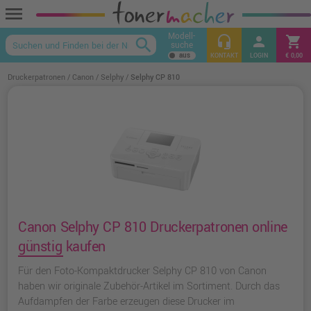
menu
Modell-
headset_mic
person
shopping_cart
search
suche
keyboard_arrow_up
KONTAKT
LOGIN
€ 0,00
Druckerpatronen
Canon
Selphy
Selphy CP 810
Canon Selphy CP 810 Druckerpatronen online
günstig kaufen
Für den Foto-Kompaktdrucker Selphy CP 810 von Canon
haben wir originale Zubehör-Artikel im Sortiment. Durch das
Aufdampfen der Farbe erzeugen diese Drucker im