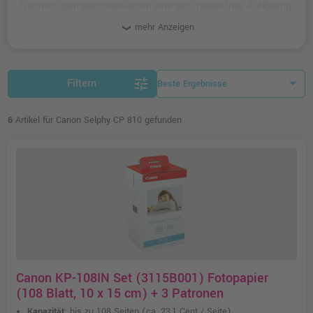
Thermosublimationsverfahren eine sehr raster-freie Auflösung
und brillante Farben.
mehr Anzeigen
tune
Filtern
6
Artikel für Canon Selphy CP 810 gefunden
Canon KP-108IN Set (3115B001) Fotopapier
(108 Blatt, 10 x 15 cm) + 3 Patronen
Kapazität:
bis zu 108 Seiten
(ca. 23,1 Cent / Seite)