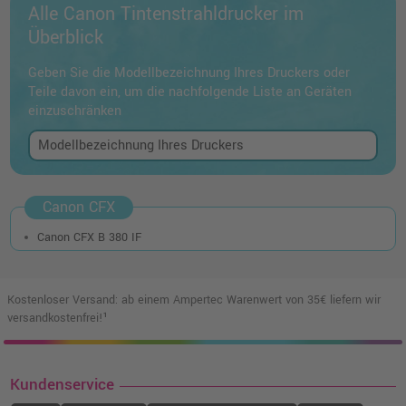
Alle Canon Tintenstrahldrucker im
Überblick
Geben Sie die Modellbezeichnung Ihres Druckers oder
Teile davon ein, um die nachfolgende Liste an Geräten
einzuschränken
Canon CFX
Canon CFX B 380 IF
Kostenloser Versand: ab einem Ampertec Warenwert von 35€ liefern wir
versandkostenfrei!¹
Kundenservice