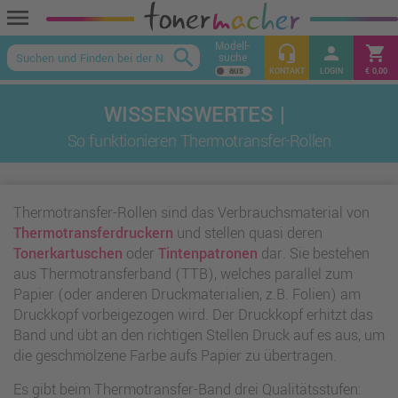
menu
Modell-
headset_mic
person
shopping_cart
search
suche
keyboard_arrow_up
KONTAKT
LOGIN
€ 0,00
So funktionieren Thermotransfer-Rollen
Thermotransfer-Rollen sind das Verbrauchsmaterial von
Thermotransferdruckern
und stellen quasi deren
Tonerkartuschen
oder
Tintenpatronen
dar. Sie bestehen
aus Thermotransferband (TTB), welches parallel zum
Papier (oder anderen Druckmaterialien, z.B. Folien) am
Druckkopf vorbeigezogen wird. Der Druckkopf erhitzt das
Band und übt an den richtigen Stellen Druck auf es aus, um
die geschmolzene Farbe aufs Papier zu übertragen.
Es gibt beim Thermotransfer-Band drei Qualitätsstufen: