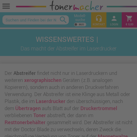
menu
Modell-
headset_mic
person
shopping_cart
search
suche
keyboard_arrow_up
KONTAKT
LOGIN
€ 0,00
Das macht der Abstreifer im Laserdrucker
Der
Abstreifer
findet nicht nur in Laserdruckern und
weiteren
xerographischen
Geräten (z.B. analogen
Kopierern), sondern auch in anderen Druckverfahren
Verwendung. Der Abstreifer ist eine Klinge aus Metall oder
Plastik, die im
Laserdrucker
den überschüssigen, nach
dem
Übertragen
aufs Blatt auf der
Druckertrommel
verbliebenen
Toner
abstreift, der dann im
Resttonerbehälter
gesammelt wird. Der Abstreifer ist nicht
mit der Doctor Blade zu verwechseln, deren Zweck die
gleichmäßige Verteilung von Toner auf der
Magnetwalze