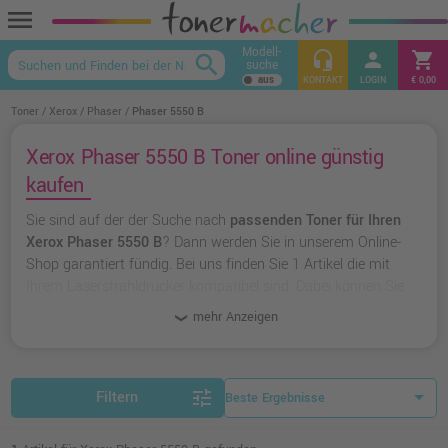
menu
Modell-
headset_mic
person
shopping_cart
search
suche
keyboard_arrow_up
KONTAKT
LOGIN
€ 0,00
Toner
Xerox
Phaser
Phaser 5550 B
Xerox Phaser 5550 B Toner online günstig
kaufen
Sie sind auf der der Suche nach
passenden Toner für Ihren
Xerox Phaser 5550 B
? Dann werden Sie in unserem Online-
Shop garantiert fündig. Bei uns finden Sie 1 Artikel die mit
Ihrem Laserstrahldrucker kompatibel sind. Dabei können Sie
aus
originalen Toner von Xerox
wählen oder zu
unserer
mehr Anzeigen
Hausmarke Ampertec
greifen.
tune
Filtern