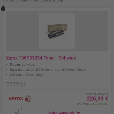
1
Artikel für Xerox Phaser 5550 B gefunden
Xerox 106R01294 Toner · Schwarz
Farben:
schwarz
Kapazität:
bis zu 35000 Seiten
(ca. 0,6 Cent / Seite)
Lieferzeit:
1-3 Werktage
chevron_right
mehr Details
o. MwSt. 190,75 €
226,99 €
inkl. MwSt.
zzgl. Versand
In den Warenkorb
shopping_cart