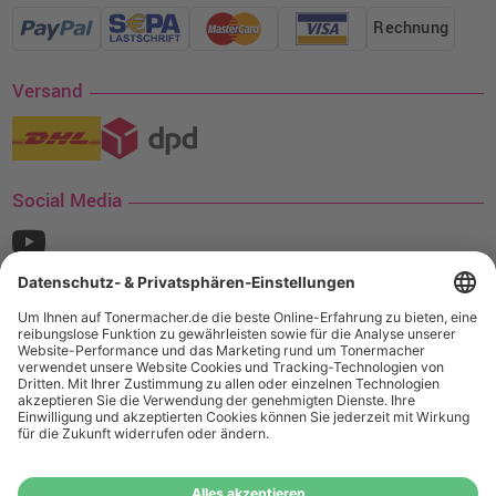
Rechnung
Versand
Social Media
¹ Nur gültig für den Versand innerhalb Deutschlands. Befindet sich ein Warenwert
von mindestens 35€ (inkl. Mwst.) an Ampertec Artikeln in Ihrem Warenkorb, ist der
Versand für Sie kostenfrei.