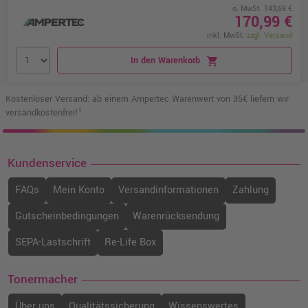
o. MwSt. 143,69 €
170,99 €
inkl. MwSt.
zzgl. Versand
In den Warenkorb
shopping_cart
Kostenloser Versand: ab einem Ampertec Warenwert von 35€ liefern wir
versandkostenfrei!¹
Kundenservice
FAQs
Mein Konto
Versandinformationen
Zahlung
Gutscheinbedingungen
Warenrücksendung
SEPA-Lastschrift
Re-Life Box
Tonermacher
Über uns
Qualitätssicherung
Wissenswertes