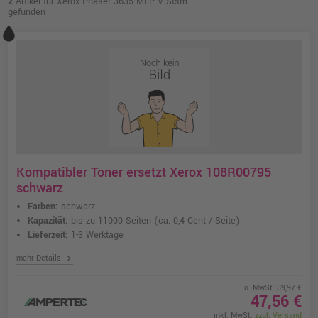
2
Artikel für Xerox Phaser 3635 MFP V Stsm
gefunden
Kompatibler Toner ersetzt Xerox 108R00795
schwarz
Farben:
schwarz
Kapazität:
bis zu 11000 Seiten
(ca. 0,4 Cent / Seite)
Lieferzeit:
1-3 Werktage
chevron_right
mehr Details
o. MwSt. 39,97 €
47,56 €
inkl. MwSt.
zzgl. Versand