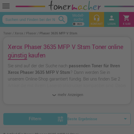
menu
Modell-
headset_mic
person
shopping_cart
search
suche
keyboard_arrow_up
KONTAKT
LOGIN
€ 0,00
Toner
Xerox
Phaser
Phaser 3635 MFP V Stsm
Xerox Phaser 3635 MFP V Stsm Toner online
günstig kaufen
Sie sind auf der der Suche nach
passenden Toner für Ihren
Xerox Phaser 3635 MFP V Stsm
? Dann werden Sie in
unserem Online-Shop garantiert fündig. Bei uns finden Sie 2
Artikel die mit Ihrem Laserstrahldrucker kompatibel sind. Dabei
können Sie aus
originalen Toner von Xerox
wählen oder zu
mehr Anzeigen
unserer Hausmarke Ampertec
greifen.
tune
Filtern