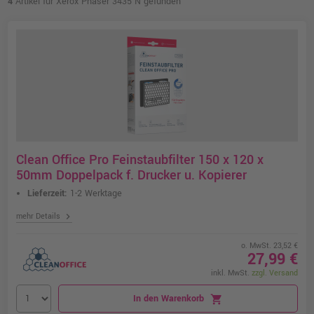
4
Artikel für Xerox Phaser 3435 N gefunden
Clean Office Pro Feinstaubfilter 150 x 120 x
50mm Doppelpack f. Drucker u. Kopierer
Lieferzeit:
1-2 Werktage
chevron_right
mehr Details
o. MwSt. 23,52 €
27,99 €
inkl. MwSt.
zzgl. Versand
In den Warenkorb
shopping_cart