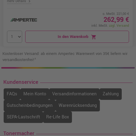
chevron_right
mehr Details
o. MwSt. 221,00 €
262,99 €
inkl. MwSt.
zzgl. Versand
In den Warenkorb
shopping_cart
Kostenloser Versand: ab einem Ampertec Warenwert von 35€ liefern wir
versandkostenfrei!¹
Kundenservice
FAQs
Mein Konto
Versandinformationen
Zahlung
Gutscheinbedingungen
Warenrücksendung
SEPA-Lastschrift
Re-Life Box
Tonermacher