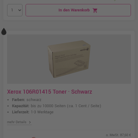
In den Warenkorb
shopping_cart
Xerox 106R01415 Toner · Schwarz
Farben:
schwarz
Kapazität:
bis zu 10000 Seiten
(ca. 1 Cent / Seite)
Lieferzeit:
1-3 Werktage
chevron_right
mehr Details
o. MwSt. 87,60 €