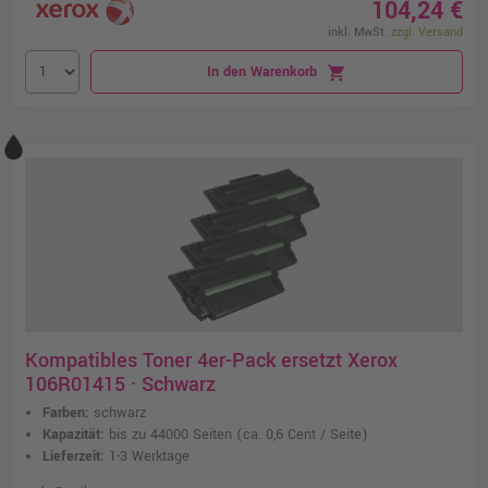
104,24 €
inkl. MwSt.
zzgl. Versand
In den Warenkorb
shopping_cart
Kompatibles Toner 4er-Pack ersetzt Xerox
106R01415 · Schwarz
Farben:
schwarz
Kapazität:
bis zu 44000 Seiten
(ca. 0,6 Cent / Seite)
Lieferzeit:
1-3 Werktage