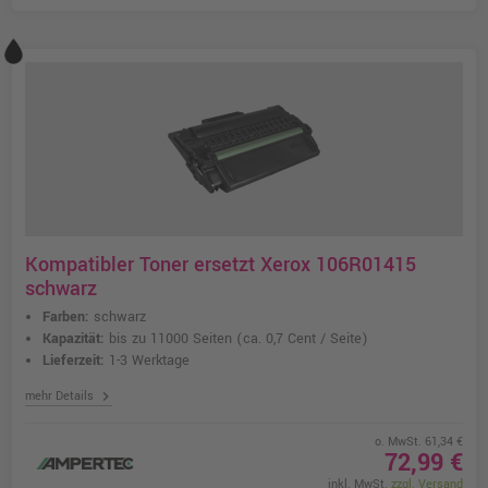
Kompatibler Toner ersetzt Xerox 106R01415
schwarz
Farben:
schwarz
Kapazität:
bis zu 11000 Seiten
(ca. 0,7 Cent / Seite)
Lieferzeit:
1-3 Werktage
chevron_right
mehr Details
o. MwSt. 61,34 €
72,99 €
inkl. MwSt.
zzgl. Versand