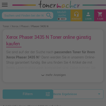
menu
Modell-
headset_mic
person
shopping_cart
search
suche
keyboard_arrow_up
KONTAKT
LOGIN
€ 0,00
Toner
Xerox
Phaser
Phaser 3435 N
Xerox Phaser 3435 N Toner online günstig
kaufen
Sie sind auf der der Suche nach
passenden Toner für Ihren
Xerox Phaser 3435 N
? Dann werden Sie in unserem Online-
Shop garantiert fündig. Bei uns finden Sie 4 Artikel die mit
Ihrem Laserstrahldrucker kompatibel sind. Dabei können Sie
aus
originalen Toner von Xerox
wählen oder zu
unserer
mehr Anzeigen
Hausmarke Ampertec
greifen.
tune
Filtern