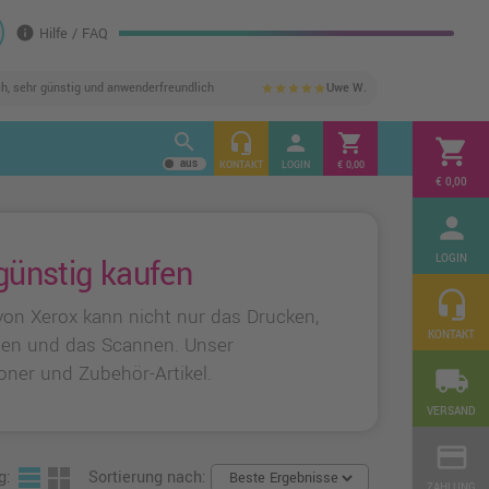
info
Hilfe / FAQ
ch, sehr günstig und anwenderfreundlich
Uwe W.
star
star
star
star
star
search
headset_mic
person
shopping_cart
shopping_cart
KONTAKT
LOGIN
€ 0,00
€ 0,00
person
LOGIN
günstig kaufen
headset_mic
n Xerox kann nicht nur das Drucken,
KONTAKT
tigen und das Scannen. Unser
ner und Zubehör-Artikel.
local_shipping
VERSAND
credit_card
g:
Sortierung nach:
ZAHLUNG