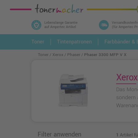
Lebenslange Garantie
Versandkostenfr
auf Ampertec Artikel
(für Ampertec P
In 3 einfachen Schritten ihr Druckermodell
Toner
Tintenpatronen
Farbbänder & E
1.
und alle dazu passenden Artikel finden ➤
Toner
Xerox
Phaser
Phaser 3300 MFP V X
Xerox
Das Mono
sondern a
Warenang
Filter anwenden
1
Artikel f