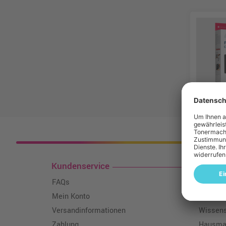
Kosten
Kundenservice
Toner
FAQs
Über un
Mein Konto
Qualitä
Versandinformationen
Wissen
Zahlung
Hausmar