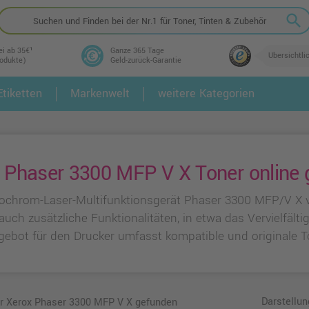
search
ei ab 35€¹
Ganze 365 Tage
Übersichtli
rodukte)
Geld-zurück-Garantie
tiketten
Markenwelt
weitere Kategorien
2.
3.
 Phaser 3300 MFP V X Toner online 
chrom-Laser-Multifunktionsgerät Phaser 3300 MFP/V X vo
uch zusätzliche Funktionalitäten, in etwa das Vervielfäl
ebot für den Drucker umfasst kompatible und originale To
Darstellun
ür Xerox Phaser 3300 MFP V X gefunden