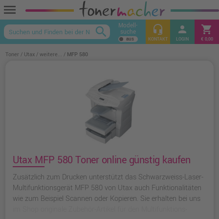
menu
Modell-
headset_mic
person
shopping_cart
search
suche
keyboard_arrow_up
KONTAKT
LOGIN
€ 0,00
Toner
Utax
weitere...
MFP 580
Utax MFP 580 Toner online günstig kaufen
Zusätzlich zum Drucken unterstützt das Schwarzweiss-Laser-
Multifunktionsgerät MFP 580 von Utax auch Funktionalitäten
wie zum Beispiel Scannen oder Kopieren. Sie erhalten bei uns
im Shop originale Zubehör-Artikel für den Multifunktions-