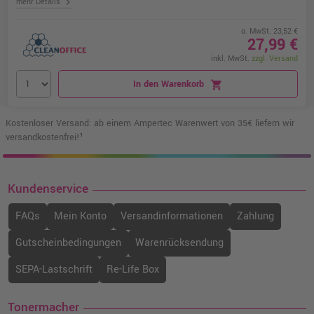
chevron_right
mehr Details
o. MwSt. 23,52 €
27,99 €
inkl. MwSt.
zzgl. Versand
In den Warenkorb
shopping_cart
Kostenloser Versand: ab einem Ampertec Warenwert von 35€ liefern wir
versandkostenfrei!¹
Kundenservice
FAQs
Mein Konto
Versandinformationen
Zahlung
Gutscheinbedingungen
Warenrücksendung
SEPA-Lastschrift
Re-Life Box
Tonermacher