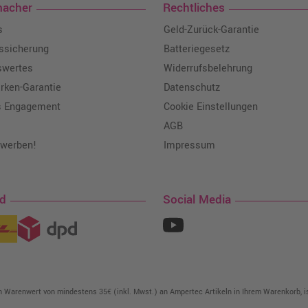
macher
Rechtliches
s
Geld-Zurück-Garantie
tssicherung
Batteriegesetz
swertes
Widerrufsbelehrung
ken-Garantie
Datenschutz
s Engagement
Cookie Einstellungen
AGB
 werben!
Impressum
nd
Social Media
in Warenwert von mindestens 35€ (inkl. Mwst.) an Ampertec Artikeln in Ihrem Warenkorb, is