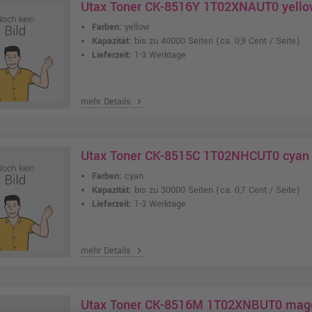
Utax Toner CK-8516Y 1T02XNAUT0 yello
Farben:
yellow
Kapazität:
bis zu 40000 Seiten
(ca. 0,9 Cent / Seite)
Lieferzeit:
1-3 Werktage
mehr Details
chevron_right
Utax Toner CK-8515C 1T02NHCUT0 cyan
Farben:
cyan
Kapazität:
bis zu 30000 Seiten
(ca. 0,7 Cent / Seite)
Lieferzeit:
1-3 Werktage
mehr Details
chevron_right
Utax Toner CK-8516M 1T02XNBUT0 mag