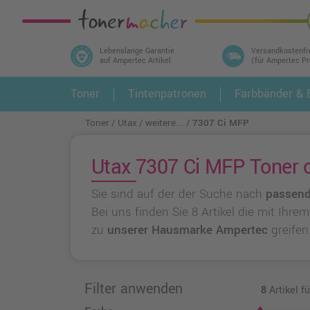
Lebenslange Garantie
Versandkostenfr
auf Ampertec Artikel
(für Ampertec P
In 3 einfachen Schritten ihr Druckermodell
Toner
Tintenpatronen
Farbbänder & E
1.
und alle dazu passenden Artikel finden ➤
Toner
Utax
weitere...
7307 Ci MFP
Utax 7307 Ci MFP Toner o
Sie sind auf der der Suche nach
passend
Bei uns finden Sie 8 Artikel die mit Ihr
zu
unserer Hausmarke Ampertec
greifen
Filter anwenden
8
Artikel f