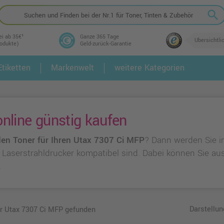
search
ei ab 35€¹
Ganze 365 Tage
Übersichtli
rodukte)
Geld-zurück-Garantie
tiketten
Markenwelt
weitere Kategorien
2.
3.
nline günstig kaufen
en Toner für Ihren Utax 7307 Ci MFP
? Dann werden Sie i
em Laserstrahldrucker kompatibel sind. Dabei können Sie a
.
Darstellun
ür Utax 7307 Ci MFP gefunden