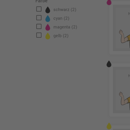
Farbe
check_box_outline_blank
schwarz
(2)
check_box_outline_blank
cyan
(2)
check_box_outline_blank
magenta
(2)
check_box_outline_blank
gelb
(2)