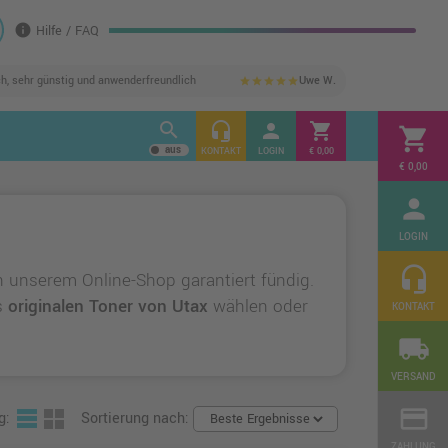
info
Hilfe / FAQ
ch, sehr günstig und anwenderfreundlich
Uwe W.
star
star
star
star
star
search
headset_mic
person
shopping_cart
shopping_cart
KONTAKT
LOGIN
€ 0,00
€ 0,00
person
LOGIN
headset_mic
n unserem Online-Shop garantiert fündig.
us
originalen Toner von Utax
wählen oder
KONTAKT
local_shipping
VERSAND
credit_card
g:
Sortierung nach:
ZAHLUNG