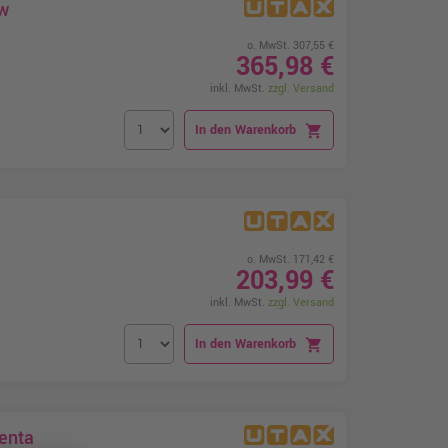
w
o. MwSt. 307,55 €
365,98 €
inkl. MwSt.
zzgl. Versand
In den Warenkorb
shopping_cart
o. MwSt. 171,42 €
203,99 €
inkl. MwSt.
zzgl. Versand
In den Warenkorb
shopping_cart
enta