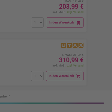
o. MwSt. 171,42 €
203,99 €
inkl. MwSt.
zzgl. Versand
In den Warenkorb
shopping_cart
o. MwSt. 261,34 €
310,99 €
inkl. MwSt.
zzgl. Versand
In den Warenkorb
shopping_cart
nfrei!¹