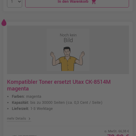
In den Warenkorb
shopping_cart
Kompatibler Toner ersetzt Utax CK-8514M
magenta
Farben:
magenta
Kapazität:
bis zu 30000 Seiten
(ca. 0,3 Cent / Seite)
Lieferzeit:
1-3 Werktage
chevron_right
mehr Details
o. MwSt. 66,38 €