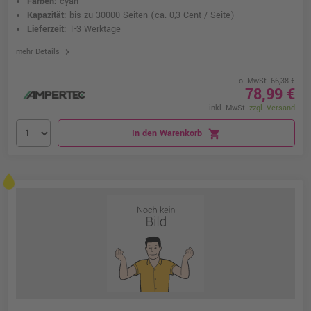
Farben:
cyan
Kapazität:
bis zu 30000 Seiten
(ca. 0,3 Cent / Seite)
Lieferzeit:
1-3 Werktage
chevron_right
mehr Details
o. MwSt. 66,38 €
78,99 €
inkl. MwSt.
zzgl. Versand
In den Warenkorb
shopping_cart