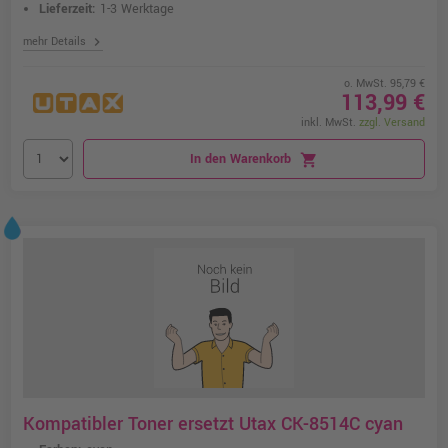
Lieferzeit:
1-3 Werktage
chevron_right
mehr Details
o. MwSt. 95,79 €
113,99 €
inkl. MwSt.
zzgl. Versand
In den Warenkorb
shopping_cart
Kompatibler Toner ersetzt Utax CK-8514C cyan