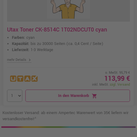
Utax Toner CK-8514C 1T02NDCUT0 cyan
Farben:
cyan
Kapazität:
bis zu 30000 Seiten
(ca. 0,4 Cent / Seite)
Lieferzeit:
1-3 Werktage
chevron_right
mehr Details
o. MwSt. 95,79 €
113,99 €
inkl. MwSt.
zzgl. Versand
In den Warenkorb
shopping_cart
Kostenloser Versand: ab einem Ampertec Warenwert von 35€ liefern wir
versandkostenfrei!¹