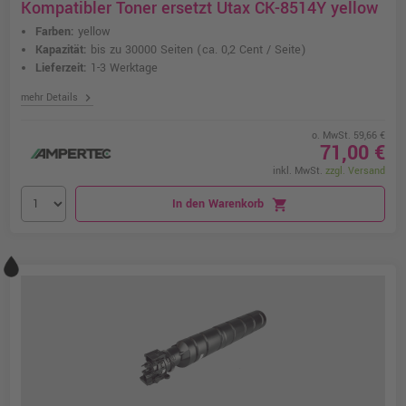
Kompatibler Toner ersetzt Utax CK-8514Y yellow
Farben:
yellow
Kapazität:
bis zu 30000 Seiten
(ca. 0,2 Cent / Seite)
Lieferzeit:
1-3 Werktage
chevron_right
mehr Details
o. MwSt. 59,66 €
71,00 €
inkl. MwSt.
zzgl. Versand
In den Warenkorb
shopping_cart