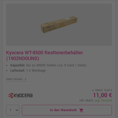
Kyocera WT-8500 Resttonerbehälter
(1902ND0UN0)
Kapazität:
bis zu 40000 Seiten
(ca. 0 Cent / Seite)
Lieferzeit:
1-2 Werktage
chevron_right
mehr Details
o. MwSt. 9,24 €
11,00 €
inkl. MwSt.
zzgl. Versand
In den Warenkorb
shopping_cart