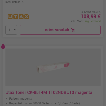
chevron_right
mehr Details
o. MwSt. 91,59 €
108,99 €
inkl. MwSt.
zzgl. Versand
In den Warenkorb
shopping_cart
Utax Toner CK-8514M 1T02NDBUT0 magenta
Farben:
magenta
Kapazität:
bis zu 30000 Seiten
(ca. 0,4 Cent / Seite)