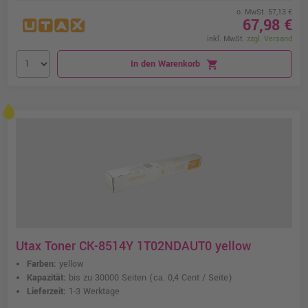
o. MwSt. 57,13 €
67,98 €
inkl. MwSt.
zzgl. Versand
In den Warenkorb
shopping_cart
Utax Toner CK-8514Y 1T02NDAUT0 yellow
Farben:
yellow
Kapazität:
bis zu 30000 Seiten
(ca. 0,4 Cent / Seite)
Lieferzeit:
1-3 Werktage