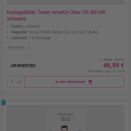
Kompatibler Toner ersetzt Utax CK-8514K
schwarz
Farben:
schwarz
Kapazität:
bis zu 30000 Seiten
(ca. 0,2 Cent / Seite)
Lieferzeit:
1-2 Werktage
chevron_right
mehr Details
o. MwSt. 39,49 €
46,99 €
inkl. MwSt.
zzgl. Versand
In den Warenkorb
shopping_cart