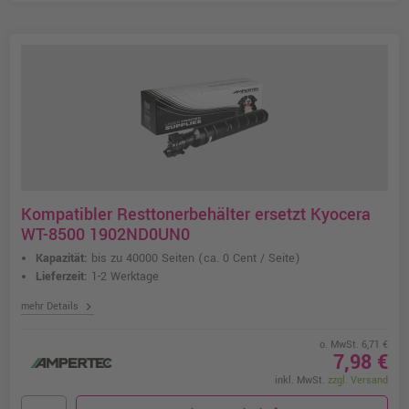
Kompatibler Resttonerbehälter ersetzt Kyocera
WT-8500 1902ND0UN0
Kapazität:
bis zu 40000 Seiten
(ca. 0 Cent / Seite)
Lieferzeit:
1-2 Werktage
chevron_right
mehr Details
o. MwSt. 6,71 €
7,98 €
inkl. MwSt.
zzgl. Versand