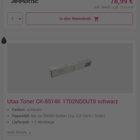
78,99 €
inkl. MwSt.
zzgl. Versand
In den Warenkorb
shopping_cart
Utax Toner CK-8514K 1T02ND0UT0 schwarz
Farben:
schwarz
Kapazität:
bis zu 30000 Seiten
(ca. 0,2 Cent / Seite)
Lieferzeit:
1-3 Werktage
chevron_right
mehr Details