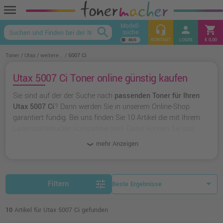
menu
Modell-
headset_mic
person
shopping_cart
search
suche
keyboard_arrow_up
KONTAKT
LOGIN
€ 0,00
Toner
Utax
weitere...
5007 Ci
Utax 5007 Ci Toner online günstig kaufen
Sie sind auf der der Suche nach
passenden Toner für Ihren
Utax 5007 Ci
? Dann werden Sie in unserem Online-Shop
garantiert fündig. Bei uns finden Sie 10 Artikel die mit Ihrem
Laserstrahldrucker kompatibel sind. Dabei können Sie aus
originalen Toner von Utax
wählen oder zu
unserer
mehr Anzeigen
Hausmarke Ampertec
greifen.
tune
Filtern
10
Artikel für Utax 5007 Ci gefunden