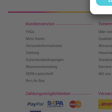
Kosten
Kundenservice
Toner
FAQs
Über un
Mein Konto
Qualitä
Versandinformationen
Wissen
Zahlung
Hausmar
Gutscheinbedingungen
Soziale
Warenrücksendung
Karriere
SEPA-Lastschrift
Mit uns
Re-Life Box
Zahlungsmöglichkeiten
Versa