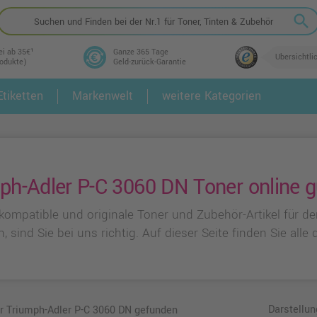
search
ei ab 35€¹
Ganze 365 Tage
Übersichtli
rodukte)
Geld-zurück-Garantie
tiketten
Markenwelt
weitere Kategorien
2.
3.
ph-Adler P-C 3060 DN Toner online g
e kompatible und originale Toner und Zubehör-Artikel für 
, sind Sie bei uns richtig. Auf dieser Seite finden Sie all
Darstellun
ür Triumph-Adler P-C 3060 DN gefunden