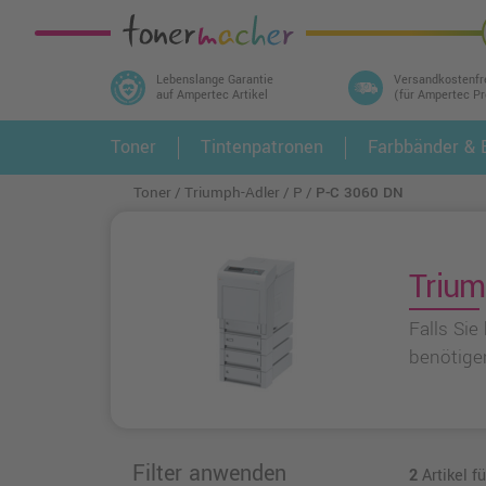
Lebenslange Garantie
Versandkostenfr
auf Ampertec Artikel
(für Ampertec P
In 3 einfachen Schritten ihr Druckermodell
Toner
Tintenpatronen
Farbbänder & E
1.
und alle dazu passenden Artikel finden ➤
Toner
Triumph-Adler
P
P-C 3060 DN
Trium
Falls Si
benötigen
Filter anwenden
2
Artikel f