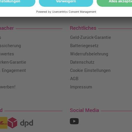
loser Versand: ab einem Ampertec Warenwert von 35€ liefern wir versandkoste
macher
Rechtliches
s
Geld-Zurück-Garantie
tssicherung
Batteriegesetz
swertes
Widerrufsbelehrung
ken-Garantie
Datenschutz
s Engagement
Cookie Einstellungen
AGB
 werben!
Impressum
nd
Social Media