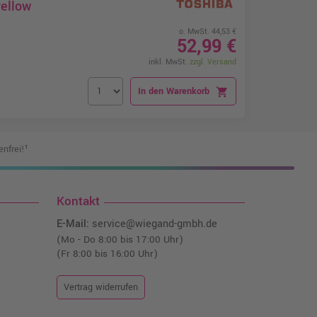
ellow
o. MwSt. 44,53 €
52,99 €
inkl. MwSt.
zzgl. Versand
In den Warenkorb
shopping_cart
nfrei!¹
Kontakt
E-Mail:
service@wiegand-gmbh.de
(Mo - Do 8:00 bis 17:00 Uhr)
(Fr 8:00 bis 16:00 Uhr)
Vertrag widerrufen