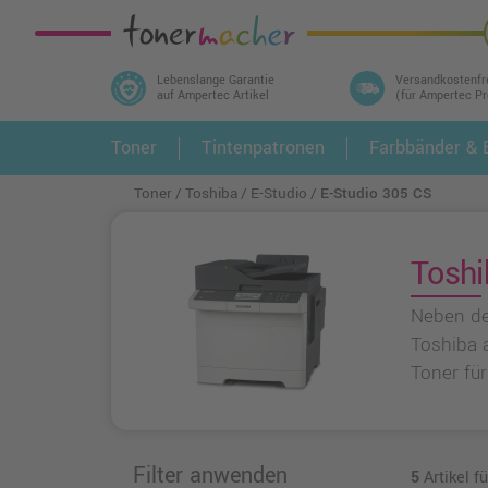
Lebenslange Garantie
Versandkostenfr
auf Ampertec Artikel
(für Ampertec P
In 3 einfachen Schritten ihr Druckermodell
Toner
Tintenpatronen
Farbbänder & E
1.
und alle dazu passenden Artikel finden ➤
Toner
Toshiba
E-Studio
E-Studio 305 CS
Toshi
Neben de
Toshiba a
Toner für
Filter anwenden
5
Artikel f