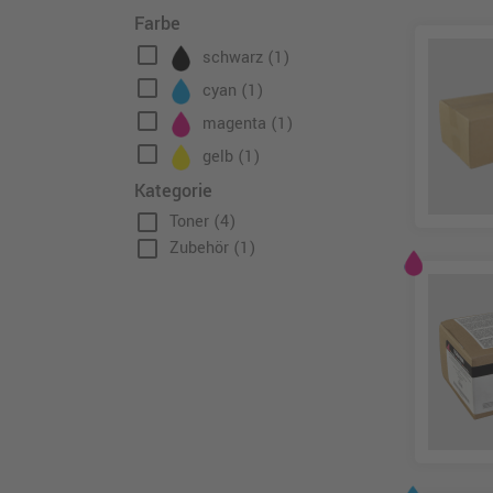
Farbe
check_box_outline_blank
schwarz
(1)
check_box_outline_blank
cyan
(1)
check_box_outline_blank
magenta
(1)
check_box_outline_blank
gelb
(1)
Kategorie
check_box_outline_blank
Toner
(4)
check_box_outline_blank
Zubehör
(1)