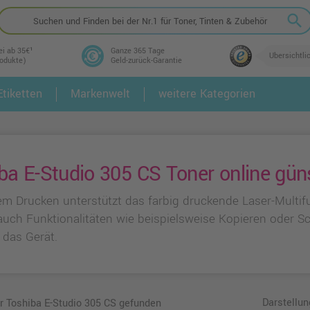
search
ei ab 35€¹
Ganze 365 Tage
Übersichtli
rodukte)
Geld-zurück-Garantie
tiketten
Markenwelt
weitere Kategorien
2.
3.
ba E-Studio 305 CS Toner online gün
m Drucken unterstützt das farbig druckende Laser-Multif
uch Funktionalitäten wie beispielsweise Kopieren oder Sc
 das Gerät.
Darstellun
ür Toshiba E-Studio 305 CS gefunden