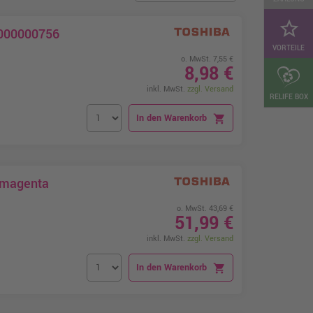
star_border
B000000756
VORTEILE
o. MwSt. 7,55 €
8,98 €
inkl. MwSt.
zzgl. Versand
RELIFE BOX
In den Warenkorb
shopping_cart
 magenta
o. MwSt. 43,69 €
51,99 €
inkl. MwSt.
zzgl. Versand
In den Warenkorb
shopping_cart