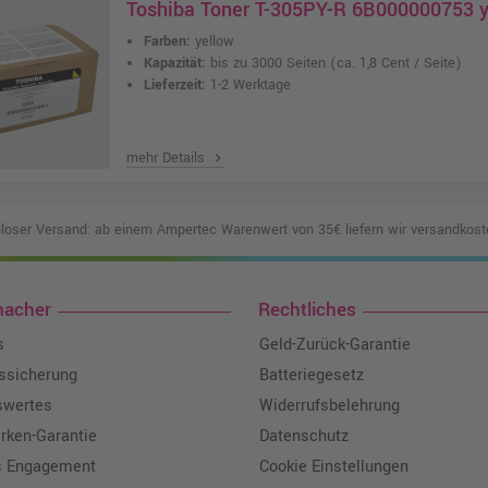
Toshiba Toner T-305PY-R 6B000000753 y
Farben:
yellow
Kapazität:
bis zu 3000 Seiten
(ca. 1,8 Cent / Seite)
Lieferzeit:
1-2 Werktage
mehr Details
chevron_right
loser Versand: ab einem Ampertec Warenwert von 35€ liefern wir versandkoste
macher
Rechtliches
s
Geld-Zurück-Garantie
tssicherung
Batteriegesetz
swertes
Widerrufsbelehrung
ken-Garantie
Datenschutz
s Engagement
Cookie Einstellungen