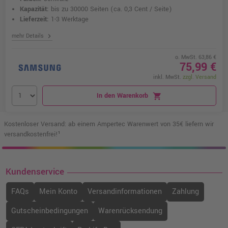
Kapazität:
bis zu 30000 Seiten
(ca. 0,3 Cent / Seite)
Lieferzeit:
1-3 Werktage
chevron_right
mehr Details
o. MwSt. 63,86 €
75,99 €
inkl. MwSt.
zzgl. Versand
In den Warenkorb
shopping_cart
Kostenloser Versand: ab einem Ampertec Warenwert von 35€ liefern wir
versandkostenfrei!¹
Kundenservice
FAQs
Mein Konto
Versandinformationen
Zahlung
Gutscheinbedingungen
Warenrücksendung