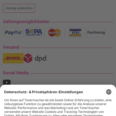
Vertrag widerrufen
Zahlungsmöglichkeiten
Rechnung
Versand
Social Media
¹ Nur gültig für den Versand innerhalb Deutschlands. Befindet sich ein Warenwert
von mindestens 35€ (inkl. Mwst.) an Ampertec Artikeln in Ihrem Warenkorb, ist der
Versand für Sie kostenfrei.