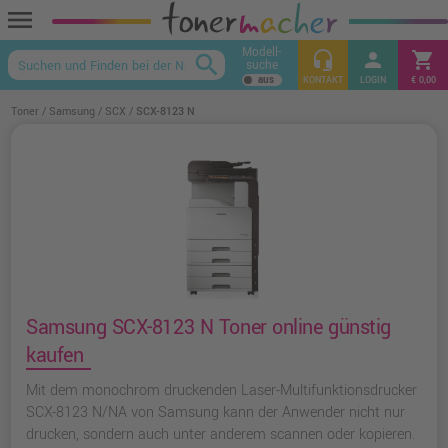
menu
Modell-
headset_mic
person
shopping_cart
search
suche
keyboard_arrow_up
KONTAKT
LOGIN
€ 0,00
Toner
Samsung
SCX
SCX-8123 N
Samsung SCX-8123 N Toner online günstig
kaufen
Mit dem monochrom druckenden Laser-Multifunktionsdrucker
SCX-8123 N/NA von Samsung kann der Anwender nicht nur
drucken, sondern auch unter anderem scannen oder kopieren.