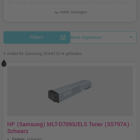
Wir haben die folgenden dazu kompatiblen Produkte im Shop:
originale Toner und Zubehör-Artikel.
mehr Anzeigen
tune
Filtern
1
Artikel für Samsung SCX-8123 N gefunden
HP (Samsung) MLT-D709S/ELS Toner (SS797A) ·
Schwarz
Farben:
schwarz