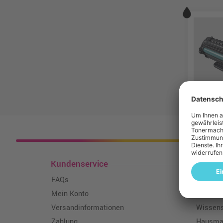
Kosten
Kundenservice
Toner
FAQs
Über un
Mein Konto
Qualitä
Versandinformationen
Wissen
Zahlung
Hausmar