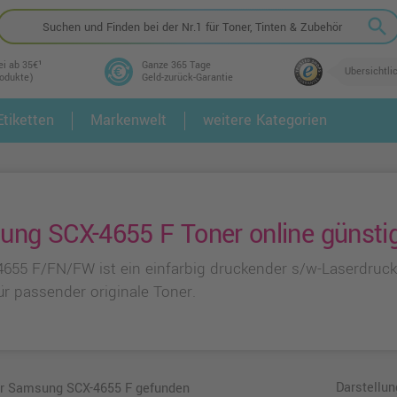
search
ei ab 35€¹
Ganze 365 Tage
Übersichtli
rodukte)
Geld-zurück-Garantie
tiketten
Markenwelt
weitere Kategorien
2.
3.
ng SCX-4655 F Toner online günsti
4655 F/FN/FW ist ein einfarbig druckender s/w-Laserdruck
ür passender originale Toner.
Darstellun
für Samsung SCX-4655 F gefunden