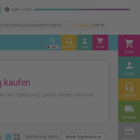
info
Hilfe / FAQ
ch, sehr günstig und anwenderfreundlich
Uwe W.
star
star
star
star
star
search
headset_mic
person
shopping_cart
shopping_cart
KONTAKT
LOGIN
€ 0,00
€ 0,00
person
LOGIN
g kaufen
headset_mic
er von Samsung. Unten finden Sie eine
KONTAKT
local_shipping
VERSAND
credit_card
g:
Sortierung nach:
ZAHLUNG