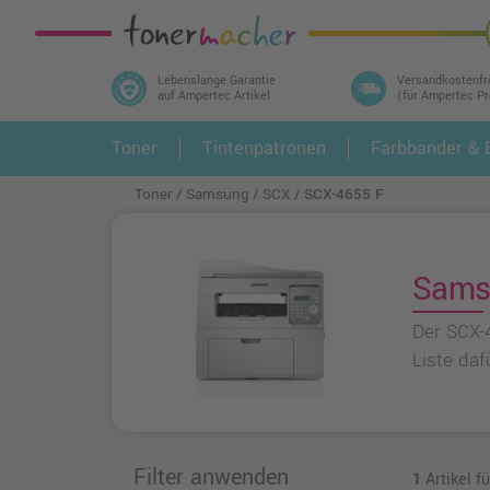
Lebenslange Garantie
Versandkostenfr
auf Ampertec Artikel
(für Ampertec P
In 3 einfachen Schritten ihr Druckermodell
Toner
Tintenpatronen
Farbbänder & E
1.
und alle dazu passenden Artikel finden ➤
Toner
Samsung
SCX
SCX-4655 F
Samsu
Der SCX-
Liste daf
Filter anwenden
1
Artikel 