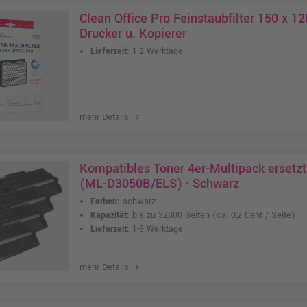
Clean Office Pro Feinstaubfilter 150 x 
Drucker u. Kopierer
Lieferzeit:
1-2 Werktage
mehr Details
chevron_right
Kompatibles Toner 4er-Multipack erset
(ML-D3050B/ELS) · Schwarz
Farben:
schwarz
Kapazität:
bis zu 32000 Seiten
(ca. 0,2 Cent / Seite)
Lieferzeit:
1-3 Werktage
mehr Details
chevron_right