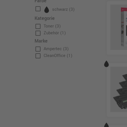
Farbe
check_box_outline_blank
schwarz
(3)
Kategorie
check_box_outline_blank
Toner
(3)
check_box_outline_blank
Zubehör
(1)
Marke
check_box_outline_blank
Ampertec
(3)
check_box_outline_blank
CleanOffice
(1)