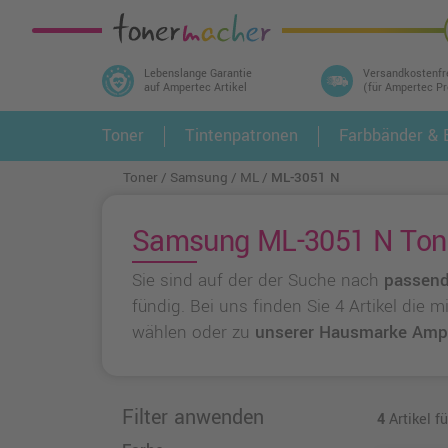
Lebenslange Garantie
Versandkostenfr
auf Ampertec Artikel
(für Ampertec P
In 3 einfachen Schritten ihr Druckermodell
Toner
Tintenpatronen
Farbbänder & E
1.
und alle dazu passenden Artikel finden ➤
Toner
Samsung
ML
ML-3051 N
Samsung ML-3051 N Toner
Sie sind auf der der Suche nach
passend
fündig. Bei uns finden Sie 4 Artikel die
wählen oder zu
unserer Hausmarke Amp
Filter anwenden
4
Artikel 