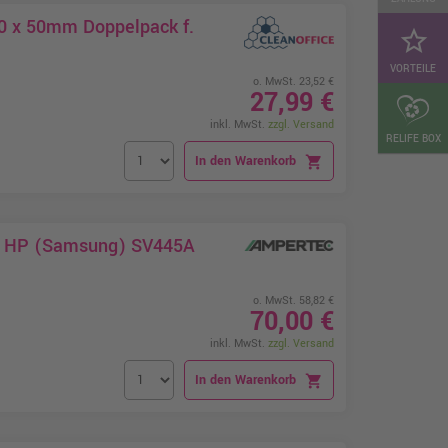
120 x 50mm Doppelpack f.
star_border
VORTEILE
o. MwSt. 23,52 €
27,99 €
inkl. MwSt.
zzgl. Versand
RELIFE BOX
In den Warenkorb
shopping_cart
zt HP (Samsung) SV445A
o. MwSt. 58,82 €
70,00 €
inkl. MwSt.
zzgl. Versand
In den Warenkorb
shopping_cart