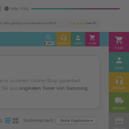
info
Hilfe / FAQ
ch, sehr günstig und anwenderfreundlich
Uwe W.
star
star
star
star
star
search
headset_mic
person
shopping_cart
shopping_cart
KONTAKT
LOGIN
€ 0,00
€ 0,00
person
LOGIN
headset_mic
e in unserem Online-Shop garantiert
n Sie aus
originalen Toner von Samsung
KONTAKT
local_shipping
VERSAND
credit_card
g:
Sortierung nach:
ZAHLUNG