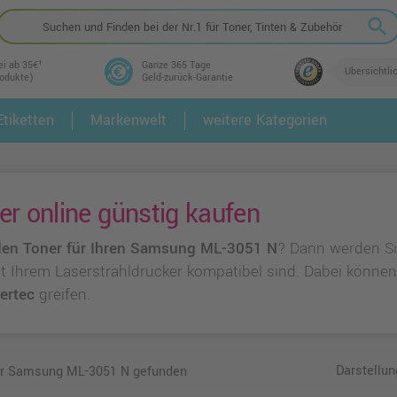
search
ei ab 35€¹
Ganze 365 Tage
Übersichtli
rodukte)
Geld-zurück-Garantie
tiketten
Markenwelt
weitere Kategorien
2.
3.
 online günstig kaufen
en Toner für Ihren Samsung ML-3051 N
? Dann werden Si
 mit Ihrem Laserstrahldrucker kompatibel sind. Dabei könne
ertec
greifen.
Darstellun
für Samsung ML-3051 N gefunden