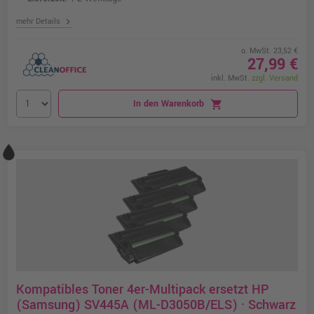
chevron_right
mehr Details
o. MwSt. 23,52 €
27,99 €
inkl. MwSt.
zzgl. Versand
In den Warenkorb
shopping_cart
Kompatibles Toner 4er-Multipack ersetzt HP
(Samsung) SV445A (ML-D3050B/ELS) · Schwarz