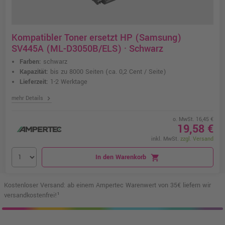
Kompatibler Toner ersetzt HP (Samsung)
SV445A (ML-D3050B/ELS) · Schwarz
Farben:
schwarz
Kapazität:
bis zu 8000 Seiten
(ca. 0,2 Cent / Seite)
Lieferzeit:
1-2 Werktage
chevron_right
mehr Details
o. MwSt. 16,45 €
19,58 €
inkl. MwSt.
zzgl. Versand
In den Warenkorb
shopping_cart
Kostenloser Versand: ab einem Ampertec Warenwert von 35€ liefern wir
versandkostenfrei!¹