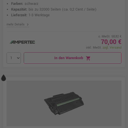
Farben:
schwarz
Kapazität:
bis zu 32000 Seiten
(ca. 0,2 Cent / Seite)
Lieferzeit:
1-3 Werktage
chevron_right
mehr Details
o. MwSt. 58,82 €
70,00 €
inkl. MwSt.
zzgl. Versand
In den Warenkorb
shopping_cart