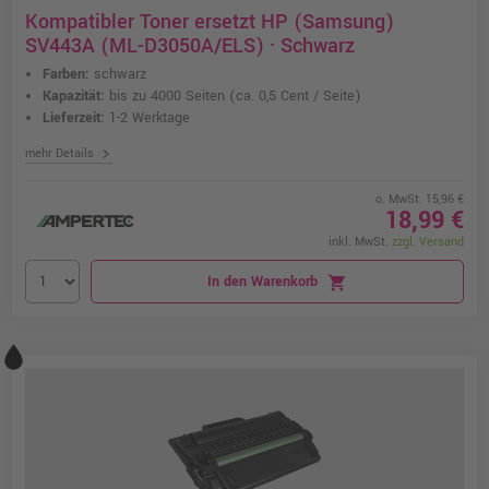
Kompatibler Toner ersetzt HP (Samsung)
SV443A (ML-D3050A/ELS) · Schwarz
Farben:
schwarz
Kapazität:
bis zu 4000 Seiten
(ca. 0,5 Cent / Seite)
Lieferzeit:
1-2 Werktage
chevron_right
mehr Details
o. MwSt. 15,96 €
18,99 €
inkl. MwSt.
zzgl. Versand
In den Warenkorb
shopping_cart