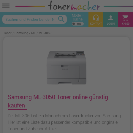
menu
Modell-
headset_mic
person
shopping_cart
search
suche
keyboard_arrow_up
KONTAKT
LOGIN
€ 0,00
Toner
Samsung
ML
ML-3050
Samsung ML-3050 Toner online günstig
kaufen
Der ML-3050 ist ein Monochrom-Laserdrucker von Samsung.
Hier ist eine Liste dazu passender kompatible und originale
Toner und Zubehör-Artikel.