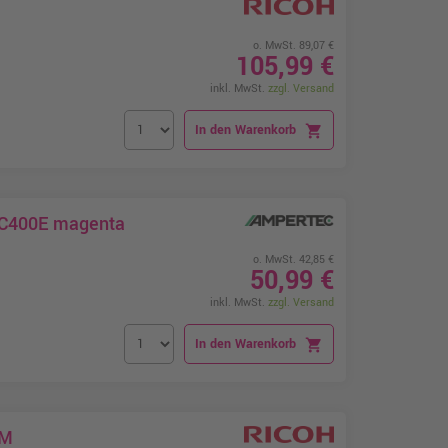
o. MwSt. 89,07 €
105,99 €
inkl. MwSt.
zzgl. Versand
In den Warenkorb
shopping_cart
PC400E magenta
o. MwSt. 42,85 €
50,99 €
inkl. MwSt.
zzgl. Versand
In den Warenkorb
shopping_cart
EM