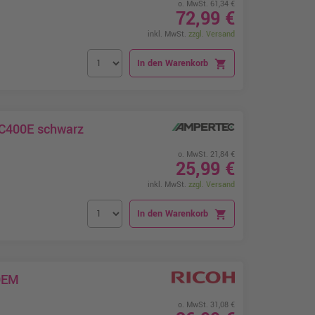
o. MwSt. 61,34 €
72,99 €
inkl. MwSt.
zzgl. Versand
In den Warenkorb
shopping_cart
PC400E schwarz
o. MwSt. 21,84 €
25,99 €
inkl. MwSt.
zzgl. Versand
In den Warenkorb
shopping_cart
OEM
o. MwSt. 31,08 €