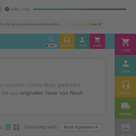
info
Hilfe / FAQ
ch, sehr günstig und anwenderfreundlich
Uwe W.
star
star
star
star
star
search
headset_mic
person
shopping_cart
shopping_cart
KONTAKT
LOGIN
€ 0,00
€ 0,00
person
LOGIN
headset_mic
in unserem Online-Shop garantiert
n Sie aus
originalen Toner von Ricoh
KONTAKT
local_shipping
VERSAND
credit_card
g:
Sortierung nach:
ZAHLUNG