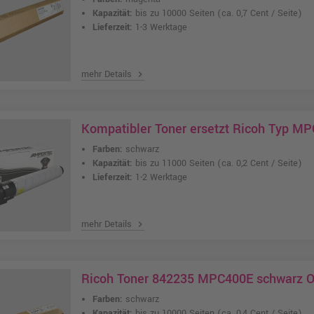
Kapazität:
bis zu 10000 Seiten
(ca. 0,7 Cent / Seite)
Lieferzeit:
1-3 Werktage
mehr Details
chevron_right
Kompatibler Toner ersetzt Ricoh Typ M
Farben:
schwarz
Kapazität:
bis zu 11000 Seiten
(ca. 0,2 Cent / Seite)
Lieferzeit:
1-2 Werktage
mehr Details
chevron_right
Ricoh Toner 842235 MPC400E schwarz 
Farben:
schwarz
Kapazität:
bis zu 10000 Seiten
(ca. 0,4 Cent / Seite)