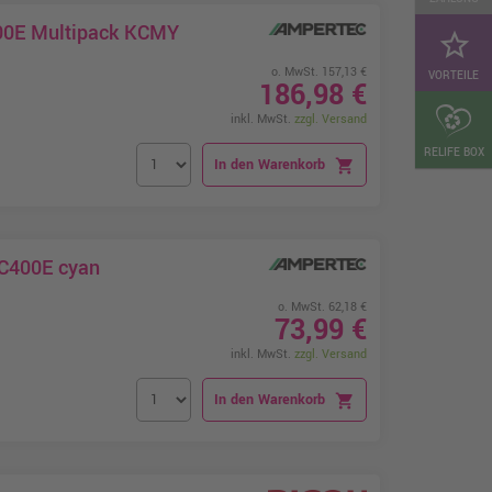
400E Multipack KCMY
star_border
o. MwSt. 157,13 €
VORTEILE
186,98 €
inkl. MwSt.
zzgl. Versand
RELIFE BOX
In den Warenkorb
shopping_cart
PC400E cyan
o. MwSt. 62,18 €
73,99 €
inkl. MwSt.
zzgl. Versand
In den Warenkorb
shopping_cart