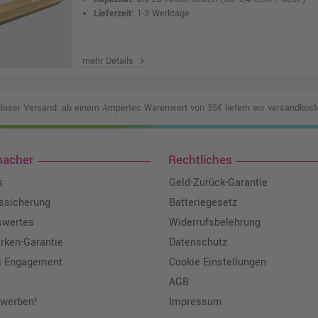
Lieferzeit:
1-3 Werktage
mehr Details
chevron_right
loser Versand: ab einem Ampertec Warenwert von 35€ liefern wir versandkoste
macher
Rechtliches
s
Geld-Zurück-Garantie
tssicherung
Batteriegesetz
swertes
Widerrufsbelehrung
ken-Garantie
Datenschutz
s Engagement
Cookie Einstellungen
AGB
 werben!
Impressum