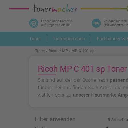
Lebenslange Garantie
Versandkostenfr
auf Ampertec Artikel
(für Ampertec P
In 3 einfachen Schritten ihr Druckermodell
Toner
Tintenpatronen
Farbbänder & E
1.
und alle dazu passenden Artikel finden ➤
Toner
Ricoh
MP
MP C 401 sp
Ricoh MP C 401 sp Toner 
Sie sind auf der der Suche nach
passend
fündig. Bei uns finden Sie 9 Artikel die
wählen oder zu
unserer Hausmarke Amp
Filter anwenden
9
Artikel f