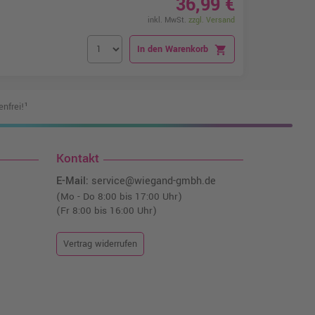
36,99 €
inkl. MwSt.
zzgl. Versand
In den Warenkorb
shopping_cart
nfrei!¹
Kontakt
E-Mail:
service@wiegand-gmbh.de
(Mo - Do 8:00 bis 17:00 Uhr)
(Fr 8:00 bis 16:00 Uhr)
Vertrag widerrufen