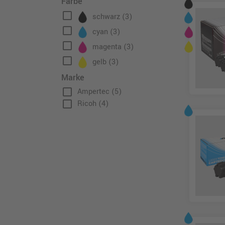
Farbe
check_box_outline_blank
schwarz
(3)
check_box_outline_blank
cyan
(3)
check_box_outline_blank
magenta
(3)
check_box_outline_blank
gelb
(3)
Marke
check_box_outline_blank
Ampertec
(5)
check_box_outline_blank
Ricoh
(4)