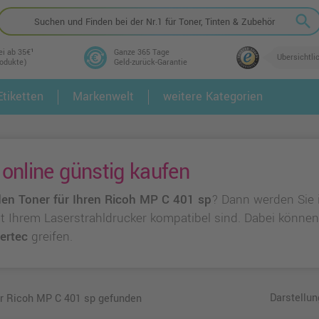
search
ei ab 35€¹
Ganze 365 Tage
Übersichtli
rodukte)
Geld-zurück-Garantie
tiketten
Markenwelt
weitere Kategorien
2.
3.
online günstig kaufen
en Toner für Ihren Ricoh MP C 401 sp
? Dann werden Sie 
 mit Ihrem Laserstrahldrucker kompatibel sind. Dabei könne
ertec
greifen.
Darstellun
ür Ricoh MP C 401 sp gefunden