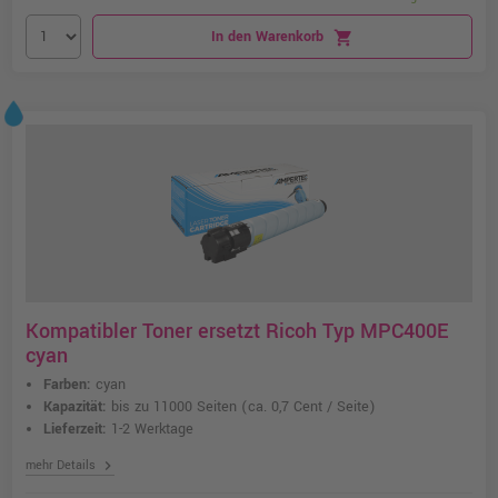
In den Warenkorb
shopping_cart
Kompatibler Toner ersetzt Ricoh Typ MPC400E
cyan
Farben:
cyan
Kapazität:
bis zu 11000 Seiten
(ca. 0,7 Cent / Seite)
Lieferzeit:
1-2 Werktage
chevron_right
mehr Details