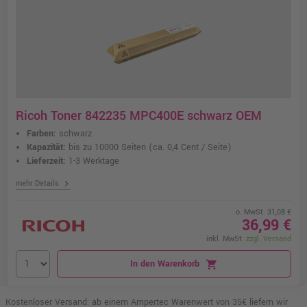
Ricoh Toner 842235 MPC400E schwarz OEM
Farben:
schwarz
Kapazität:
bis zu 10000 Seiten
(ca. 0,4 Cent / Seite)
Lieferzeit:
1-3 Werktage
chevron_right
mehr Details
o. MwSt. 31,08 €
36,99 €
inkl. MwSt.
zzgl. Versand
In den Warenkorb
shopping_cart
Kostenloser Versand: ab einem Ampertec Warenwert von 35€ liefern wir