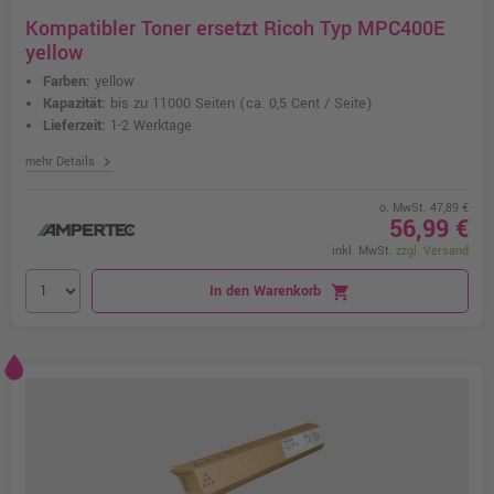
Kompatibler Toner ersetzt Ricoh Typ MPC400E
yellow
Farben:
yellow
Kapazität:
bis zu 11000 Seiten
(ca. 0,5 Cent / Seite)
Lieferzeit:
1-2 Werktage
chevron_right
mehr Details
o. MwSt. 47,89 €
56,99 €
inkl. MwSt.
zzgl. Versand
In den Warenkorb
shopping_cart