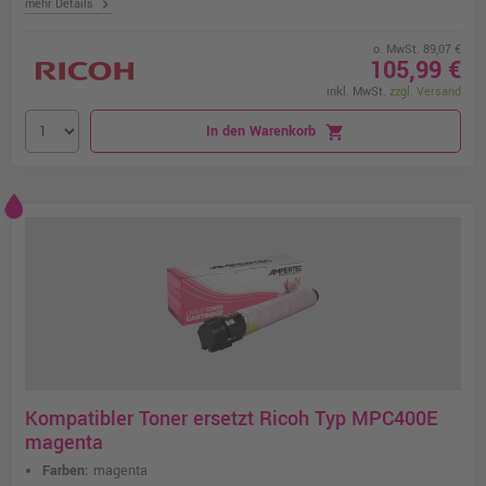
chevron_right
mehr Details
o. MwSt. 89,07 €
105,99 €
inkl. MwSt.
zzgl. Versand
In den Warenkorb
shopping_cart
Kompatibler Toner ersetzt Ricoh Typ MPC400E
magenta
Farben:
magenta