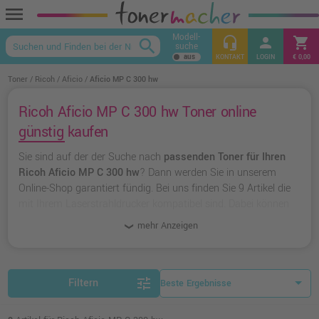
menu
Modell-
headset_mic
person
shopping_cart
search
suche
keyboard_arrow_up
KONTAKT
LOGIN
€ 0,00
Toner
Ricoh
Aficio
Aficio MP C 300 hw
Ricoh Aficio MP C 300 hw Toner online
günstig kaufen
Sie sind auf der der Suche nach
passenden Toner für Ihren
Ricoh Aficio MP C 300 hw
? Dann werden Sie in unserem
Online-Shop garantiert fündig. Bei uns finden Sie 9 Artikel die
mit Ihrem Laserstrahldrucker kompatibel sind. Dabei können
Sie aus
originalen Toner von Ricoh
wählen oder zu
unserer
mehr Anzeigen
Hausmarke Ampertec
greifen.
tune
Filtern