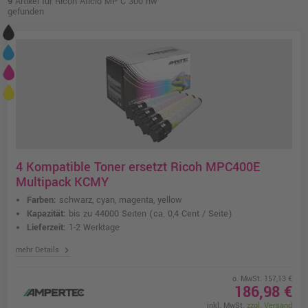
9
Artikel für Ricoh Aficio MP C 300 hw
gefunden
4 Kompatible Toner ersetzt Ricoh MPC400E
Multipack KCMY
Farben:
schwarz, cyan, magenta, yellow
Kapazität:
bis zu 44000 Seiten
(ca. 0,4 Cent / Seite)
Lieferzeit:
1-2 Werktage
chevron_right
mehr Details
o. MwSt. 157,13 €
186,98 €
inkl. MwSt.
zzgl. Versand