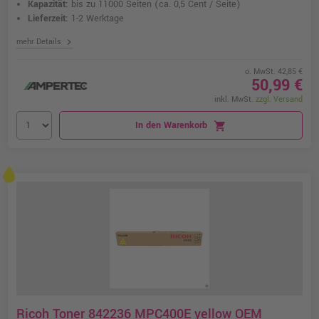
Kapazität:
bis zu 11000 Seiten
(ca. 0,5 Cent / Seite)
Lieferzeit:
1-2 Werktage
chevron_right
mehr Details
o. MwSt. 42,85 €
50,99 €
inkl. MwSt.
zzgl. Versand
In den Warenkorb
shopping_cart
Ricoh Toner 842236 MPC400E yellow OEM