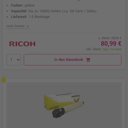
Farben:
yellow
Kapazität:
bis zu 10000 Seiten
(ca. 0,8 Cent / Seite)
Lieferzeit:
1-3 Werktage
chevron_right
mehr Details
o. MwSt. 68,06 €
80,99 €
inkl. MwSt.
zzgl. Versand
In den Warenkorb
shopping_cart