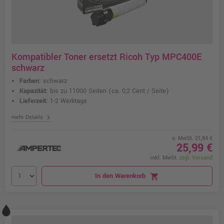
Kompatibler Toner ersetzt Ricoh Typ MPC400E
schwarz
Farben:
schwarz
Kapazität:
bis zu 11000 Seiten
(ca. 0,2 Cent / Seite)
Lieferzeit:
1-2 Werktage
chevron_right
mehr Details
o. MwSt. 21,84 €
25,99 €
inkl. MwSt.
zzgl. Versand
In den Warenkorb
shopping_cart