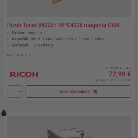
Ricoh Toner 842237 MPC400E magenta OEM
Farben:
magenta
Kapazität:
bis zu 10000 Seiten
(ca. 0,7 Cent / Seite)
Lieferzeit:
1-3 Werktage
chevron_right
mehr Details
o. MwSt. 61,34 €
72,99 €
inkl. MwSt.
zzgl. Versand
In den Warenkorb
shopping_cart