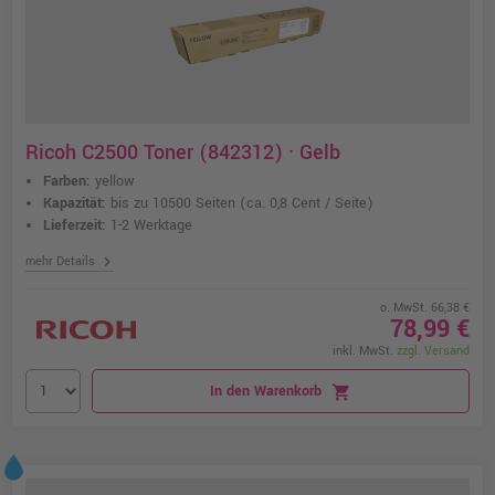
Ricoh C2500 Toner (842312) · Gelb
Farben:
yellow
Kapazität:
bis zu 10500 Seiten
(ca. 0,8 Cent / Seite)
Lieferzeit:
1-2 Werktage
chevron_right
mehr Details
o. MwSt. 66,38 €
78,99 €
inkl. MwSt.
zzgl. Versand
In den Warenkorb
shopping_cart