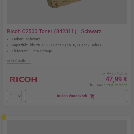
Ricoh C2500 Toner (842311) · Schwarz
Farben:
schwarz
Kapazität:
bis zu 16500 Seiten
(ca. 0,3 Cent / Seite)
Lieferzeit:
1-2 Werktage
chevron_right
mehr Details
o. MwSt. 40,33 €
47,99 €
inkl. MwSt.
zzgl. Versand
In den Warenkorb
shopping_cart