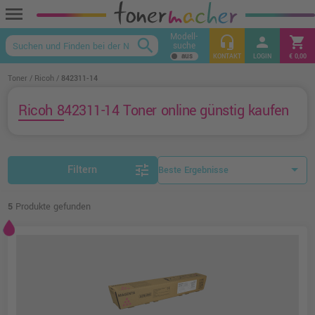
menu
Modell-
headset_mic
person
shopping_cart
search
suche
keyboard_arrow_up
KONTAKT
LOGIN
€ 0,00
Toner
Ricoh
842311-14
Ricoh 842311-14 Toner online günstig kaufen
tune
Filtern
5
Produkte gefunden