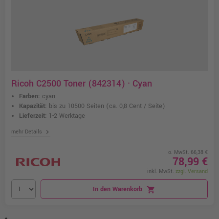
Ricoh C2500 Toner (842314) · Cyan
Farben:
cyan
Kapazität:
bis zu 10500 Seiten
(ca. 0,8 Cent / Seite)
Lieferzeit:
1-2 Werktage
chevron_right
mehr Details
o. MwSt. 66,38 €
78,99 €
inkl. MwSt.
zzgl. Versand
In den Warenkorb
shopping_cart