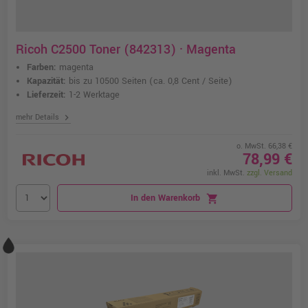
Ricoh C2500 Toner (842313) · Magenta
Farben:
magenta
Kapazität:
bis zu 10500 Seiten
(ca. 0,8 Cent / Seite)
Lieferzeit:
1-2 Werktage
chevron_right
mehr Details
o. MwSt. 66,38 €
78,99 €
inkl. MwSt.
zzgl. Versand
In den Warenkorb
shopping_cart