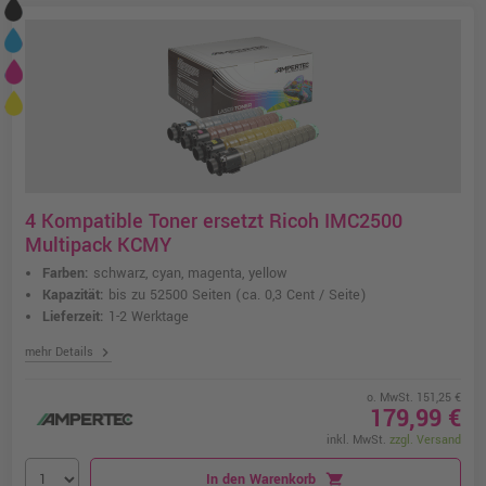
4 Kompatible Toner ersetzt Ricoh IMC2500
Multipack KCMY
Farben:
schwarz, cyan, magenta, yellow
Kapazität:
bis zu 52500 Seiten
(ca. 0,3 Cent / Seite)
Lieferzeit:
1-2 Werktage
chevron_right
mehr Details
o. MwSt. 151,25 €
179,99 €
inkl. MwSt.
zzgl. Versand
In den Warenkorb
shopping_cart