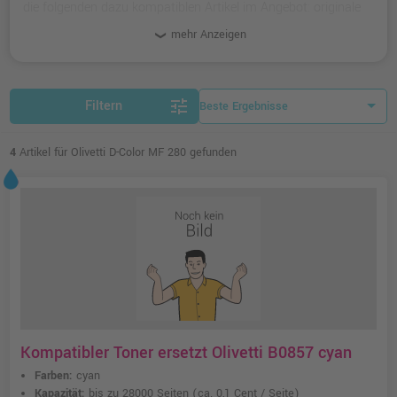
die folgenden dazu kompatiblen Artikel im Angebot: originale
Toner und Zubehör-Artikel.
mehr Anzeigen
tune
Filtern
4
Artikel für Olivetti D-Color MF 280 gefunden
Kompatibler Toner ersetzt Olivetti B0857 cyan
Farben:
cyan
Kapazität:
bis zu 28000 Seiten
(ca. 0,1 Cent / Seite)