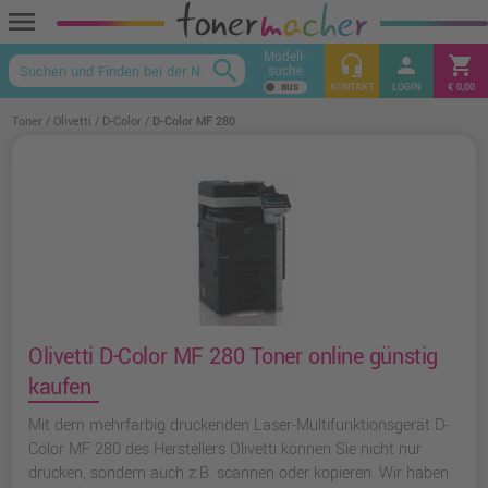
menu
Modell-
headset_mic
person
shopping_cart
search
suche
keyboard_arrow_up
KONTAKT
LOGIN
€ 0,00
Toner
Olivetti
D-Color
D-Color MF 280
Olivetti D-Color MF 280 Toner online günstig
kaufen
Mit dem mehrfarbig druckenden Laser-Multifunktionsgerät D-
Color MF 280 des Herstellers Olivetti können Sie nicht nur
drucken, sondern auch z.B. scannen oder kopieren. Wir haben