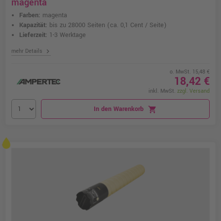
magenta
Farben:
magenta
Kapazität:
bis zu 28000 Seiten
(ca. 0,1 Cent / Seite)
Lieferzeit:
1-3 Werktage
chevron_right
mehr Details
o. MwSt. 15,48 €
18,42 €
inkl. MwSt.
zzgl. Versand
In den Warenkorb
shopping_cart