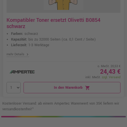
Kompatibler Toner ersetzt Olivetti B0854
schwarz
Farben:
schwarz
Kapazität:
bis zu 32000 Seiten
(ca. 0,1 Cent / Seite)
Lieferzeit:
1-3 Werktage
chevron_right
mehr Details
o. MwSt. 20,53 €
24,43 €
inkl. MwSt.
zzgl. Versand
In den Warenkorb
shopping_cart
Kostenloser Versand: ab einem Ampertec Warenwert von 35€ liefern wir
versandkostenfrei!¹