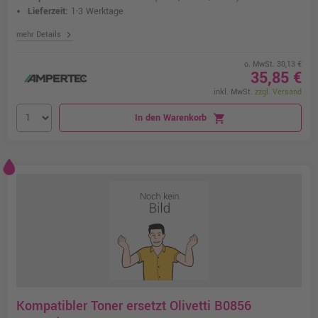
Lieferzeit:
1-3 Werktage
chevron_right
mehr Details
o. MwSt. 30,13 €
35,85 €
inkl. MwSt.
zzgl. Versand
In den Warenkorb
shopping_cart
Kompatibler Toner ersetzt Olivetti B0856