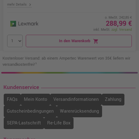
chevron_right
mehr Details
o. MwSt. 242,85 €
288,99 €
inkl. MwSt.
zzgl. Versand
In den Warenkorb
shopping_cart
Kostenloser Versand: ab einem Ampertec Warenwert von 35€ liefern wir
versandkostenfrei!¹
Kundenservice
FAQs
Mein Konto
Versandinformationen
Zahlung
Gutscheinbedingungen
Warenrücksendung
SEPA-Lastschrift
Re-Life Box