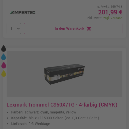
o. MwSt. 169,74 €
201,99 €
inkl. MwSt.
zzgl. Versand
In den Warenkorb
shopping_cart
Lexmark Trommel C950X71G · 4-farbig (CMYK)
Farben:
schwarz, cyan, magenta, yellow
Kapazität:
bis zu 115000 Seiten
(ca. 0,3 Cent / Seite)
Lieferzeit:
1-3 Werktage