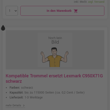
inkl. MwSt.
zzgl. Versand
In den Warenkorb
shopping_cart
Kompatible Trommel ersetzt Lexmark C950X71G
schwarz
Farben:
schwarz
Kapazität:
bis zu 115000 Seiten
(ca. 0,2 Cent / Seite)
Lieferzeit:
1-3 Werktage
chevron_right
mehr Details