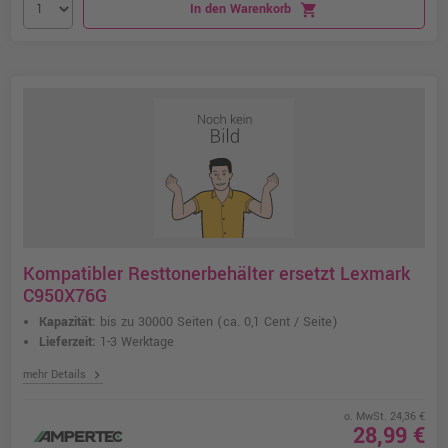
In den Warenkorb
shopping_cart
Kompatibler Resttonerbehälter ersetzt Lexmark
C950X76G
Kapazität:
bis zu 30000 Seiten
(ca. 0,1 Cent / Seite)
Lieferzeit:
1-3 Werktage
chevron_right
mehr Details
o. MwSt. 24,36 €
28,99 €