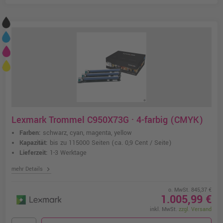
Lexmark Trommel C950X73G · 4-farbig (CMYK)
Farben:
schwarz, cyan, magenta, yellow
Kapazität:
bis zu 115000 Seiten
(ca. 0,9 Cent / Seite)
Lieferzeit:
1-3 Werktage
chevron_right
mehr Details
o. MwSt. 845,37 €
1.005,99 €
inkl. MwSt.
zzgl. Versand