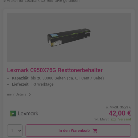
5
Artikel für Lexmark XS 955 DHE gefunden
Lexmark C950X76G Resttonerbehälter
Kapazität:
bis zu 30000 Seiten
(ca. 0,1 Cent / Seite)
Lieferzeit:
1-3 Werktage
chevron_right
mehr Details
o. MwSt. 35,29 €
42,00 €
inkl. MwSt.
zzgl. Versand
In den Warenkorb
shopping_cart