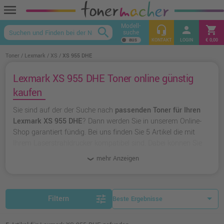
menu
Modell-
headset_mic
person
shopping_cart
search
suche
keyboard_arrow_up
KONTAKT
LOGIN
€ 0,00
Toner
Lexmark
XS
XS 955 DHE
Lexmark XS 955 DHE Toner online günstig
kaufen
Sie sind auf der der Suche nach
passenden Toner für Ihren
Lexmark XS 955 DHE
? Dann werden Sie in unserem Online-
Shop garantiert fündig. Bei uns finden Sie 5 Artikel die mit
Ihrem Laserstrahldrucker kompatibel sind. Dabei können Sie
aus
originalen Toner von Lexmark
wählen oder zu
unserer
mehr Anzeigen
Hausmarke Ampertec
greifen.
tune
Filtern