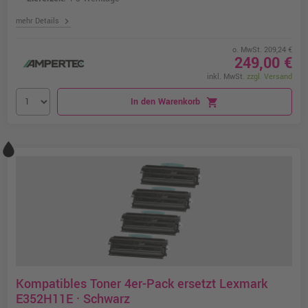
chevron_right
mehr Details
o. MwSt. 209,24 €
249,00 €
inkl. MwSt.
zzgl. Versand
In den Warenkorb
shopping_cart
Kompatibles Toner 4er-Pack ersetzt Lexmark
E352H11E · Schwarz