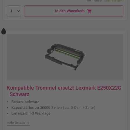
inkl. MwSt.
zzgl. Versand
In den Warenkorb
shopping_cart
Kompatible Trommel ersetzt Lexmark E250X22G
· Schwarz
Farben:
schwarz
Kapazität:
bis zu 30000 Seiten
(ca. 0 Cent / Seite)
Lieferzeit:
1-3 Werktage
chevron_right
mehr Details