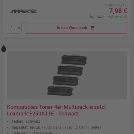
o. MwSt. 6,71 €
7,98 €
inkl. MwSt.
zzgl. Versand
In den Warenkorb
shopping_cart
Kompatibles Toner 4er-Multipack ersetzt
Lexmark E250A11E · Schwarz
Farben:
schwarz
Kapazität:
bis zu 17000 Seiten
(ca. 1,5 Cent / Seite)
Lieferzeit:
1-3 Werktage