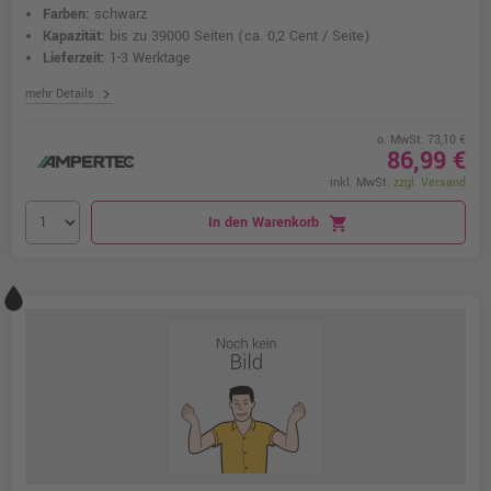
Farben:
schwarz
Kapazität:
bis zu 39000 Seiten
(ca. 0,2 Cent / Seite)
Lieferzeit:
1-3 Werktage
chevron_right
mehr Details
o. MwSt. 73,10 €
86,99 €
inkl. MwSt.
zzgl. Versand
In den Warenkorb
shopping_cart