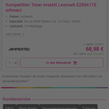
Kompatibler Toner ersetzt Lexmark E250A11E
schwarz
Farben:
schwarz
Kapazität:
bis zu 4250 Seiten
(ca. 1,6 Cent / Seite)
Lieferzeit:
1-3 Werktage
chevron_right
mehr Details
o. MwSt. 57,97 €
68,98 €
inkl. MwSt.
zzgl. Versand
In den Warenkorb
shopping_cart
Kostenloser Versand: ab einem Ampertec Warenwert von 35€ liefern wir
versandkostenfrei!¹
Kundenservice
FAQs
Mein Konto
Versandinformationen
Zahlung