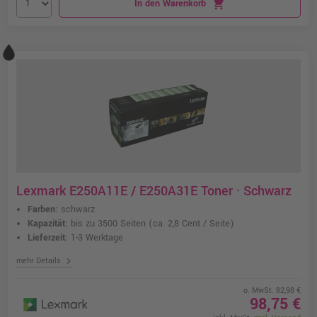
In den Warenkorb
shopping_cart
Lexmark E250A11E / E250A31E Toner · Schwarz
Farben:
schwarz
Kapazität:
bis zu 3500 Seiten
(ca. 2,8 Cent / Seite)
Lieferzeit:
1-3 Werktage
chevron_right
mehr Details
o. MwSt. 82,98 €
98,75 €