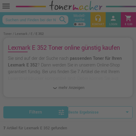
menu
Modell-
headset_mic
person
shopping_cart
search
suche
keyboard_arrow_up
KONTAKT
LOGIN
€ 0,00
Toner
Lexmark
E
E 352
Lexmark E 352 Toner online günstig kaufen
Sie sind auf der der Suche nach
passenden Toner für Ihren
Lexmark E 352
? Dann werden Sie in unserem Online-Shop
garantiert fündig. Bei uns finden Sie 7 Artikel die mit Ihrem
Laserstrahldrucker kompatibel sind. Dabei können Sie aus
originalen Toner von Lexmark
wählen oder zu
unserer
mehr Anzeigen
Hausmarke Ampertec
greifen.
tune
Filtern
7
Artikel für Lexmark E 352 gefunden