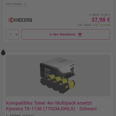
chevron_right
mehr Details
o. MwSt. 31,92 €
37,98 €
inkl. MwSt.
zzgl. Versand
In den Warenkorb
shopping_cart
Kompatibles Toner 4er-Multipack ersetzt
Kyocera TK-1130 (1T02MJ0NL0) · Schwarz
Farben:
schwarz