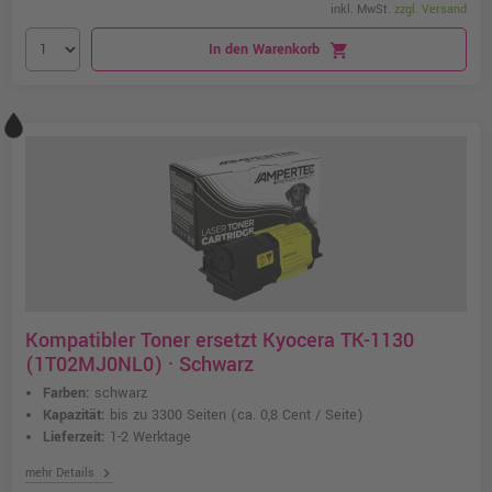
inkl. MwSt.
zzgl. Versand
In den Warenkorb
shopping_cart
Kompatibler Toner ersetzt Kyocera TK-1130
(1T02MJ0NL0) · Schwarz
Farben:
schwarz
Kapazität:
bis zu 3300 Seiten
(ca. 0,8 Cent / Seite)
Lieferzeit:
1-2 Werktage
chevron_right
mehr Details