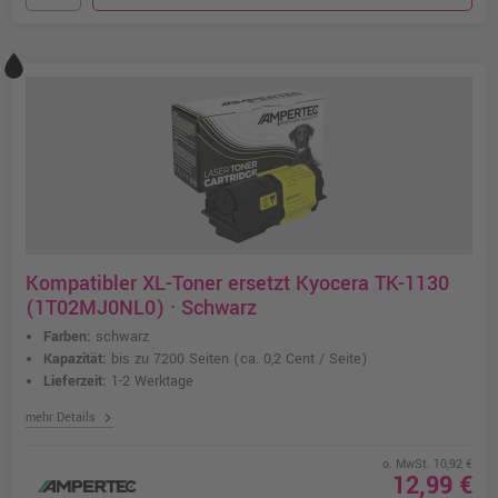
Kompatibler XL-Toner ersetzt Kyocera TK-1130
(1T02MJ0NL0) · Schwarz
Farben:
schwarz
Kapazität:
bis zu 7200 Seiten
(ca. 0,2 Cent / Seite)
Lieferzeit:
1-2 Werktage
chevron_right
mehr Details
o. MwSt. 10,92 €
12,99 €