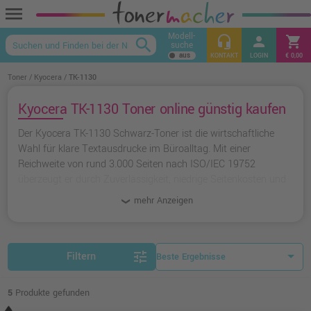
menu
Modell-
headset_mic
person
shopping_cart
search
suche
keyboard_arrow_up
KONTAKT
LOGIN
€ 0,00
Toner
Kyocera
TK-1130
Kyocera TK-1130 Toner online günstig kaufen
Der Kyocera TK-1130 Schwarz-Toner ist die wirtschaftliche
Wahl für klare Textausdrucke im Büroalltag. Mit einer
Reichweite von rund 3.000 Seiten nach ISO/IEC 19752
überzeugt er durch Zuverlässigkeit, niedrige Seitenkosten und
saubere Ergebnisse. Der Toner ist für beliebte ECOSYS- und
mehr Anzeigen
FS-Modelle konzipiert. Für Sparfüchse bieten wir auch
kostengünstige Alternativen von Ampertec an.
tune
Filtern
5
Produkte gefunden