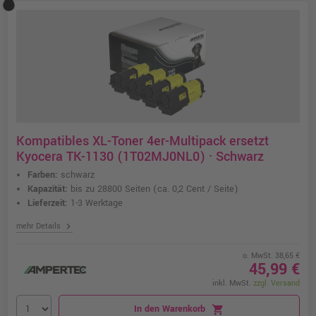
Kompatibles XL-Toner 4er-Multipack ersetzt
Kyocera TK-1130 (1T02MJ0NL0) · Schwarz
Farben:
schwarz
Kapazität:
bis zu 28800 Seiten
(ca. 0,2 Cent / Seite)
Lieferzeit:
1-3 Werktage
chevron_right
mehr Details
o. MwSt. 38,65 €
45,99 €
inkl. MwSt.
zzgl. Versand
In den Warenkorb
shopping_cart