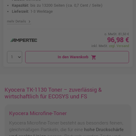
Kapazität:
bis zu 13200 Seiten
(ca. 0,7 Cent / Seite)
Lieferzeit:
1-3 Werktage
chevron_right
mehr Details
o. MwSt. 81,50 €
96,98 €
inkl. MwSt.
zzgl. Versand
In den Warenkorb
shopping_cart
Kyocera TK-1130 Toner – zuverlässig &
wirtschaftlich für ECOSYS und FS
Kyocera Microfine-Toner
Kyocera Microfine-Toner besteht aus besonders feinen,
gleichmäßigen Partikeln, die für eine
hohe Druckschärfe