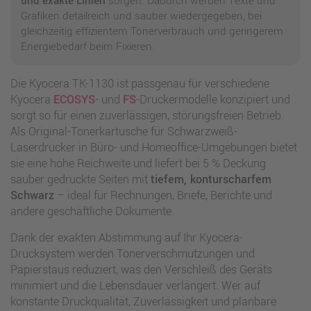
und exakte Linien
sorgen. Dadurch werden Texte und
Grafiken detailreich und sauber wiedergegeben, bei
gleichzeitig effizientem Tonerverbrauch und geringerem
Energiebedarf beim Fixieren.
Die Kyocera TK-1130 ist passgenau für verschiedene
Kyocera
ECOSYS
- und
FS
-Druckermodelle konzipiert und
sorgt so für einen zuverlässigen, störungsfreien Betrieb.
Als Original-Tonerkartusche für Schwarzweiß-
Laserdrucker in Büro- und Homeoffice-Umgebungen bietet
sie eine hohe Reichweite und liefert bei 5 % Deckung
sauber gedruckte Seiten mit
tiefem, konturscharfem
Schwarz
– ideal für Rechnungen, Briefe, Berichte und
andere geschäftliche Dokumente.
Dank der exakten Abstimmung auf Ihr Kyocera-
Drucksystem werden Tonerverschmutzungen und
Papierstaus reduziert, was den Verschleiß des Geräts
minimiert und die Lebensdauer verlängert. Wer auf
konstante Druckqualität, Zuverlässigkeit und planbare