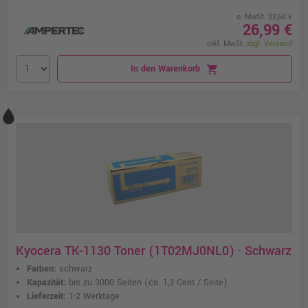
o. MwSt. 22,68 €
26,99 €
inkl. MwSt.
zzgl. Versand
In den Warenkorb
shopping_cart
Kyocera TK-1130 Toner (1T02MJ0NL0) · Schwarz
Farben:
schwarz
Kapazität:
bis zu 3000 Seiten
(ca. 1,3 Cent / Seite)
Lieferzeit:
1-2 Werktage