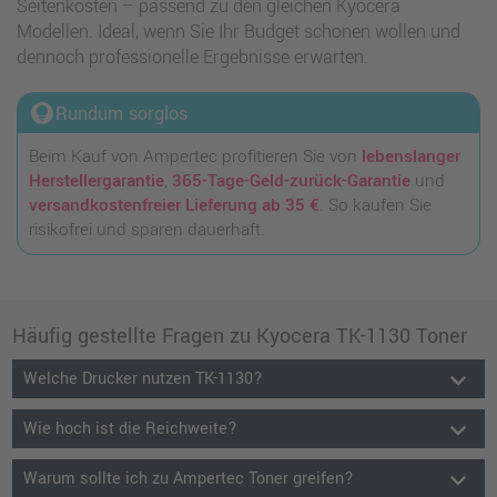
Seitenkosten – passend zu den gleichen Kyocera
Modellen. Ideal, wenn Sie Ihr Budget schonen wollen und
dennoch professionelle Ergebnisse erwarten.
lightbulb_circle
Rundum sorglos
Beim Kauf von Ampertec profitieren Sie von
lebenslanger
Herstellergarantie
,
365-Tage-Geld-zurück-Garantie
und
versandkostenfreier Lieferung ab 35 €
. So kaufen Sie
risikofrei und sparen dauerhaft.
Häufig gestellte Fragen zu Kyocera TK-1130 Toner
keyboard_arrow_down
Welche Drucker nutzen TK-1130?
keyboard_arrow_down
Wie hoch ist die Reichweite?
keyboard_arrow_down
Warum sollte ich zu Ampertec Toner greifen?