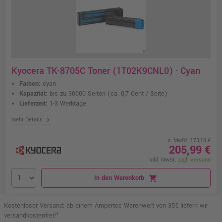
Kyocera TK-8705C Toner (1T02K9CNL0) · Cyan
Farben:
cyan
Kapazität:
bis zu 30000 Seiten
(ca. 0,7 Cent / Seite)
Lieferzeit:
1-3 Werktage
chevron_right
mehr Details
o. MwSt. 173,10 €
205,99 €
inkl. MwSt.
zzgl. Versand
In den Warenkorb
shopping_cart
Kostenloser Versand: ab einem Ampertec Warenwert von 35€ liefern wir
versandkostenfrei!¹