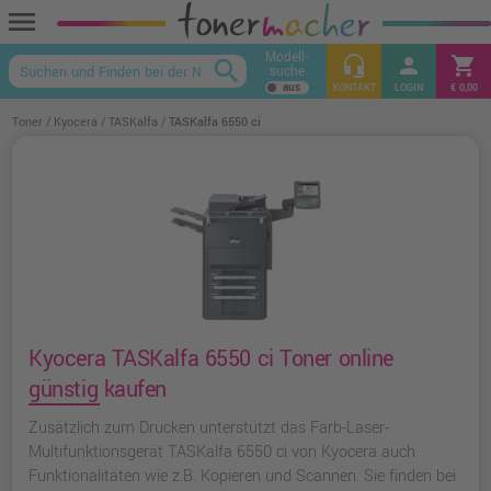
menu
Modell-
headset_mic
person
shopping_cart
search
suche
keyboard_arrow_up
KONTAKT
LOGIN
€ 0,00
Toner
Kyocera
TASKalfa
TASKalfa 6550 ci
Kyocera TASKalfa 6550 ci Toner online
günstig kaufen
Zusätzlich zum Drucken unterstützt das Farb-Laser-
Multifunktionsgerät TASKalfa 6550 ci von Kyocera auch
Funktionalitäten wie z.B. Kopieren und Scannen. Sie finden bei