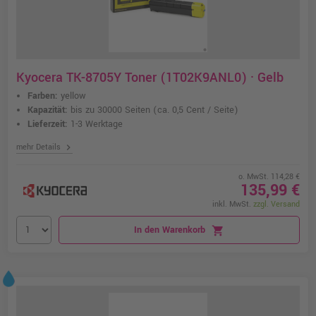
Kyocera TK-8705Y Toner (1T02K9ANL0) · Gelb
Farben:
yellow
Kapazität:
bis zu 30000 Seiten
(ca. 0,5 Cent / Seite)
Lieferzeit:
1-3 Werktage
chevron_right
mehr Details
o. MwSt. 114,28 €
135,99 €
inkl. MwSt.
zzgl. Versand
In den Warenkorb
shopping_cart