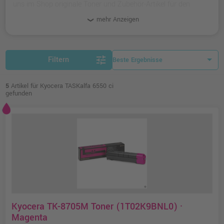
uns im Shop originale Toner und Zubehör-Artikel für den
Drucker.
mehr Anzeigen
tune
Filtern
5
Artikel für Kyocera TASKalfa 6550 ci
gefunden
Kyocera TK-8705M Toner (1T02K9BNL0) ·
Magenta