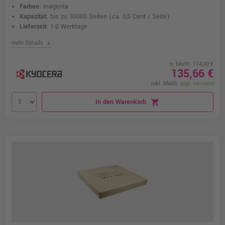
Farben:
magenta
Kapazität:
bis zu 30000 Seiten
(ca. 0,5 Cent / Seite)
Lieferzeit:
1-2 Werktage
chevron_right
mehr Details
o. MwSt. 114,00 €
135,66 €
inkl. MwSt.
zzgl. Versand
In den Warenkorb
shopping_cart