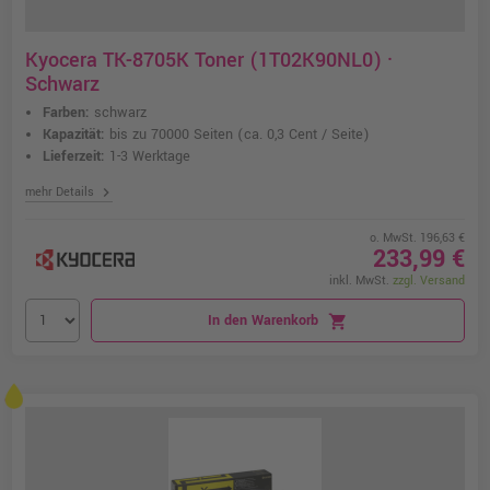
Kyocera TK-8705K Toner (1T02K90NL0) ·
Schwarz
Farben:
schwarz
Kapazität:
bis zu 70000 Seiten
(ca. 0,3 Cent / Seite)
Lieferzeit:
1-3 Werktage
chevron_right
mehr Details
o. MwSt. 196,63 €
233,99 €
inkl. MwSt.
zzgl. Versand
In den Warenkorb
shopping_cart