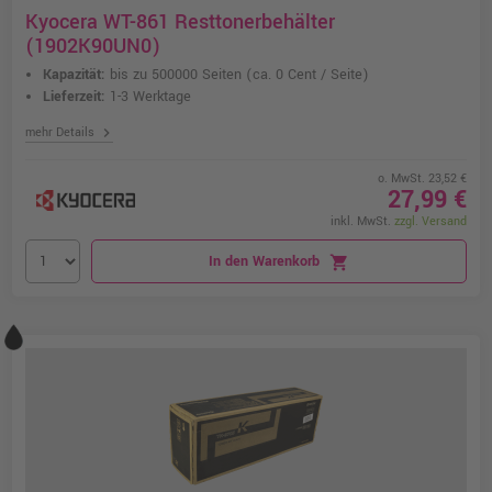
Kyocera WT-861 Resttonerbehälter
(1902K90UN0)
Kapazität:
bis zu 500000 Seiten
(ca. 0 Cent / Seite)
Lieferzeit:
1-3 Werktage
chevron_right
mehr Details
o. MwSt. 23,52 €
27,99 €
inkl. MwSt.
zzgl. Versand
In den Warenkorb
shopping_cart