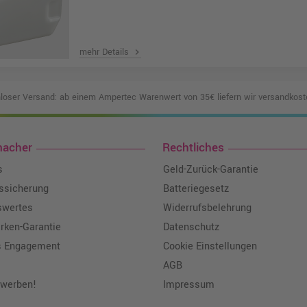
mehr Details
chevron_right
loser Versand: ab einem Ampertec Warenwert von 35€ liefern wir versandkoste
macher
Rechtliches
s
Geld-Zurück-Garantie
tssicherung
Batteriegesetz
swertes
Widerrufsbelehrung
ken-Garantie
Datenschutz
s Engagement
Cookie Einstellungen
AGB
 werben!
Impressum