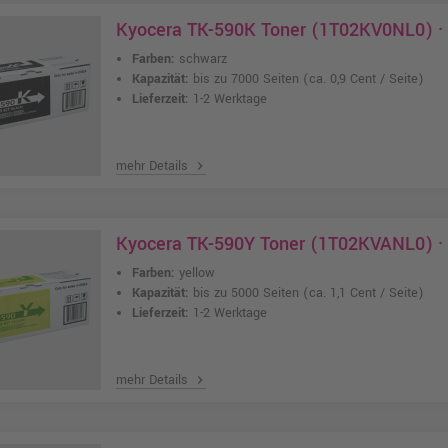
Kyocera TK-590K Toner (1T02KV0NL0) ·
Farben:
schwarz
Kapazität:
bis zu 7000 Seiten
(ca. 0,9 Cent / Seite)
Lieferzeit:
1-2 Werktage
mehr Details
chevron_right
Kyocera TK-590Y Toner (1T02KVANL0) ·
Farben:
yellow
Kapazität:
bis zu 5000 Seiten
(ca. 1,1 Cent / Seite)
Lieferzeit:
1-2 Werktage
mehr Details
chevron_right