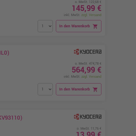
o. MwSt. 122,68 €
145,99 €
inkl. MwSt.
zzgl. Versand
In den Warenkorb
shopping_cart
NL0)
o. MwSt. 474,78 €
564,99 €
inkl. MwSt.
zzgl. Versand
In den Warenkorb
shopping_cart
2KV93110)
o. MwSt. 11,76 €
13,99 €