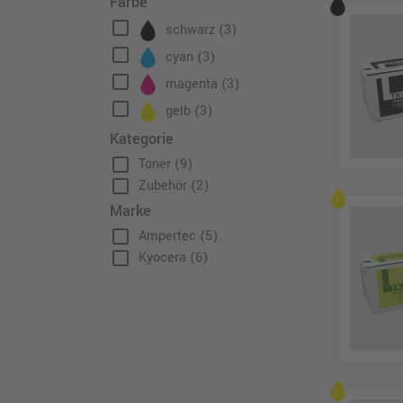
Farbe
check_box_outline_blank
schwarz
(3)
check_box_outline_blank
cyan
(3)
check_box_outline_blank
magenta
(3)
check_box_outline_blank
gelb
(3)
Kategorie
check_box_outline_blank
Toner
(9)
check_box_outline_blank
Zubehör
(2)
Marke
check_box_outline_blank
Ampertec
(5)
check_box_outline_blank
Kyocera
(6)