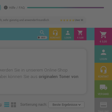
info
Hilfe / FAQ
ch, sehr günstig und anwenderfreundlich
Uwe W.
star
star
star
star
star
search
headset_mic
person
shopping_cart
shopping_cart
KONTAKT
LOGIN
€ 0,00
€ 0,00
person
LOGIN
headset_mic
werden Sie in unserem Online-Shop
 Dabei können Sie aus
originalen Toner von
KONTAKT
local_shipping
VERSAND
credit_card
g:
Sortierung nach:
ZAHLUNG