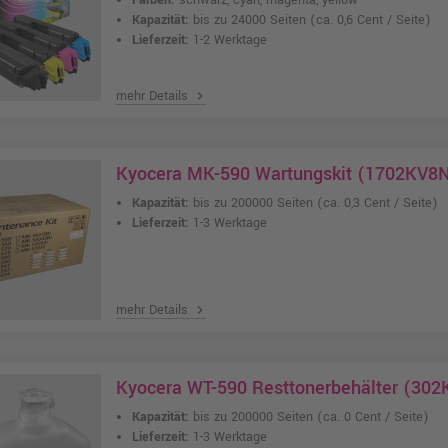
Farben:
schwarz, cyan, magenta, yellow
Kapazität:
bis zu 24000 Seiten
(ca. 0,6 Cent / Seite)
Lieferzeit:
1-2 Werktage
mehr Details
chevron_right
Kyocera MK-590 Wartungskit (1702KV8
Kapazität:
bis zu 200000 Seiten
(ca. 0,3 Cent / Seite)
Lieferzeit:
1-3 Werktage
mehr Details
chevron_right
Kyocera WT-590 Resttonerbehälter (30
Kapazität:
bis zu 200000 Seiten
(ca. 0 Cent / Seite)
Lieferzeit:
1-3 Werktage