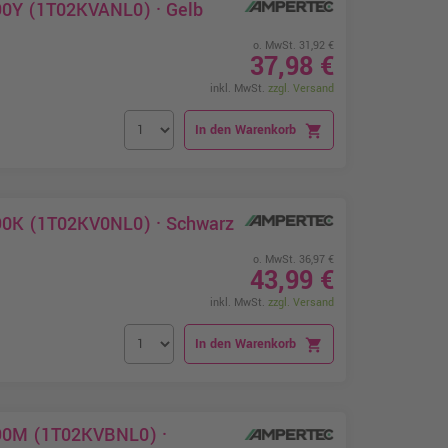
590Y (1T02KVANL0) · Gelb
o. MwSt. 31,92 €
37,98 €
inkl. MwSt.
zzgl. Versand
In den Warenkorb
shopping_cart
590K (1T02KV0NL0) · Schwarz
o. MwSt. 36,97 €
43,99 €
inkl. MwSt.
zzgl. Versand
In den Warenkorb
shopping_cart
590M (1T02KVBNL0) ·