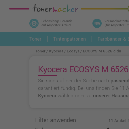
Lebenslange Garantie
Versandkostenfr
auf Ampertec Artikel
(für Ampertec P
In 3 einfachen Schritten ihr Druckermodell
Toner
Tintenpatronen
Farbbänder & E
1.
und alle dazu passenden Artikel finden ➤
Toner
Kyocera
Ecosys
ECOSYS M 6526 cidn
Kyocera ECOSYS M 6526 c
Sie sind auf der der Suche nach
passend
garantiert fündig. Bei uns finden Sie 11
Kyocera
wählen oder zu
unserer Hausma
Filter anwenden
11
Artikel