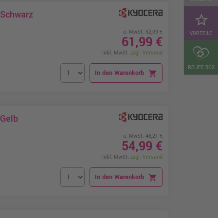
 Schwarz
star_border
o. MwSt. 52,09 €
VORTEILE
61,99 €
inkl. MwSt.
zzgl. Versand
RELIFE BOX
In den Warenkorb
shopping_cart
 Gelb
o. MwSt. 46,21 €
54,99 €
inkl. MwSt.
zzgl. Versand
In den Warenkorb
shopping_cart