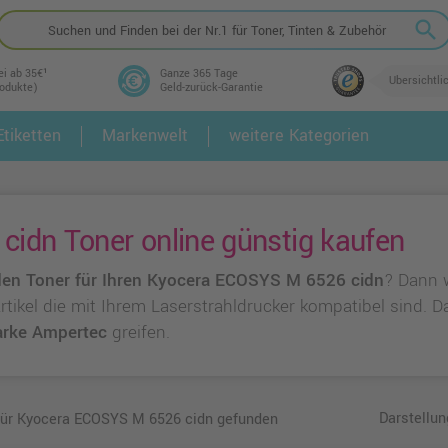
search
ei ab 35€¹
Ganze 365 Tage
Übersichtli
rodukte)
Geld-zurück-Garantie
tiketten
Markenwelt
weitere Kategorien
2.
3.
idn Toner online günstig kaufen
en Toner für Ihren Kyocera ECOSYS M 6526 cidn
? Dann 
 Artikel die mit Ihrem Laserstrahldrucker kompatibel sind.
rke Ampertec
greifen.
Darstellun
 für Kyocera ECOSYS M 6526 cidn gefunden