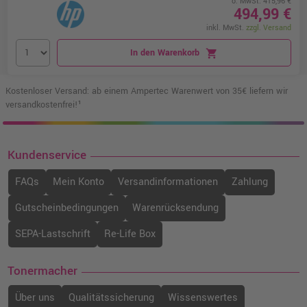
o. MwSt. 415,96 €
494,99 €
inkl. MwSt.
zzgl. Versand
In den Warenkorb
shopping_cart
Kostenloser Versand: ab einem Ampertec Warenwert von 35€ liefern wir
versandkostenfrei!¹
Kundenservice
FAQs
Mein Konto
Versandinformationen
Zahlung
Gutscheinbedingungen
Warenrücksendung
SEPA-Lastschrift
Re-Life Box
Tonermacher
Über uns
Qualitätssicherung
Wissenswertes