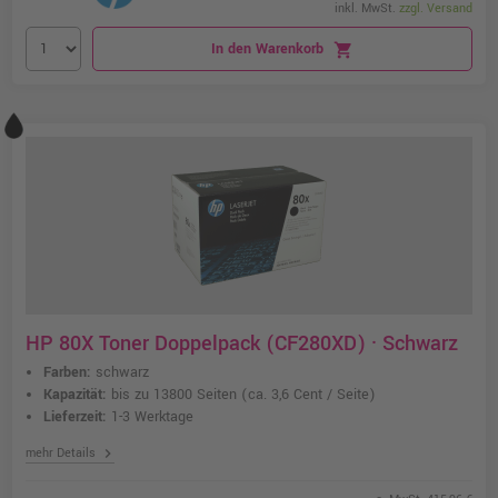
inkl. MwSt.
zzgl. Versand
In den Warenkorb
shopping_cart
HP 80X Toner Doppelpack (CF280XD) · Schwarz
Farben:
schwarz
Kapazität:
bis zu 13800 Seiten
(ca. 3,6 Cent / Seite)
Lieferzeit:
1-3 Werktage
chevron_right
mehr Details