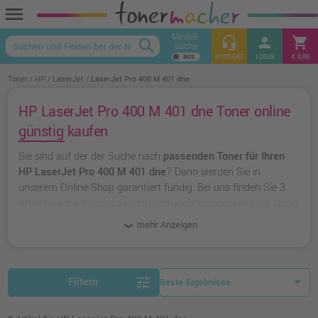
menu
Modell-
headset_mic
person
shopping_cart
search
suche
keyboard_arrow_up
KONTAKT
LOGIN
€ 0,00
Toner
HP
LaserJet
LaserJet Pro 400 M 401 dne
HP LaserJet Pro 400 M 401 dne Toner online
günstig kaufen
Sie sind auf der der Suche nach
passenden Toner für Ihren
HP LaserJet Pro 400 M 401 dne
? Dann werden Sie in
unserem Online-Shop garantiert fündig. Bei uns finden Sie 3
Artikel die mit Ihrem Laserstrahldrucker kompatibel sind. Dabei
können Sie aus
originalen Toner von HP
wählen oder zu
mehr Anzeigen
unserer Hausmarke Ampertec
greifen.
tune
Filtern