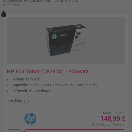
3
Artikel für HP LaserJet Pro 400 M 401 dne
gefunden
HP 80X Toner (CF280X) · Schwarz
Farben:
schwarz
Kapazität:
bis zu 6900 Seiten
(ca. 2,2 Cent / Seite)
Lieferzeit:
1-2 Werktage
chevron_right
mehr Details
o. MwSt. 125,20 €
148,99 €
inkl. MwSt.
zzgl. Versand