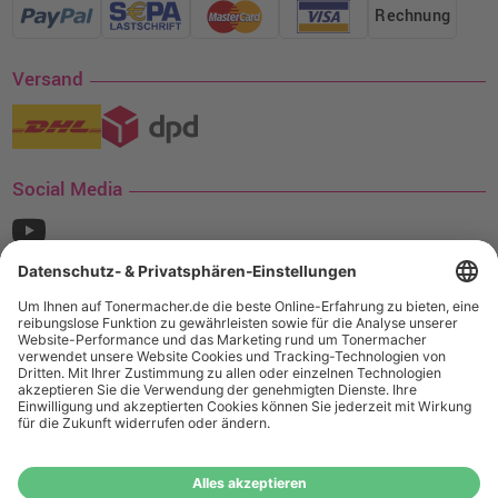
Rechnung
Versand
Social Media
¹ Nur gültig für den Versand innerhalb Deutschlands. Befindet sich ein Warenwert
von mindestens 35€ (inkl. Mwst.) an Ampertec Artikeln in Ihrem Warenkorb, ist der
Versand für Sie kostenfrei.