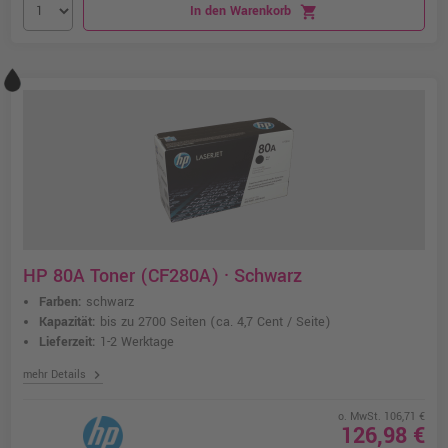
In den Warenkorb
shopping_cart
HP 80A Toner (CF280A) · Schwarz
Farben:
schwarz
Kapazität:
bis zu 2700 Seiten
(ca. 4,7 Cent / Seite)
Lieferzeit:
1-2 Werktage
chevron_right
mehr Details
o. MwSt. 106,71 €
126,98 €