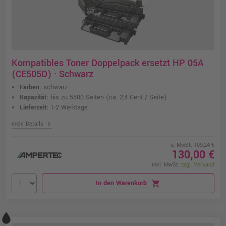
Kompatibles Toner Doppelpack ersetzt HP 05A
(CE505D) · Schwarz
Farben:
schwarz
Kapazität:
bis zu 5500 Seiten
(ca. 2,4 Cent / Seite)
Lieferzeit:
1-2 Werktage
chevron_right
mehr Details
o. MwSt. 109,24 €
130,00 €
inkl. MwSt.
zzgl. Versand
In den Warenkorb
shopping_cart