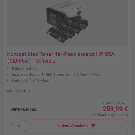
Kompatibles Toner 4er-Pack ersetzt HP 05A
(CE505A) · Schwarz
Farben:
schwarz
Kapazität:
bis zu 11000 Seiten
(ca. 2,4 Cent / Seite)
Lieferzeit:
1-2 Werktage
chevron_right
mehr Details
o. MwSt. 218,48 €
259,99 €
inkl. MwSt.
zzgl. Versand
In den Warenkorb
shopping_cart