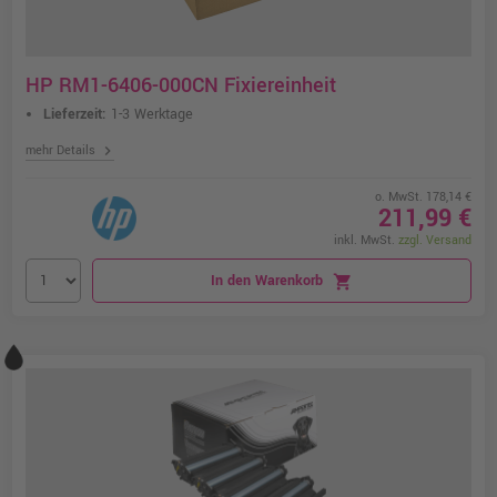
HP RM1-6406-000CN Fixiereinheit
Lieferzeit:
1-3 Werktage
chevron_right
mehr Details
o. MwSt. 178,14 €
211,99 €
inkl. MwSt.
zzgl. Versand
In den Warenkorb
shopping_cart