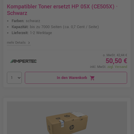
Kompatibler Toner ersetzt HP 05X (CE505X) ·
Schwarz
Farben:
schwarz
Kapazität:
bis zu 7000 Seiten
(ca. 0,7 Cent / Seite)
Lieferzeit:
1-2 Werktage
chevron_right
mehr Details
o. MwSt. 42,44 €
50,50 €
inkl. MwSt.
zzgl. Versand
In den Warenkorb
shopping_cart