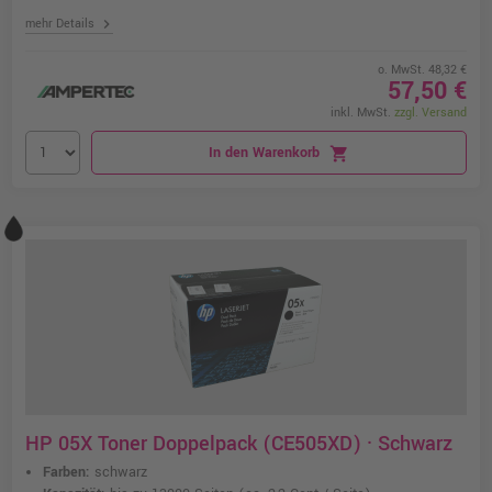
chevron_right
mehr Details
o. MwSt. 48,32 €
57,50 €
inkl. MwSt.
zzgl. Versand
In den Warenkorb
shopping_cart
HP 05X Toner Doppelpack (CE505XD) · Schwarz
Farben:
schwarz