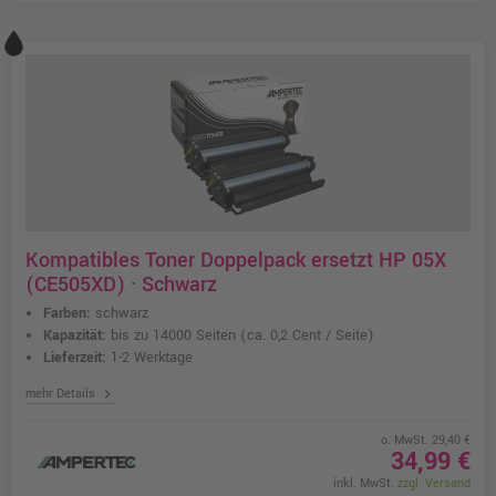
Kompatibles Toner Doppelpack ersetzt HP 05X
(CE505XD) · Schwarz
Farben:
schwarz
Kapazität:
bis zu 14000 Seiten
(ca. 0,2 Cent / Seite)
Lieferzeit:
1-2 Werktage
chevron_right
mehr Details
o. MwSt. 29,40 €
34,99 €
inkl. MwSt.
zzgl. Versand