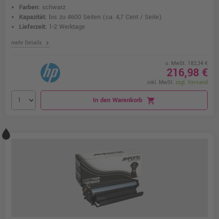
Farben:
schwarz
Kapazität:
bis zu 4600 Seiten
(ca. 4,7 Cent / Seite)
Lieferzeit:
1-2 Werktage
chevron_right
mehr Details
o. MwSt. 182,34 €
216,98 €
inkl. MwSt.
zzgl. Versand
In den Warenkorb
shopping_cart