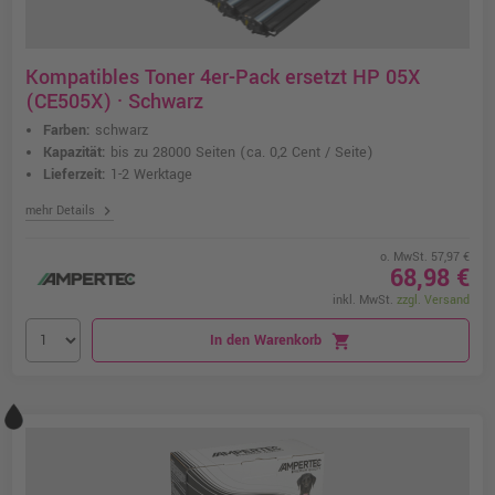
Kompatibles Toner 4er-Pack ersetzt HP 05X
(CE505X) · Schwarz
Farben:
schwarz
Kapazität:
bis zu 28000 Seiten
(ca. 0,2 Cent / Seite)
Lieferzeit:
1-2 Werktage
chevron_right
mehr Details
o. MwSt. 57,97 €
68,98 €
inkl. MwSt.
zzgl. Versand
In den Warenkorb
shopping_cart