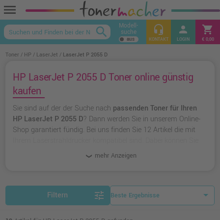
menu
Modell-
headset_mic
person
shopping_cart
search
suche
keyboard_arrow_up
KONTAKT
LOGIN
€ 0,00
Toner
HP
LaserJet
LaserJet P 2055 D
HP LaserJet P 2055 D Toner online günstig
kaufen
Sie sind auf der der Suche nach
passenden Toner für Ihren
HP LaserJet P 2055 D
? Dann werden Sie in unserem Online-
Shop garantiert fündig. Bei uns finden Sie 12 Artikel die mit
Ihrem Laserstrahldrucker kompatibel sind. Dabei können Sie
aus
originalen Toner von HP
wählen oder zu
unserer
mehr Anzeigen
Hausmarke Ampertec
greifen.
tune
Filtern