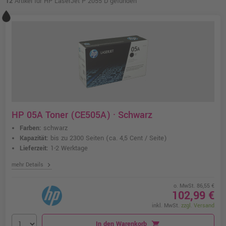
12
Artikel für HP LaserJet P 2055 D gefunden
HP 05A Toner (CE505A) · Schwarz
Farben:
schwarz
Kapazität:
bis zu 2300 Seiten
(ca. 4,5 Cent / Seite)
Lieferzeit:
1-2 Werktage
chevron_right
mehr Details
o. MwSt. 86,55 €
102,99 €
inkl. MwSt.
zzgl. Versand
In den Warenkorb
shopping_cart