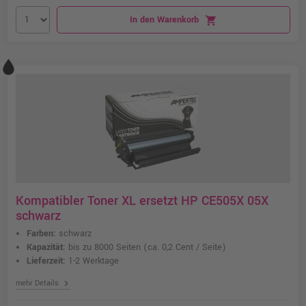
In den Warenkorb
shopping_cart
Kompatibler Toner XL ersetzt HP CE505X 05X
schwarz
Farben:
schwarz
Kapazität:
bis zu 8000 Seiten
(ca. 0,2 Cent / Seite)
Lieferzeit:
1-2 Werktage
chevron_right
mehr Details