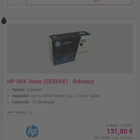
HP 05X Toner (CE505X) · Schwarz
Farben:
schwarz
Kapazität:
bis zu 6500 Seiten
(ca. 2 Cent / Seite)
Lieferzeit:
1-2 Werktage
chevron_right
mehr Details
o. MwSt. 110,08 €
131,00 €
inkl. MwSt.
zzgl. Versand