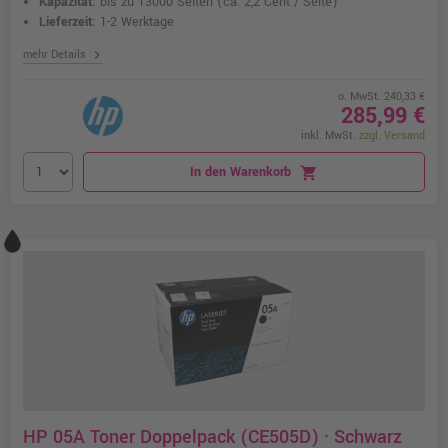
Kapazität:
bis zu 13000 Seiten
(ca. 2,2 Cent / Seite)
Lieferzeit:
1-2 Werktage
chevron_right
mehr Details
o. MwSt. 240,33 €
285,99 €
inkl. MwSt.
zzgl. Versand
In den Warenkorb
shopping_cart
HP 05A Toner Doppelpack (CE505D) · Schwarz