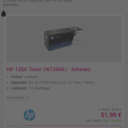
2
Artikel für HP LaserJet MFP M 235 sdne
gefunden
HP 135A Toner (W1350A) · Schwarz
Farben:
schwarz
Kapazität:
bis zu 1100 Seiten
(ca. 4,7 Cent / Seite)
Lieferzeit:
1-2 Werktage
chevron_right
mehr Details
o. MwSt. 43,69 €
51,99 €
inkl. MwSt.
zzgl. Versand