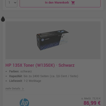
In den Warenkorb
shopping_cart
HP 135X Toner (W1350X) · Schwarz
Farben:
schwarz
Kapazität:
bis zu 2400 Seiten
(ca. 3,6 Cent / Seite)
Lieferzeit:
1-2 Werktage
chevron_right
mehr Details
o. MwSt. 73,10 €
86,99 €