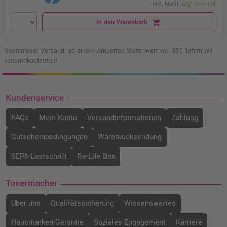
inkl. MwSt.
zzgl. Versand
In den Warenkorb
shopping_cart
Kostenloser Versand: ab einem Ampertec Warenwert von 35€ liefern wir
versandkostenfrei!¹
Kundenservice
FAQs
Mein Konto
Versandinformationen
Zahlung
Gutscheinbedingungen
Warenrücksendung
SEPA-Lastschrift
Re-Life Box
Tonermacher
Über uns
Qualitätssicherung
Wissenswertes
Hausmarken-Garantie
Soziales Engagement
Karriere