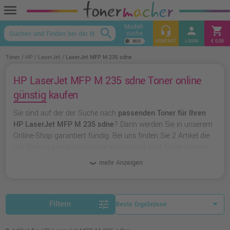
menu
Modell-
headset_mic
person
shopping_cart
search
suche
keyboard_arrow_up
KONTAKT
LOGIN
€ 0,00
Toner
HP
LaserJet
LaserJet MFP M 235 sdne
HP LaserJet MFP M 235 sdne Toner online
günstig kaufen
Sie sind auf der der Suche nach
passenden Toner für Ihren
HP LaserJet MFP M 235 sdne
? Dann werden Sie in unserem
Online-Shop garantiert fündig. Bei uns finden Sie 2 Artikel die
mit Ihrem Laserstrahldrucker kompatibel sind. Dabei können
Sie aus
originalen Toner von HP
wählen oder zu
unserer
mehr Anzeigen
Hausmarke Ampertec
greifen.
tune
Filtern