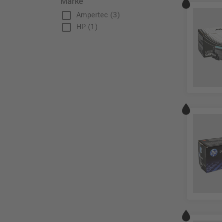
Marke
check_box_outline_blank
Ampertec
(3)
check_box_outline_blank
HP
(1)