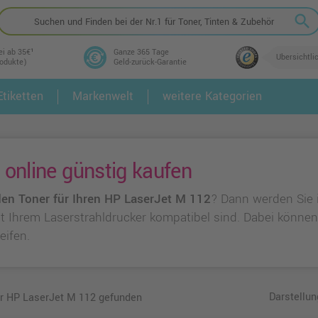
search
ei ab 35€¹
Ganze 365 Tage
Übersichtli
rodukte)
Geld-zurück-Garantie
tiketten
Markenwelt
weitere Kategorien
2.
3.
online günstig kaufen
en Toner für Ihren HP LaserJet M 112
? Dann werden Sie 
 mit Ihrem Laserstrahldrucker kompatibel sind. Dabei könne
eifen.
Darstellun
ür HP LaserJet M 112 gefunden