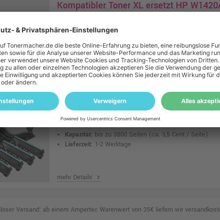
Kompatibler Toner XL ersetzt HP W142
Farben:
schwarz
Kapazität:
bis zu 2000 Seiten
(ca. 1,8 Cent / Seite)
Lieferzeit:
1-2 Werktage
mehr Details
chevron_right
Kompatibles Toner 4er-Pack ersetzt HP
Farben:
schwarz
Kapazität:
bis zu 3800 Seiten
(ca. 3,5 Cent / Seite)
Lieferzeit:
1-2 Werktage
mehr Details
chevron_right
loser Versand: ab einem Ampertec Warenwert von 35€ liefern wir versandkoste