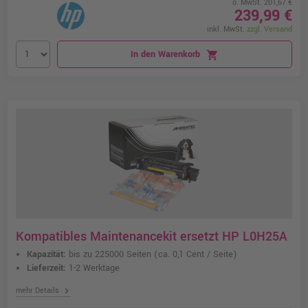
o. MwSt. 201,67 €
239,99 €
inkl. MwSt.
zzgl. Versand
In den Warenkorb
shopping_cart
Kompatibles Maintenancekit ersetzt HP L0H25A
Kapazität:
bis zu 225000 Seiten
(ca. 0,1 Cent / Seite)
Lieferzeit:
1-2 Werktage
chevron_right
mehr Details