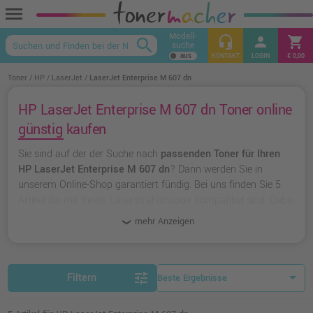
menu
Modell-
headset_mic
person
shopping_cart
search
suche
keyboard_arrow_up
KONTAKT
LOGIN
€ 0,00
Toner
HP
LaserJet
LaserJet Enterprise M 607 dn
HP LaserJet Enterprise M 607 dn Toner online
günstig kaufen
Sie sind auf der der Suche nach
passenden Toner für Ihren
HP LaserJet Enterprise M 607 dn
? Dann werden Sie in
unserem Online-Shop garantiert fündig. Bei uns finden Sie 5
Artikel die mit Ihrem Laserstrahldrucker kompatibel sind. Dabei
können Sie aus
originalen Toner von HP
wählen oder zu
mehr Anzeigen
unserer Hausmarke Ampertec
greifen.
tune
Filtern