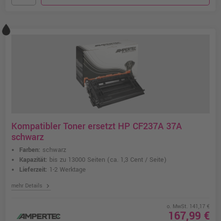
Kompatibler Toner ersetzt HP CF237A 37A
schwarz
Farben:
schwarz
Kapazität:
bis zu 13000 Seiten
(ca. 1,3 Cent / Seite)
Lieferzeit:
1-2 Werktage
chevron_right
mehr Details
o. MwSt. 141,17 €
167,99 €