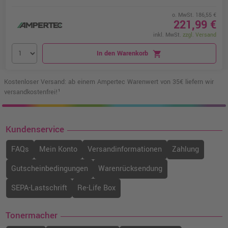
o. MwSt. 186,55 €
221,99 €
inkl. MwSt.
zzgl. Versand
In den Warenkorb
shopping_cart
Kostenloser Versand: ab einem Ampertec Warenwert von 35€ liefern wir
versandkostenfrei!¹
Kundenservice
FAQs
Mein Konto
Versandinformationen
Zahlung
Gutscheinbedingungen
Warenrücksendung
SEPA-Lastschrift
Re-Life Box
Tonermacher