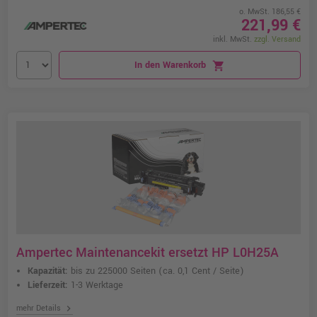
o. MwSt. 186,55 €
221,99 €
inkl. MwSt.
zzgl. Versand
In den Warenkorb
shopping_cart
Ampertec Maintenancekit ersetzt HP L0H25A
Kapazität:
bis zu 225000 Seiten
(ca. 0,1 Cent / Seite)
Lieferzeit:
1-3 Werktage
chevron_right
mehr Details