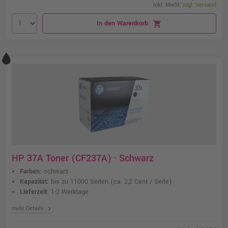
inkl. MwSt.
zzgl. Versand
In den Warenkorb
shopping_cart
HP 37A Toner (CF237A) · Schwarz
Farben:
schwarz
Kapazität:
bis zu 11000 Seiten
(ca. 2,2 Cent / Seite)
Lieferzeit:
1-2 Werktage
chevron_right
mehr Details