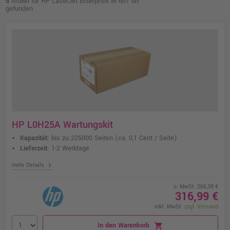
5
Artikel für HP LaserJet Enterprise M 607 dn
gefunden
HP L0H25A Wartungskit
Kapazität:
bis zu 225000 Seiten
(ca. 0,1 Cent / Seite)
Lieferzeit:
1-2 Werktage
chevron_right
mehr Details
o. MwSt. 266,38 €
316,99 €
inkl. MwSt.
zzgl. Versand
In den Warenkorb
shopping_cart