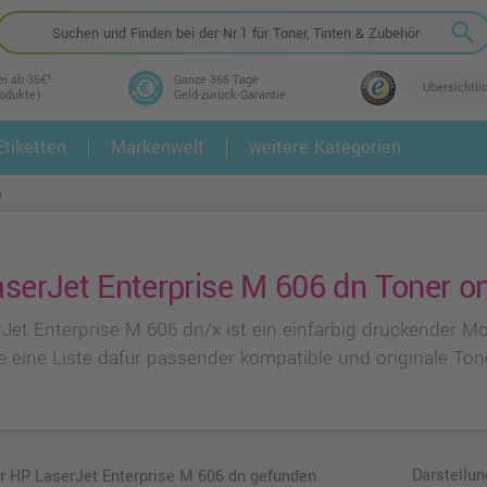
search
ei ab 35€¹
Ganze 365 Tage
Übersichtli
rodukte)
Geld-zurück-Garantie
tiketten
Markenwelt
weitere Kategorien
2.
3.
n
serJet Enterprise M 606 dn Toner on
rJet Enterprise M 606 dn/x ist ein einfarbig druckender 
e eine Liste dafür passender kompatible und originale Ton
Darstellun
ür HP LaserJet Enterprise M 606 dn gefunden