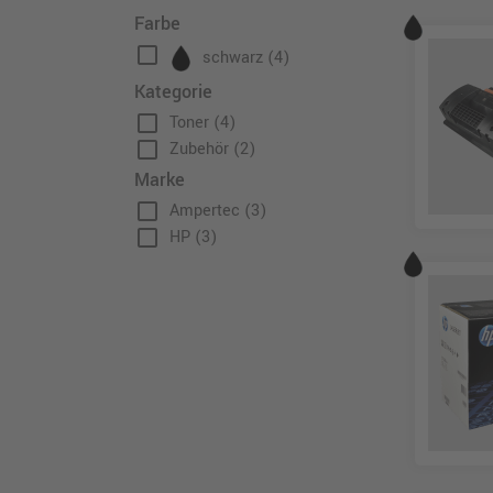
Farbe
check_box_outline_blank
schwarz
(4)
Kategorie
check_box_outline_blank
Toner
(4)
check_box_outline_blank
Zubehör
(2)
Marke
check_box_outline_blank
Ampertec
(3)
check_box_outline_blank
HP
(3)