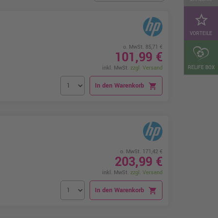
star_border
VORTEILE
o. MwSt. 85,71 €
101,99 €
RELIFE BOX
inkl. MwSt.
zzgl. Versand
In den Warenkorb
shopping_cart
o. MwSt. 171,42 €
203,99 €
inkl. MwSt.
zzgl. Versand
In den Warenkorb
shopping_cart