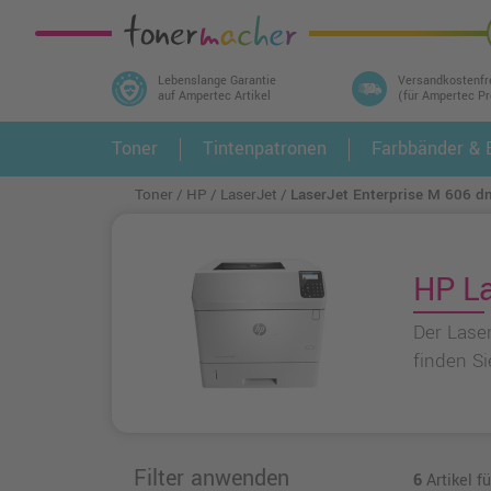
Lebenslange Garantie
Versandkostenfr
auf Ampertec Artikel
(für Ampertec P
In 3 einfachen Schritten ihr Druckermodell
Toner
Tintenpatronen
Farbbänder & E
1.
und alle dazu passenden Artikel finden ➤
Toner
HP
LaserJet
LaserJet Enterprise M 606 d
HP La
Der Lase
finden Si
Filter anwenden
6
Artikel f