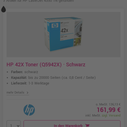
7
Artikel für HP LaserJet 4350 TN gefunden
HP 42X Toner (Q5942X) · Schwarz
Farben:
schwarz
Kapazität:
bis zu 20000 Seiten
(ca. 0,8 Cent / Seite)
Lieferzeit:
1-3 Werktage
chevron_right
mehr Details
o. MwSt. 136,13 €
161,99 €
inkl. MwSt.
zzgl. Versand
In den Warenkorb
shopping_cart