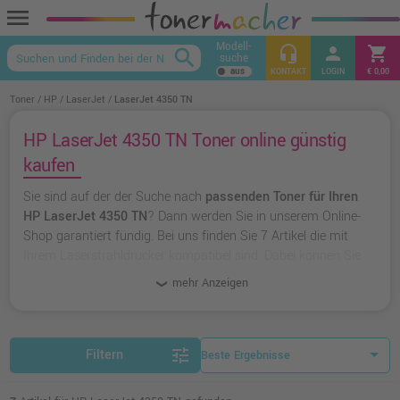
menu
Modell-
headset_mic
person
shopping_cart
search
suche
keyboard_arrow_up
KONTAKT
LOGIN
€ 0,00
Toner
HP
LaserJet
LaserJet 4350 TN
HP LaserJet 4350 TN Toner online günstig
kaufen
Sie sind auf der der Suche nach
passenden Toner für Ihren
HP LaserJet 4350 TN
? Dann werden Sie in unserem Online-
Shop garantiert fündig. Bei uns finden Sie 7 Artikel die mit
Ihrem Laserstrahldrucker kompatibel sind. Dabei können Sie
aus
originalen Toner von HP
wählen oder zu
unserer
mehr Anzeigen
Hausmarke Ampertec
greifen.
tune
Filtern