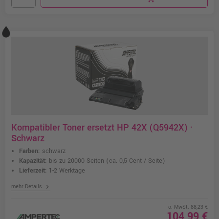
Kompatibler Toner ersetzt HP 42X (Q5942X) ·
Schwarz
Farben:
schwarz
Kapazität:
bis zu 20000 Seiten
(ca. 0,5 Cent / Seite)
Lieferzeit:
1-2 Werktage
chevron_right
mehr Details
o. MwSt. 88,23 €
104,99 €