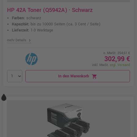
HP 42A Toner (Q5942A) · Schwarz
Farben:
schwarz
Kapazität:
bis zu 10000 Seiten
(ca. 3 Cent / Seite)
Lieferzeit:
1-3 Werktage
chevron_right
mehr Details
o. MwSt. 254,61 €
302,99 €
inkl. MwSt.
zzgl. Versand
In den Warenkorb
shopping_cart