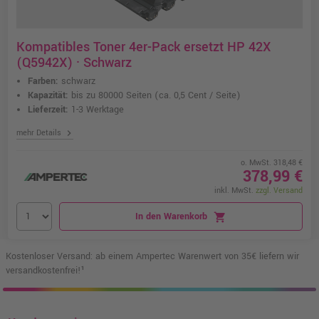
Kompatibles Toner 4er-Pack ersetzt HP 42X
(Q5942X) · Schwarz
Farben:
schwarz
Kapazität:
bis zu 80000 Seiten
(ca. 0,5 Cent / Seite)
Lieferzeit:
1-3 Werktage
chevron_right
mehr Details
o. MwSt. 318,48 €
378,99 €
inkl. MwSt.
zzgl. Versand
In den Warenkorb
shopping_cart
Kostenloser Versand: ab einem Ampertec Warenwert von 35€ liefern wir
versandkostenfrei!¹