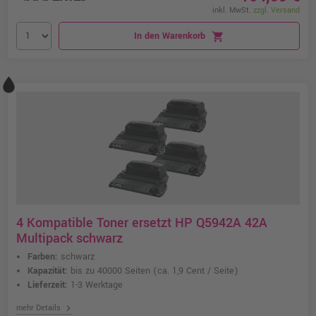
inkl. MwSt.
zzgl. Versand
In den Warenkorb
shopping_cart
4 Kompatible Toner ersetzt HP Q5942A 42A
Multipack schwarz
Farben:
schwarz
Kapazität:
bis zu 40000 Seiten
(ca. 1,9 Cent / Seite)
Lieferzeit:
1-3 Werktage
chevron_right
mehr Details