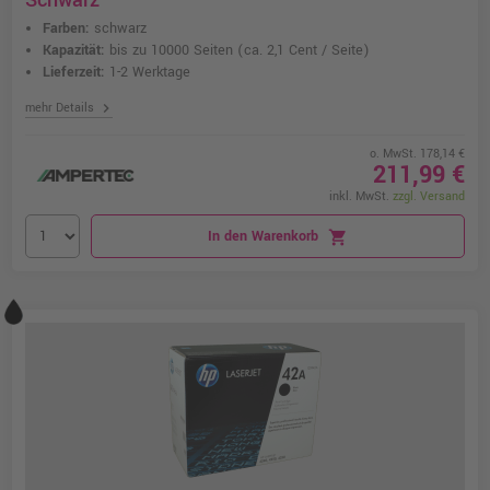
Schwarz
Farben:
schwarz
Kapazität:
bis zu 10000 Seiten
(ca. 2,1 Cent / Seite)
Lieferzeit:
1-2 Werktage
chevron_right
mehr Details
o. MwSt. 178,14 €
211,99 €
inkl. MwSt.
zzgl. Versand
In den Warenkorb
shopping_cart