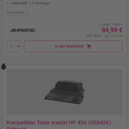
Lieferzeit:
1-3 Werktage
chevron_right
mehr Details
o. MwSt. 79,82 €
94,99 €
inkl. MwSt.
zzgl. Versand
In den Warenkorb
shopping_cart
Kompatibler Toner ersetzt HP 42A (Q5942A) ·