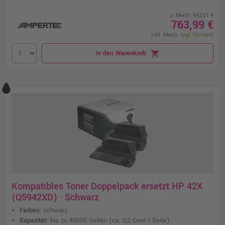
o. MwSt. 642,01 €
763,99 €
inkl. MwSt.
zzgl. Versand
In den Warenkorb
shopping_cart
Kompatibles Toner Doppelpack ersetzt HP 42X
(Q5942XD) · Schwarz
Farben:
schwarz
Kapazität:
bis zu 40000 Seiten
(ca. 0,2 Cent / Seite)