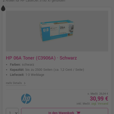
2
Artikel für HP LaserJet 3150 XI gefunden
HP 06A Toner (C3906A) · Schwarz
Farben:
schwarz
Kapazität:
bis zu 2500 Seiten
(ca. 1,2 Cent / Seite)
Lieferzeit:
1-3 Werktage
chevron_right
mehr Details
o. MwSt. 26,04 €
30,99 €
inkl. MwSt.
zzgl. Versand
In den Warenkorb
shopping_cart