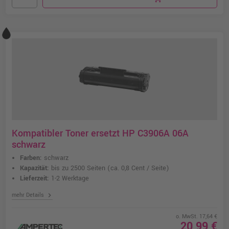
Kompatibler Toner ersetzt HP C3906A 06A
schwarz
Farben:
schwarz
Kapazität:
bis zu 2500 Seiten
(ca. 0,8 Cent / Seite)
Lieferzeit:
1-2 Werktage
chevron_right
mehr Details
o. MwSt. 17,64 €
20,99 €