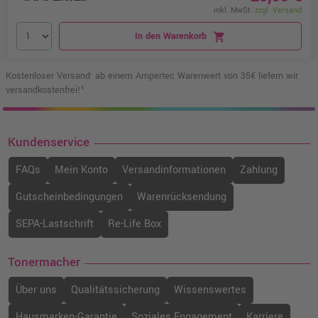
inkl. MwSt.
zzgl. Versand
In den Warenkorb
shopping_cart
Kostenloser Versand: ab einem Ampertec Warenwert von 35€ liefern wir
versandkostenfrei!¹
Kundenservice
FAQs
Mein Konto
Versandinformationen
Zahlung
Gutscheinbedingungen
Warenrücksendung
SEPA-Lastschrift
Re-Life Box
Tonermacher
Über uns
Qualitätssicherung
Wissenswertes
Hausmarken-Garantie
Soziales Engagement
Karriere