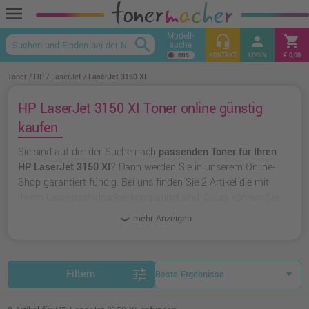
menu
Modell-
headset_mic
person
shopping_cart
search
suche
keyboard_arrow_up
KONTAKT
LOGIN
€ 0,00
Toner
HP
LaserJet
LaserJet 3150 XI
HP LaserJet 3150 XI Toner online günstig
kaufen
Sie sind auf der der Suche nach
passenden Toner für Ihren
HP LaserJet 3150 XI
? Dann werden Sie in unserem Online-
Shop garantiert fündig. Bei uns finden Sie 2 Artikel die mit
Ihrem Laserstrahldrucker kompatibel sind. Dabei können Sie
aus
originalen Toner von HP
wählen oder zu
unserer
mehr Anzeigen
Hausmarke Ampertec
greifen.
tune
Filtern