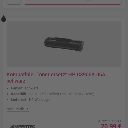
Kompatibler Toner ersetzt HP C3906A 06A
schwarz
Farben:
schwarz
Kapazität:
bis zu 2500 Seiten
(ca. 0,8 Cent / Seite)
Lieferzeit:
1-2 Werktage
chevron_right
mehr Details
o. MwSt. 17,64 €
20,99 €