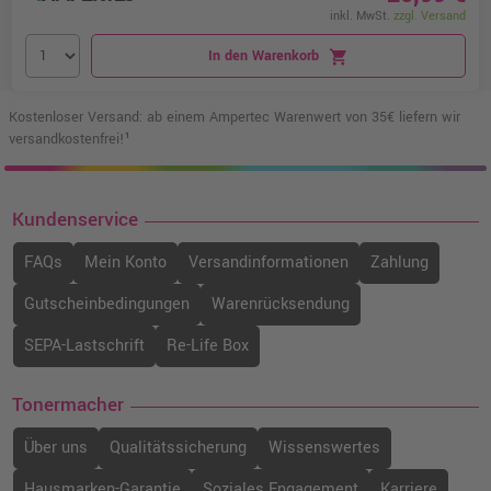
inkl. MwSt.
zzgl. Versand
In den Warenkorb
shopping_cart
Kostenloser Versand: ab einem Ampertec Warenwert von 35€ liefern wir
versandkostenfrei!¹
Kundenservice
FAQs
Mein Konto
Versandinformationen
Zahlung
Gutscheinbedingungen
Warenrücksendung
SEPA-Lastschrift
Re-Life Box
Tonermacher
Über uns
Qualitätssicherung
Wissenswertes
Hausmarken-Garantie
Soziales Engagement
Karriere