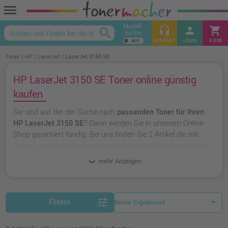
menu
Modell-
headset_mic
person
shopping_cart
search
suche
keyboard_arrow_up
KONTAKT
LOGIN
€ 0,00
Toner
HP
LaserJet
LaserJet 3150 SE
HP LaserJet 3150 SE Toner online günstig
kaufen
Sie sind auf der der Suche nach
passenden Toner für Ihren
HP LaserJet 3150 SE
? Dann werden Sie in unserem Online-
Shop garantiert fündig. Bei uns finden Sie 2 Artikel die mit
Ihrem Laserstrahldrucker kompatibel sind. Dabei können Sie
aus
originalen Toner von HP
wählen oder zu
unserer
mehr Anzeigen
Hausmarke Ampertec
greifen.
tune
Filtern