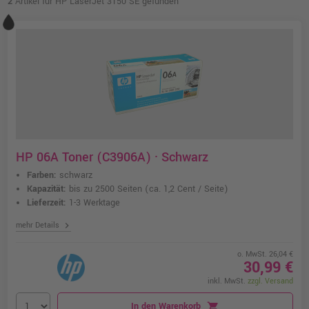
2
Artikel für HP LaserJet 3150 SE gefunden
HP 06A Toner (C3906A) · Schwarz
Farben:
schwarz
Kapazität:
bis zu 2500 Seiten
(ca. 1,2 Cent / Seite)
Lieferzeit:
1-3 Werktage
chevron_right
mehr Details
o. MwSt. 26,04 €
30,99 €
inkl. MwSt.
zzgl. Versand
In den Warenkorb
shopping_cart