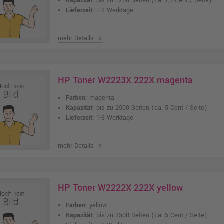
Kapazität:
bis zu 1200 Seiten
(ca. 7,5 Cent / Seite)
Lieferzeit:
1-2 Werktage
mehr Details
chevron_right
HP Toner W2223X 222X magenta
Farben:
magenta
Kapazität:
bis zu 2500 Seiten
(ca. 5 Cent / Seite)
Lieferzeit:
1-3 Werktage
mehr Details
chevron_right
HP Toner W2222X 222X yellow
Farben:
yellow
Kapazität:
bis zu 2500 Seiten
(ca. 5 Cent / Seite)