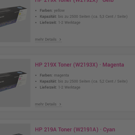
HP 219X Toner (W2192X) · Gelb
Farben:
yellow
Kapazität:
bis zu 2500 Seiten
(ca. 5,3 Cent / Seite)
Lieferzeit:
1-2 Werktage
mehr Details
chevron_right
HP 219X Toner (W2193X) · Magenta
Farben:
magenta
Kapazität:
bis zu 2500 Seiten
(ca. 5,2 Cent / Seite)
Lieferzeit:
1-2 Werktage
mehr Details
chevron_right
HP 219A Toner (W2191A) · Cyan