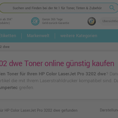
search
ei ab 35€¹
Ganze 365 Tage
Übersichtli
rodukte)
Geld-zurück-Garantie
tiketten
Markenwelt
weitere Kategorien
2.
3.
02 dwe
02 dwe Toner online günstig kaufen
en Toner für Ihren HP Color LaserJet Pro 3202 dwe
? Dan
 Artikel die mit Ihrem Laserstrahldrucker kompatibel sind.
Ampertec
greifen.
Darstellun
für HP Color LaserJet Pro 3202 dwe gefunden