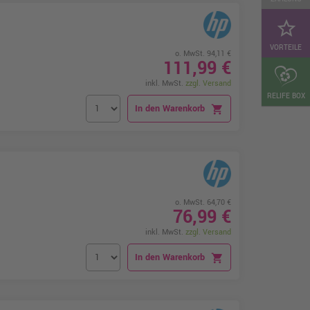
star_border
VORTEILE
o. MwSt. 94,11 €
111,99 €
inkl. MwSt.
zzgl. Versand
RELIFE BOX
In den Warenkorb
shopping_cart
o. MwSt. 64,70 €
76,99 €
inkl. MwSt.
zzgl. Versand
In den Warenkorb
shopping_cart