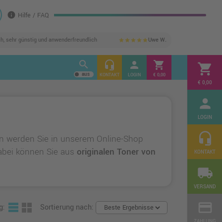
info
Hilfe / FAQ
ch, sehr günstig und anwenderfreundlich
Uwe W.
star
star
star
star
star
search
headset_mic
person
shopping_cart
shopping_cart
KONTAKT
LOGIN
€ 0,00
€ 0,00
person
LOGIN
headset_mic
n werden Sie in unserem Online-Shop
 Dabei können Sie aus
originalen Toner von
KONTAKT
local_shipping
VERSAND
credit_card
g:
Sortierung nach:
ZAHLUNG