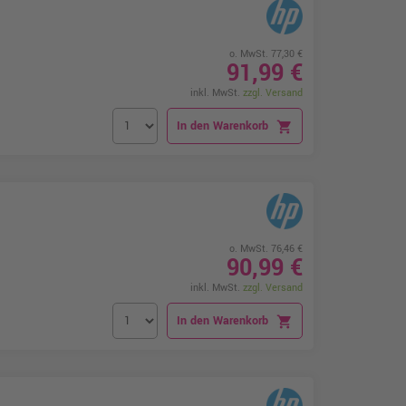
o. MwSt. 77,30 €
91,99 €
inkl. MwSt.
zzgl. Versand
In den Warenkorb
shopping_cart
o. MwSt. 76,46 €
90,99 €
inkl. MwSt.
zzgl. Versand
In den Warenkorb
shopping_cart