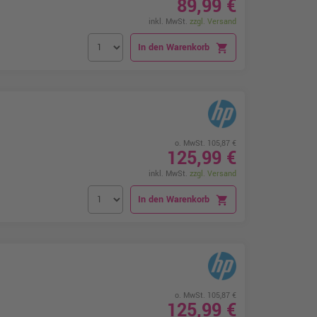
89,99 €
inkl. MwSt.
zzgl. Versand
In den Warenkorb
shopping_cart
o. MwSt. 105,87 €
125,99 €
inkl. MwSt.
zzgl. Versand
In den Warenkorb
shopping_cart
o. MwSt. 105,87 €
125,99 €