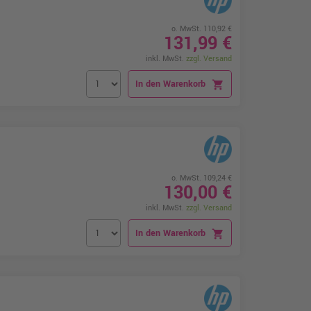
o. MwSt. 110,92 €
131,99 €
inkl. MwSt.
zzgl. Versand
In den Warenkorb
shopping_cart
o. MwSt. 109,24 €
130,00 €
inkl. MwSt.
zzgl. Versand
In den Warenkorb
shopping_cart