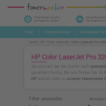
Lebenslange Garantie
Versandkostenfr
auf Ampertec Artikel
(für Ampertec P
In 3 einfachen Schritten ihr Druckermodell
Toner
Tintenpatronen
Farbbänder & E
1.
und alle dazu passenden Artikel finden ➤
Toner
HP
Color LaserJet
Color LaserJet Pro 32
HP Color LaserJet Pro 32
Sie sind auf der der Suche nach
passend
garantiert fündig. Bei uns finden Sie 16
HP
wählen oder zu
unserer Hausmarke 
Filter anwenden
16
Artikel 