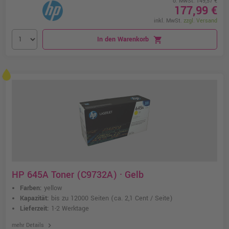
o. MwSt. 149,57 €
177,99 €
inkl. MwSt.
zzgl. Versand
In den Warenkorb
shopping_cart
HP 645A Toner (C9732A) · Gelb
Farben:
yellow
Kapazität:
bis zu 12000 Seiten
(ca. 2,1 Cent / Seite)
Lieferzeit:
1-2 Werktage
chevron_right
mehr Details