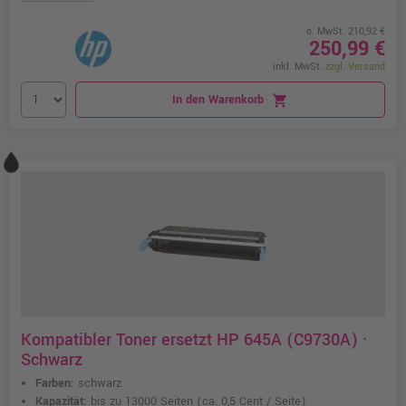
o. MwSt. 210,92 €
250,99 €
inkl. MwSt.
zzgl. Versand
In den Warenkorb
shopping_cart
Kompatibler Toner ersetzt HP 645A (C9730A) ·
Schwarz
Farben:
schwarz
Kapazität:
bis zu 13000 Seiten
(ca. 0,5 Cent / Seite)