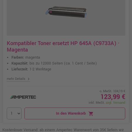
Kompatibler Toner ersetzt HP 645A (C9733A) ·
Magenta
Farben:
magenta
Kapazität:
bis zu 12000 Seiten
(ca. 1 Cent / Seite)
Lieferzeit:
1-2 Werktage
chevron_right
mehr Details
o. MwSt. 104,19 €
123,99 €
inkl. MwSt.
zzgl. Versand
In den Warenkorb
shopping_cart
Kostenloser Versand: ab einem Ampertec Warenwert von 35€ liefern wir