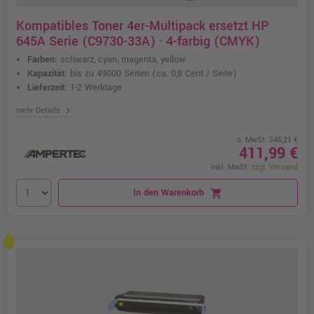
Kompatibles Toner 4er-Multipack ersetzt HP
645A Serie (C9730-33A) · 4-farbig (CMYK)
Farben:
schwarz, cyan, magenta, yellow
Kapazität:
bis zu 49000 Seiten
(ca. 0,8 Cent / Seite)
Lieferzeit:
1-2 Werktage
chevron_right
mehr Details
o. MwSt. 346,21 €
411,99 €
inkl. MwSt.
zzgl. Versand
In den Warenkorb
shopping_cart