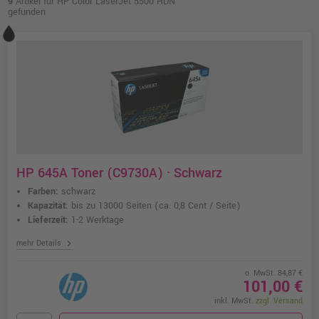
9
Artikel für HP Color LaserJet 5500 HDN
gefunden
HP 645A Toner (C9730A) · Schwarz
Farben:
schwarz
Kapazität:
bis zu 13000 Seiten
(ca. 0,8 Cent / Seite)
Lieferzeit:
1-2 Werktage
chevron_right
mehr Details
o. MwSt. 84,87 €
101,00 €
inkl. MwSt.
zzgl. Versand