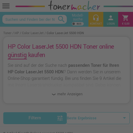
menu
Modell-
headset_mic
person
shopping_cart
search
suche
keyboard_arrow_up
KONTAKT
LOGIN
€ 0,00
Toner
HP
Color LaserJet
Color LaserJet 5500 HDN
HP Color LaserJet 5500 HDN Toner online
günstig kaufen
Sie sind auf der der Suche nach
passenden Toner für Ihren
HP Color LaserJet 5500 HDN
? Dann werden Sie in unserem
Online-Shop garantiert fündig. Bei uns finden Sie 9 Artikel die
mit Ihrem Laserstrahldrucker kompatibel sind. Dabei können
Sie aus
originalen Toner von HP
wählen oder zu
unserer
mehr Anzeigen
Hausmarke Ampertec
greifen.
tune
Filtern