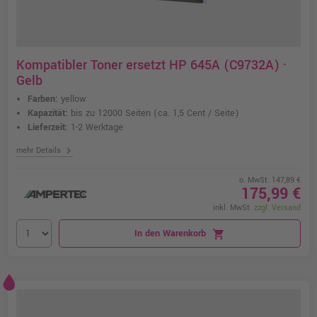
Kompatibler Toner ersetzt HP 645A (C9732A) ·
Gelb
Farben:
yellow
Kapazität:
bis zu 12000 Seiten
(ca. 1,5 Cent / Seite)
Lieferzeit:
1-2 Werktage
chevron_right
mehr Details
o. MwSt. 147,89 €
175,99 €
inkl. MwSt.
zzgl. Versand
In den Warenkorb
shopping_cart