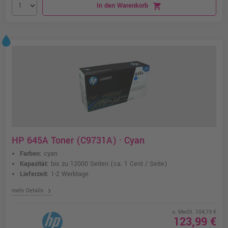
In den Warenkorb
shopping_cart
HP 645A Toner (C9731A) · Cyan
Farben:
cyan
Kapazität:
bis zu 12000 Seiten
(ca. 1 Cent / Seite)
Lieferzeit:
1-2 Werktage
chevron_right
mehr Details
o. MwSt. 104,19 €
123,99 €