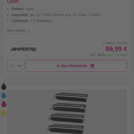
Cyan
Farben:
cyan
Kapazität:
bis zu 12000 Seiten
(ca. 0,7 Cent / Seite)
Lieferzeit:
1-3 Werktage
chevron_right
mehr Details
o. MwSt. 73,10 €
86,99 €
inkl. MwSt.
zzgl. Versand
In den Warenkorb
shopping_cart