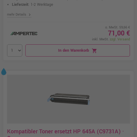
Lieferzeit:
1-2 Werktage
chevron_right
mehr Details
o. MwSt. 59,66 €
71,00 €
inkl. MwSt.
zzgl. Versand
In den Warenkorb
shopping_cart
Kompatibler Toner ersetzt HP 645A (C9731A) ·