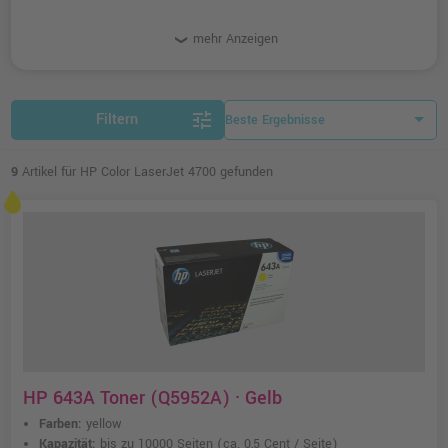
mehr Anzeigen
tune
Filtern
9
Artikel für HP Color LaserJet 4700 gefunden
HP 643A Toner (Q5952A) · Gelb
Farben:
yellow
Kapazität:
bis zu 10000 Seiten
(ca. 0,5 Cent / Seite)