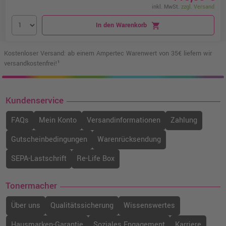
inkl. MwSt.
zzgl. Versand
In den Warenkorb
shopping_cart
Kostenloser Versand: ab einem Ampertec Warenwert von 35€ liefern wir
versandkostenfrei!¹
Kundenservice
FAQs
Mein Konto
Versandinformationen
Zahlung
Gutscheinbedingungen
Warenrücksendung
SEPA-Lastschrift
Re-Life Box
Tonermacher
Über uns
Qualitätssicherung
Wissenswertes
Hausmarken-Garantie
Soziales Engagement
Karriere