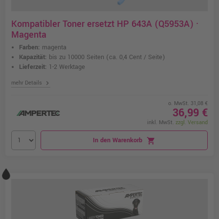
Kompatibler Toner ersetzt HP 643A (Q5953A) ·
Magenta
Farben:
magenta
Kapazität:
bis zu 10000 Seiten
(ca. 0,4 Cent / Seite)
Lieferzeit:
1-2 Werktage
chevron_right
mehr Details
o. MwSt. 31,08 €
36,99 €
inkl. MwSt.
zzgl. Versand
In den Warenkorb
shopping_cart