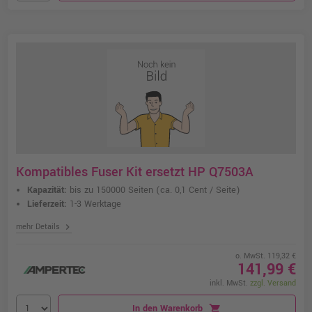
Kompatibles Fuser Kit ersetzt HP Q7503A
Kapazität:
bis zu 150000 Seiten
(ca. 0,1 Cent / Seite)
Lieferzeit:
1-3 Werktage
chevron_right
mehr Details
o. MwSt. 119,32 €
141,99 €
inkl. MwSt.
zzgl. Versand
In den Warenkorb
shopping_cart