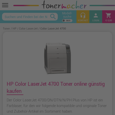
menu
Modell-
headset_mic
person
shopping_cart
search
suche
keyboard_arrow_up
KONTAKT
LOGIN
€ 0,00
Toner
HP
Color LaserJet
Color LaserJet 4700
HP Color LaserJet 4700 Toner online günstig
kaufen
Der Color LaserJet 4700/DN/DTN/N/PH Plus von HP ist ein
Farblaser, für den wir folgende kompatible und originale Toner
und Zubehör-Artikel im Sortiment haben.