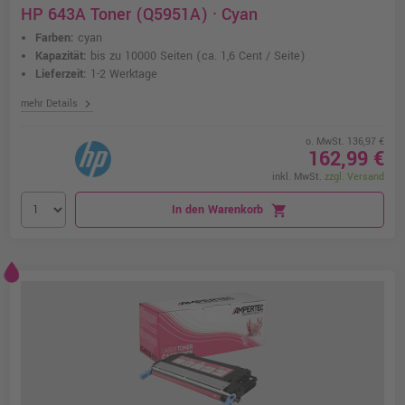
HP 643A Toner (Q5951A) · Cyan
Farben:
cyan
Kapazität:
bis zu 10000 Seiten
(ca. 1,6 Cent / Seite)
Lieferzeit:
1-2 Werktage
chevron_right
mehr Details
o. MwSt. 136,97 €
162,99 €
inkl. MwSt.
zzgl. Versand
In den Warenkorb
shopping_cart