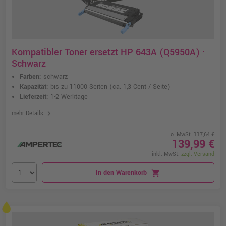
Kompatibler Toner ersetzt HP 643A (Q5950A) ·
Schwarz
Farben:
schwarz
Kapazität:
bis zu 11000 Seiten
(ca. 1,3 Cent / Seite)
Lieferzeit:
1-2 Werktage
chevron_right
mehr Details
o. MwSt. 117,64 €
139,99 €
inkl. MwSt.
zzgl. Versand
In den Warenkorb
shopping_cart