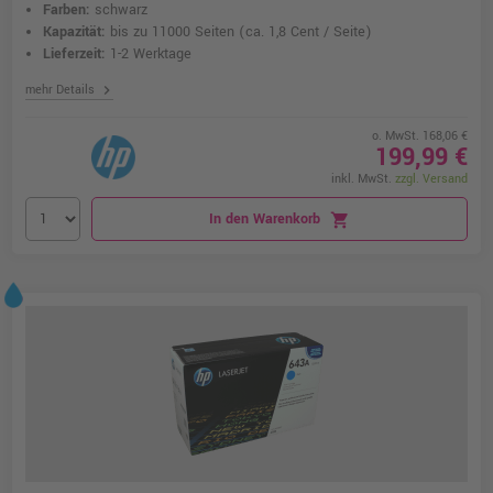
Farben:
schwarz
Kapazität:
bis zu 11000 Seiten
(ca. 1,8 Cent / Seite)
Lieferzeit:
1-2 Werktage
chevron_right
mehr Details
o. MwSt. 168,06 €
199,99 €
inkl. MwSt.
zzgl. Versand
In den Warenkorb
shopping_cart