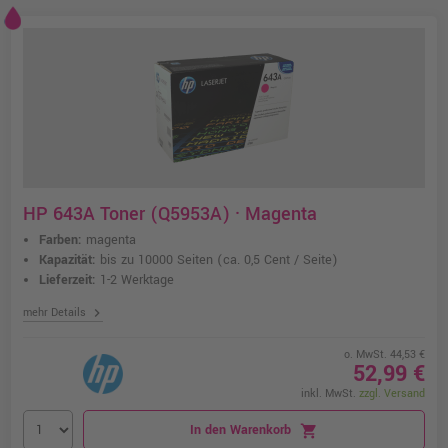
HP 643A Toner (Q5953A) · Magenta
Farben:
magenta
Kapazität:
bis zu 10000 Seiten
(ca. 0,5 Cent / Seite)
Lieferzeit:
1-2 Werktage
chevron_right
mehr Details
o. MwSt. 44,53 €
52,99 €
inkl. MwSt.
zzgl. Versand
In den Warenkorb
shopping_cart