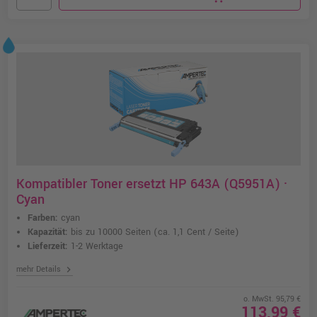
Kompatibler Toner ersetzt HP 643A (Q5951A) ·
Cyan
Farben:
cyan
Kapazität:
bis zu 10000 Seiten
(ca. 1,1 Cent / Seite)
Lieferzeit:
1-2 Werktage
chevron_right
mehr Details
o. MwSt. 95,79 €
113,99 €