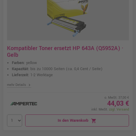
Kompatibler Toner ersetzt HP 643A (Q5952A) ·
Gelb
Farben:
yellow
Kapazität:
bis zu 10000 Seiten
(ca. 0,4 Cent / Seite)
Lieferzeit:
1-2 Werktage
chevron_right
mehr Details
o. MwSt. 37,00 €
44,03 €
inkl. MwSt.
zzgl. Versand
In den Warenkorb
shopping_cart