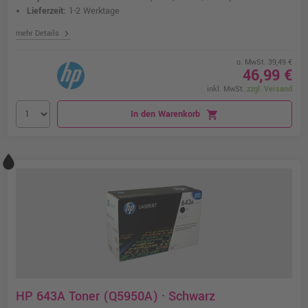
Lieferzeit:
1-2 Werktage
chevron_right
mehr Details
o. MwSt. 39,49 €
46,99 €
inkl. MwSt.
zzgl. Versand
In den Warenkorb
shopping_cart
HP 643A Toner (Q5950A) · Schwarz